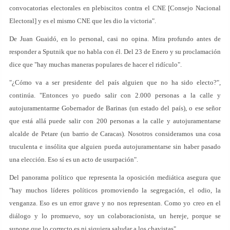
convocatorias electorales en plebiscitos contra el CNE [Consejo Nacional
Electoral] y es el mismo CNE que les dio la victoria".
De Juan Guaidó, en lo personal, casi no opina. Mira profundo antes de
responder a Sputnik que no habla con él. Del 23 de Enero y su proclamación
dice que "hay muchas maneras populares de hacer el ridículo".
"¿Cómo va a ser presidente del país alguien que no ha sido electo?",
continúa. "Entonces yo puedo salir con 2.000 personas a la calle y
autojuramentarme Gobernador de Barinas (un estado del país), o ese señor
que está allá puede salir con 200 personas a la calle y autojuramentarse
alcalde de Petare (un barrio de Caracas). Nosotros consideramos una cosa
truculenta e insólita que alguien pueda autojuramentarse sin haber pasado
una elección. Eso sí es un acto de usurpación".
Del panorama político que representa la oposición mediática asegura que
"hay muchos líderes políticos promoviendo la segregación, el odio, la
venganza. Eso es un error grave y no nos representan. Como yo creo en el
diálogo y lo promuevo, soy un colaboracionista, un hereje, porque se
supone que lo correcto es ni siquiera saludar a los chavistas".