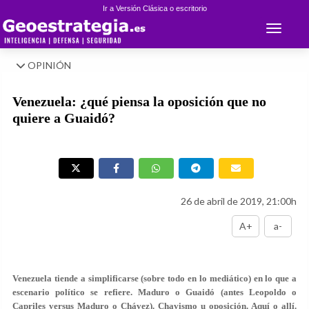
Ir a Versión Clásica o escritorio
Toggle 
OPINIÓN
Venezuela: ¿qué piensa la oposición que no
quiere a Guaidó?
26 de abril de 2019, 21:00h
A+
a-
Venezuela tiende a simplificarse (sobre todo en lo mediático) en lo que a
escenario político se refiere. Maduro o Guaidó (antes Leopoldo o
Capriles versus Maduro o Chávez). Chavismo u oposición. Aquí o allí.