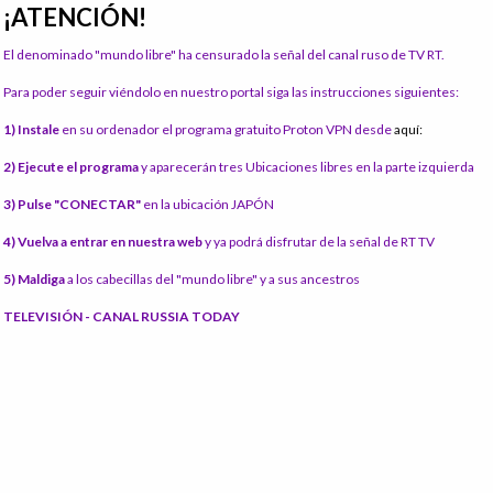
¡ATENCIÓN!
El denominado "mundo libre" ha censurado la señal del canal ruso de TV RT.
Para poder seguir viéndolo en nuestro portal siga las instrucciones siguientes:
1) Instale
en su ordenador el programa gratuito Proton VPN desde
aquí:
2) Ejecute el programa
y aparecerán tres Ubicaciones libres en la parte izquierda
3) Pulse "CONECTAR"
en la ubicación JAPÓN
4) Vuelva a entrar en nuestra web
y ya podrá disfrutar de la señal de RT TV
5) Maldiga
a los cabecillas del "mundo libre" y a sus ancestros
TELEVISIÓN - CANAL RUSSIA TODAY