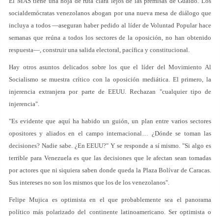
El MAS tiene una hoja de ruta clara lejos de las premisas de Guaidó. Los
socialdemócratas venezolanos abogan por una nueva mesa de diálogo que
incluya a todos —aseguran haber pedido al líder de Voluntad Popular hace
semanas que reúna a todos los sectores de la oposición, no han obtenido
respuesta—, construir una salida electoral, pacífica y constitucional.
Hay otros asuntos delicados sobre los que el líder del Movimiento Al
Socialismo se muestra crítico con la oposición mediática. El primero, la
injerencia extranjera por parte de EEUU. Rechazan "cualquier tipo de
injerencia".
"Es evidente que aquí ha habido un guión, un plan entre varios sectores
opositores y aliados en el campo internacional… ¿Dónde se toman las
decisiones? Nadie sabe. ¿En EEUU?" Y se responde a sí mismo. "Si algo es
terrible para Venezuela es que las decisiones que le afectan sean tomadas
por actores que ni siquiera saben donde queda la Plaza Bolívar de Caracas.
Sus intereses no son los mismos que los de los venezolanos".
Felipe Mujica es optimista en el que probablemente sea el panorama
político más polarizado del continente latinoamericano. Ser optimista o