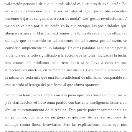
valoración personal, de la que la radicalidad es el criterio de evaluación. En
estos círculos tememos dejar de ser radicales, al igual que en otros círculos
tememos dejar de ser geniales o estar de moda”. Los 'gestos revolucionarios'
ya no se valoran por la situación en la que encajan, las posibilidades que
abren o cierran ahí. Más bien, extraemos una forma de cada uno de ellos. Tal
sabotaje que ha ocurrido en tal momento, de tal manera, por tal razón, se
convierte simplemente en un sabotaje. En otras palabras, la violencia por la
violencia quita todo significado a la acción que se toma. Incluso si la lucha
nos arranca del nihilismo, solo tiene éxito si se lleva a cabo en una
dirección constructiva, en nombre de los ideales. La violencia ejercida por
sí misma no sería más que una forma adicional de nihilismo, comparable en
este sentido al letargo del pacifismo al que afirma oponerse.
Sobre otro tema, pero siempre con una preocupación constante por el matiz
y la clarificación, el libro toma partido con bastante inteligencia frente a un
obtuso cuestionamiento de la técnica. Esto puede parecer sorprendente en
un principio, por parte de un grupo sospechoso de realizar acciones de
sabotaje contra líneas ferroviarias. Pero las explicaciones dadas aquí nos
permiten eliminar algunas ambigüedades. No es la técnica lo que es malo, se