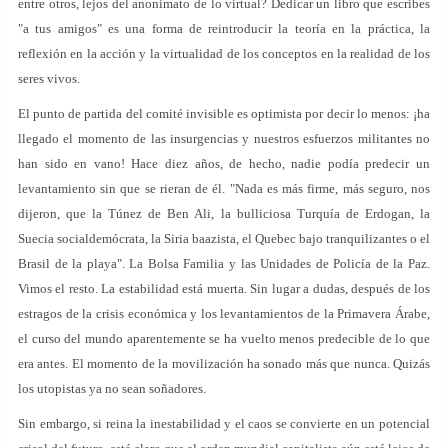
entre otros, lejos del anonimato de lo virtual? Dedicar un libro que escribes
"a tus amigos" es una forma de reintroducir la teoría en la práctica, la
reflexión en la acción y la virtualidad de los conceptos en la realidad de los
seres vivos.
El punto de partida del comité invisible es optimista por decir lo menos: ¡ha
llegado el momento de las insurgencias y nuestros esfuerzos militantes no
han sido en vano! Hace diez años, de hecho, nadie podía predecir un
levantamiento sin que se rieran de él. "Nada es más firme, más seguro, nos
dijeron, que la Túnez de Ben Ali, la bulliciosa Turquía de Erdogan, la
Suecia socialdemócrata, la Siria baazista, el Quebec bajo tranquilizantes o el
Brasil de la playa". La Bolsa Familia y las Unidades de Policía de la Paz.
Vimos el resto. La estabilidad está muerta. Sin lugar a dudas, después de los
estragos de la crisis económica y los levantamientos de la Primavera Árabe,
el curso del mundo aparentemente se ha vuelto menos predecible de lo que
era antes. El momento de la movilización ha sonado más que nunca. Quizás
los utopistas ya no sean soñadores.
Sin embargo, si reina la inestabilidad y el caos se convierte en un potencial