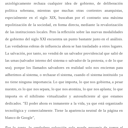
axiológicamente rechaza cualquier idea de gobierno, de deliberación
política soberana, mientras que muchas otras corrientes anarquistas,
especialmente en el siglo XIX, buscaban por el contrario una máxima
repolitización de la sociedad, en forma directa, mediante la revalorización
de las instituciones locales. Pero la reflexión sobre las nuevas modalidades
de gobierno del siglo XXI encuentra un punto bastante justo en el análisis.
Las verdaderas esferas de influencia ahora se han trasladado a otros lugares.
La salvación, por tanto, no vendrá de un salvador providencial que salió de
las urnas (salvador interno del sistema o salvador de la protesta, o de lo que
sea); porque los llamados salvadores en realidad solo nos encierran para
adherirnos al sistema, o rechazar el sistema, cuando el sistema instituido ya
no tiene ninguna importancia. Lo que importa, lo que nos gobierna, a pesar
nuestro, es lo que nos separa, lo que nos atomiza, lo que nos aplasta; lo que
importa es el nihilismo virtualizador y autosuficiente al que estamos
dedicados. “El poder ahora es inmanente a la vida, ya que está organizado
tecnológica y comercialmente. Tiene la apariencia neutral de la página en
blanco de Google",
Por lo tanto, la verdadera salvación solo puede provenir de tomar el