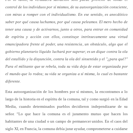
control de los individuos por sí mismos, de su autoorganización consciente,
con miras a romper con el individualismo. En ese sentido, es anecdótico
saber por qué causa luchamos, por qué causa peleamos. El mero hecho de
tener una causa y de activarnos, junto a otros, para entrar en comunidad
de espíritu y acción con ellos, constituye intrínsecamente una virtud
emancipadora frente al poder, una resistencia, un obstáculo, algo que el
gobierno planetario líquido luchará por superar; es un dique contra la ola
del estallido y la disyunción, contra la ola del sinsentido y el "¿para qué?"
Para el militante que se rebela, toda su vida deja de estar organizada por
el mundo que lo rodea; su vida se organiza a sí misma, lo cual es bastante
diferente.
Esta autoorganización de los hombres por sí mismos, la encontramos a lo
largo de la historia en el espíritu de la comuna, tal y como surgió en la Edad
Media, cuando determinados pueblos decidieron independizarse de su
señor. “Lo que hace la comuna es el juramento mutuo que hacen los
habitantes de una ciudad o un campo de permanecer unidos. En el caos del
siglo XI, en Francia, la comuna debía jurar ayudar, comprometerse a cuidarse