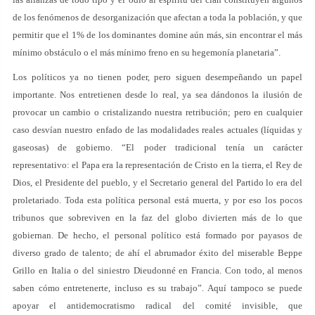
de los fenómenos de desorganización que afectan a toda la población, y que
permitir que el 1% de los dominantes domine aún más, sin encontrar el más
mínimo obstáculo o el más mínimo freno en su hegemonía planetaria”.
Los políticos ya no tienen poder, pero siguen desempeñando un papel
importante. Nos entretienen desde lo real, ya sea dándonos la ilusión de
provocar un cambio o cristalizando nuestra retribución; pero en cualquier
caso desvían nuestro enfado de las modalidades reales actuales (líquidas y
gaseosas) de gobierno. “El poder tradicional tenía un carácter
representativo: el Papa era la representación de Cristo en la tierra, el Rey de
Dios, el Presidente del pueblo, y el Secretario general del Partido lo era del
proletariado. Toda esta política personal está muerta, y por eso los pocos
tribunos que sobreviven en la faz del globo divierten más de lo que
gobiernan. De hecho, el personal político está formado por payasos de
diverso grado de talento; de ahí el abrumador éxito del miserable Beppe
Grillo en Italia o del siniestro Dieudonné en Francia. Con todo, al menos
saben cómo entretenerte, incluso es su trabajo”. Aquí tampoco se puede
apoyar el antidemocratismo radical del comité invisible, que