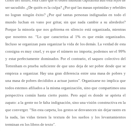
crisol del futuro, está claro que el orden mundial capitalista aún está lejos de
ser sacudido. ¿De quién es la culpa? ¿Por qué las masas oprimidas y rebeldes
no logran ningún éxito? ¿Por qué tantas personas indignadas en todo el
mundo luchan en vano por gritar, sin que nada cambie a su alrededor?
Porque la minoría que nos gobierna en silencio está organizada, mientras
que nosotros no. “Lo que caracteriza al 1% es que están organizados.
Incluso se organizan para organizar la vida de los demás. La verdad de esta
consigna es muy cruel, y es que el número no importa; podemos ser el 99%
y estar perfectamente dominados. Por el contrario, el saqueo colectivo del
Tottenham es prueba suficiente de que uno deja de ser pobre desde que se
empieza a organizar. Hay una gran diferencia entre una masa de pobres y
una masa de pobres decididos a actuar juntos”. Organizarse no implica que
todos estemos afiliados a la misma organización, sino que compartimos una
perspectiva común hasta cierto punto. Pero aquí es donde se aprieta el
zapato: a la gente no le falta indignación, sino una visión constructiva en la
que converger. “Sin esta carpeta, los gestos se desvanecen sin dejar rastro en
la nada, las vidas tienen la textura de los sueños y los levantamientos
terminan en los libros de texto".