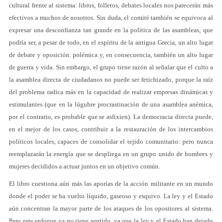
cultural frente al sistema: libros, folletos, debates locales nos parecerán más
efectivos a muchos de nosotros. Sin duda, el comité también se equivoca al
expresar una desconfianza tan grande en la política de las asambleas, que
podría ser, a pesar de todo, en el espíritu de la antigua Grecia, un alto lugar
de debate y oposición. polémica y, en consecuencia, también un alto lugar
de guerra y vida. Sin embargo, el grupo tiene razón al señalar que el culto a
la asamblea directa de ciudadanos no puede ser fetichizado, porque la raíz
del problema radica más en la capacidad de realizar empresas dinámicas y
estimulantes (que en la lúgubre procrastinación de una asamblea anémica,
por el contrario, es probable que se asfixien). La democracia directa puede,
en el mejor de los casos, contribuir a la restauración de los intercambios
políticos locales, capaces de consolidar el tejido comunitario: pero nunca
reemplazarán la energía que se despliega en un grupo unido de hombres y
mujeres decididos a actuar juntos en un objetivo común.
El libro cuestiona aún más las aporías de la acción militante en un mundo
donde el poder se ha vuelto líquido, gaseoso y esquivo. La ley y el Estado
aún concentran la mayor parte de los ataques de los opositores al sistema.
Pero este enfoque ya no tiene sentido, ya que la ley y el Estado han dejado