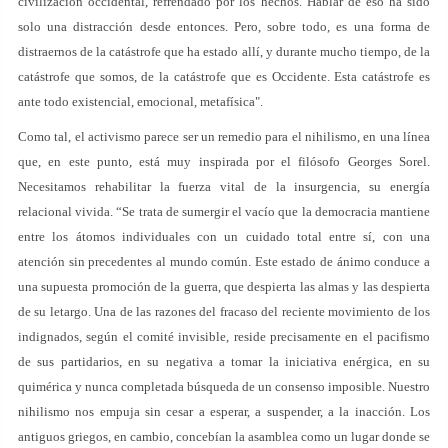
civilización occidental, refrendado por los hechos. Hablar de eso ha sido
solo una distracción desde entonces. Pero, sobre todo, es una forma de
distraernos de la catástrofe que ha estado allí, y durante mucho tiempo, de la
catástrofe que somos, de la catástrofe que es Occidente. Esta catástrofe es
ante todo existencial, emocional, metafísica".
Como tal, el activismo parece ser un remedio para el nihilismo, en una línea
que, en este punto, está muy inspirada por el filósofo Georges Sorel.
Necesitamos rehabilitar la fuerza vital de la insurgencia, su energía
relacional vivida. “Se trata de sumergir el vacío que la democracia mantiene
entre los átomos individuales con un cuidado total entre sí, con una
atención sin precedentes al mundo común. Este estado de ánimo conduce a
una supuesta promoción de la guerra, que despierta las almas y las despierta
de su letargo. Una de las razones del fracaso del reciente movimiento de los
indignados, según el comité invisible, reside precisamente en el pacifismo
de sus partidarios, en su negativa a tomar la iniciativa enérgica, en su
quimérica y nunca completada búsqueda de un consenso imposible. Nuestro
nihilismo nos empuja sin cesar a esperar, a suspender, a la inacción. Los
antiguos griegos, en cambio, concebían la asamblea como un lugar donde se