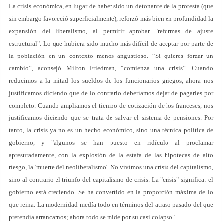
La crisis económica, en lugar de haber sido un detonante de la protesta (que
sin embargo favoreció superficialmente), reforzó más bien en profundidad la
expansión del liberalismo, al permitir aprobar "reformas de ajuste
estructural". Lo que hubiera sido mucho más difícil de aceptar por parte de
la población en un contexto menos angustioso. “Si quieres forzar un
cambio”, aconsejó Milton Friedman, “comienza una crisis”. Cuando
reducimos a la mitad los sueldos de los funcionarios griegos, ahora nos
justificamos diciendo que de lo contrario deberíamos dejar de pagarles por
completo. Cuando ampliamos el tiempo de cotización de los franceses, nos
justificamos diciendo que se trata de salvar el sistema de pensiones. Por
tanto, la crisis ya no es un hecho económico, sino una técnica política de
gobierno, y "algunos se han puesto en ridículo al proclamar
apresuradamente, con la explosión de la estafa de las hipotecas de alto
riesgo, la 'muerte del neoliberalismo'. No vivimos una crisis del capitalismo,
sino al contrario el triunfo del capitalismo de crisis. La "crisis" significa: el
gobierno está creciendo. Se ha convertido en la proporción máxima de lo
que reina. La modernidad medía todo en términos del atraso pasado del que
pretendía arrancarnos; ahora todo se mide por su casi colapso".