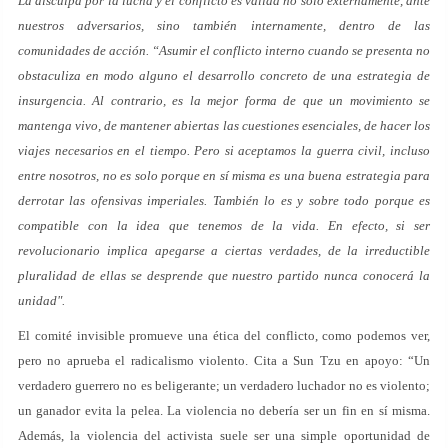
La disculpa por la lucha y el conflicto es válida no solo externamente, ante
nuestros adversarios, sino también internamente, dentro de las
comunidades de acción. “Asumir el conflicto interno cuando se presenta no
obstaculiza en modo alguno el desarrollo concreto de una estrategia de
insurgencia. Al contrario, es la mejor forma de que un movimiento se
mantenga vivo, de mantener abiertas las cuestiones esenciales, de hacer los
viajes necesarios en el tiempo. Pero si aceptamos la guerra civil, incluso
entre nosotros, no es solo porque en sí misma es una buena estrategia para
derrotar las ofensivas imperiales. También lo es y sobre todo porque es
compatible con la idea que tenemos de la vida. En efecto, si ser
revolucionario implica apegarse a ciertas verdades, de la irreductible
pluralidad de ellas se desprende que nuestro partido nunca conocerá la
unidad".
El comité invisible promueve una ética del conflicto, como podemos ver,
pero no aprueba el radicalismo violento. Cita a Sun Tzu en apoyo: “Un
verdadero guerrero no es beligerante; un verdadero luchador no es violento;
un ganador evita la pelea. La violencia no debería ser un fin en sí misma.
Además, la violencia del activista suele ser una simple oportunidad de