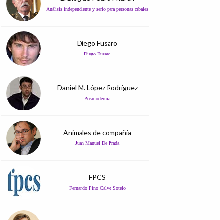
Análisis independiente y serio para personas cabales
Diego Fusaro
Diego Fusaro
Daniel M. López Rodríguez
Posmodernia
Animales de compañía
Juan Manuel De Prada
FPCS
Fernando Pino Calvo Sotelo