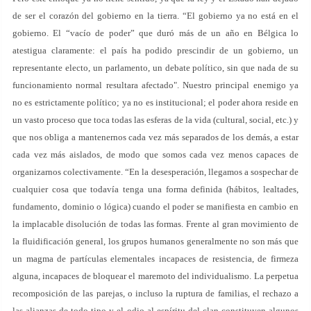
de ser el corazón del gobierno en la tierra. “El gobierno ya no está en el
gobierno. El “vacío de poder” que duró más de un año en Bélgica lo
atestigua claramente: el país ha podido prescindir de un gobierno, un
representante electo, un parlamento, un debate político, sin que nada de su
funcionamiento normal resultara afectado". Nuestro principal enemigo ya
no es estrictamente político; ya no es institucional; el poder ahora reside en
un vasto proceso que toca todas las esferas de la vida (cultural, social, etc.) y
que nos obliga a mantenernos cada vez más separados de los demás, a estar
cada vez más aislados, de modo que somos cada vez menos capaces de
organizarnos colectivamente. “En la desesperación, llegamos a sospechar de
cualquier cosa que todavía tenga una forma definida (hábitos, lealtades,
fundamento, dominio o lógica) cuando el poder se manifiesta en cambio en
la implacable disolución de todas las formas. Frente al gran movimiento de
la fluidificación general, los grupos humanos generalmente no son más que
un magma de partículas elementales incapaces de resistencia, de firmeza
alguna, incapaces de bloquear el maremoto del individualismo. La perpetua
recomposición de las parejas, o incluso la ruptura de familias, el rechazo a
las alianzas de todo tipo y el odio al espíritu del clan constituyen algunos