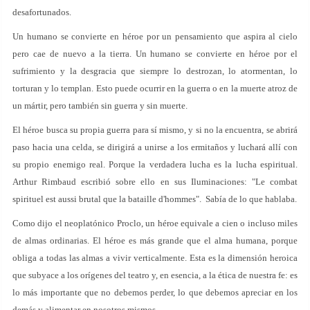
desafortunados.
Un humano se convierte en héroe por un pensamiento que aspira al cielo
pero cae de nuevo a la tierra. Un humano se convierte en héroe por el
sufrimiento y la desgracia que siempre lo destrozan, lo atormentan, lo
torturan y lo templan. Esto puede ocurrir en la guerra o en la muerte atroz de
un mártir, pero también sin guerra y sin muerte.
El héroe busca su propia guerra para sí mismo, y si no la encuentra, se abrirá
paso hacia una celda, se dirigirá a unirse a los ermitaños y luchará allí con
su propio enemigo real. Porque la verdadera lucha es la lucha espiritual.
Arthur Rimbaud escribió sobre ello en sus Iluminaciones: "Le combat
spirituel est aussi brutal que la bataille d'hommes". Sabía de lo que hablaba.
Como dijo el neoplatónico Proclo, un héroe equivale a cien o incluso miles
de almas ordinarias. El héroe es más grande que el alma humana, porque
obliga a todas las almas a vivir verticalmente. Esta es la dimensión heroica
que subyace a los orígenes del teatro y, en esencia, a la ética de nuestra fe: es
lo más importante que no debemos perder, lo que debemos apreciar en los
demás y alimentar en nosotros mismos.