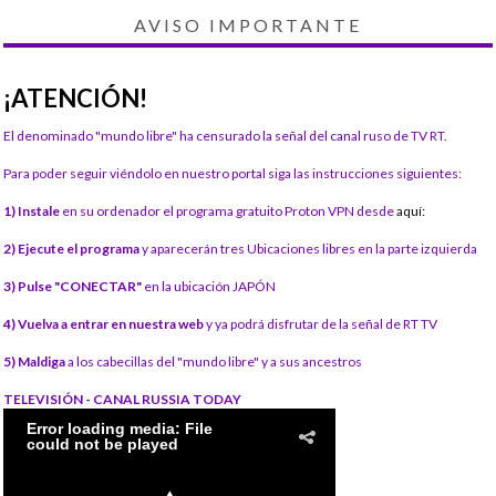
AVISO IMPORTANTE
¡ATENCIÓN!
El denominado "mundo libre" ha censurado la señal del canal ruso de TV RT.
Para poder seguir viéndolo en nuestro portal siga las instrucciones siguientes:
1) Instale
en su ordenador el programa gratuito Proton VPN desde
aquí:
2) Ejecute el programa
y aparecerán tres Ubicaciones libres en la parte izquierda
3) Pulse "CONECTAR"
en la ubicación JAPÓN
4) Vuelva a entrar en nuestra web
y ya podrá disfrutar de la señal de RT TV
5) Maldiga
a los cabecillas del "mundo libre" y a sus ancestros
TELEVISIÓN - CANAL RUSSIA TODAY