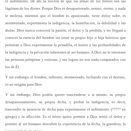
el sufrimiento. De ahí la noción de que las almas de los héroes son las
lágrimas de los dioses. Porque Dios es desapasionado, sereno, eterno, y nada
le molesta, mientras que el hombre es apasionado, tiene dolor, sufre, es
atormentado, experimenta la indigencia, la humillación, la debilidad y las
dudas. Dios nunca conocerá la pasión, el dolor y la pérdida, y no llegará a
conocer la esencia del hombre sin tener su propio hijo o hija heroicos que
permitan a Dios experimentar la pesadilla, el horror y las profundidades de
la indigencia y la privación inherentes al ser humano. A Dios no le interesan
las personas prósperas y exitosas, y sus logros no son nada comparados con
los de Él.
Y sin embargo, el hombre, sufriente, atormentado, luchando con el destino,
es un enigma para Dios.
Y sin embargo, Dios podría querer trascenderse a sí mismo, su propio
desapasionamiento, su propia dicha, y probar la indigencia, es decir,
trascender la ausencia de dicha para experimentar el sufrimiento (????? en
griego) y la aflicción. Es el héroe quien permite a Dios sentir el dolor y
permite al ser humano descubrir la experiencia de la dicha, la grandeza, la