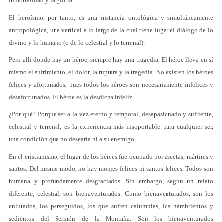
inmortalidad y la gloria.
El heroísmo, por tanto, es una instancia ontológica y simultáneamente
antropológica, una vertical a lo largo de la cual tiene lugar el diálogo de lo
divino y lo humano (o de lo celestial y lo terrenal).
Pero allí donde hay un héroe, siempre hay una tragedia. El héroe lleva en sí
mismo el sufrimiento, el dolor, la ruptura y la tragedia. No existen los héroes
felices y afortunados, pues todos los héroes son necesariamente infelices y
desafortunados. El héroe es la desdicha infeliz.
¿Por qué? Porque ser a la vez eterno y temporal, desapasionado y sufriente,
celestial y terrenal, es la experiencia más insoportable para cualquier ser,
una condición que no desearía ni a su enemigo.
En el cristianismo, el lugar de los héroes fue ocupado por ascetas, mártires y
santos. Del mismo modo, no hay monjes felices ni santos felices. Todos son
humana y profundamente desgraciados. Sin embargo, según un relato
diferente, celestial, son bienaventurados. Como bienaventurados, son los
enlutados, los perseguidos, los que sufren calumnias, los hambrientos y
sedientos del Sermón de la Montaña. Son los bienaventurados