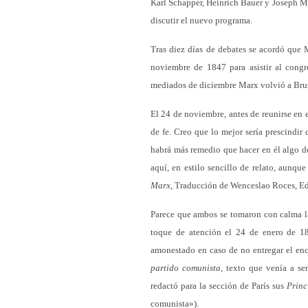
Karl Schapper, Heinrich Bauer y Joseph Mo
discutir el nuevo programa.
Tras diez días de debates se acordó que 
noviembre de 1847 para asistir al congr
mediados de diciembre Marx volvió a Brusel
El 24 de noviembre, antes de reunirse en 
de fe. Creo que lo mejor sería prescindir
habrá más remedio que hacer en él algo de
aquí, en estilo sencillo de relato, aunq
Marx
, Traducción de Wenceslao Roces, Ed
Parece que ambos se tomaron con calma l
toque de atención el 24 de enero de 18
amonestado en caso de no entregar el enc
partido comunista
, texto que venía a s
redactó para la sección de París sus
Princ
comunista»).