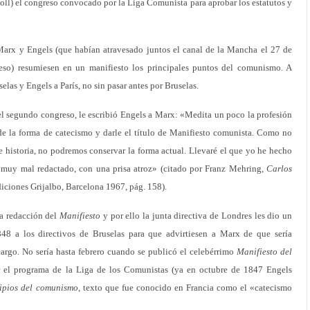
ll) el congreso convocado por la Liga Comunista para aprobar los estatutos y
Marx y Engels (que habían atravesado juntos el canal de la Mancha el 27 de
eso) resumiesen en un manifiesto los principales puntos del comunismo. A
as y Engels a París, no sin pasar antes por Bruselas.
el segundo congreso, le escribió Engels a Marx: «Medita un poco la profesión
 de la forma de catecismo y darle el título de Manifiesto comunista. Como no
 historia, no podremos conservar la forma actual. Llevaré el que yo he hecho
ue muy mal redactado, con una prisa atroz» (citado por Franz Mehring,
Carlos
iciones Grijalbo, Barcelona 1967, pág. 158).
a redacción del
Manifiesto
y por ello la junta directiva de Londres les dio un
48 a los directivos de Bruselas para que advirtiesen a Marx de que sería
argo. No sería hasta febrero cuando se publicó el celebérrimo
Manifiesto del
er el programa de la Liga de los Comunistas (ya en octubre de 1847 Engels
ipios del comunismo
, texto que fue conocido en Francia como el «catecismo