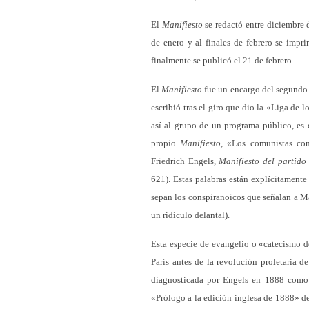
El
Manifiesto
se redactó entre diciembre 
de enero y al finales de febrero se impr
finalmente se publicó el 21 de febrero.
El
Manifiesto
fue un encargo del segundo 
escribió tras el giro que dio la «Liga de 
así al grupo de un programa público, es 
propio
Manifiesto
, «Los comunistas con
Friedrich Engels,
Manifiesto del partido
621). Estas palabras están explícitamente
sepan los conspiranoicos que señalan a Ma
un ridículo delantal).
Esta especie de evangelio o «catecismo d
París antes de la revolución proletaria d
diagnosticada por Engels en 1888 como l
«Prólogo a la edición inglesa de 1888» d