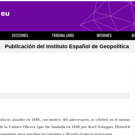
SECCIONES
TRIBUNA LIBRE
INFORMES
B
Publicación del Instituto Español de Geopolítica
olacos alzados en 1846, con motivo del aniversario, se celebró en el mismo
 de la Cultura Obrera (que fue fundada en 1840 por Karl Schapper, Heinrich
omunista para aprobar los estatutos y discutir el nuevo programa.