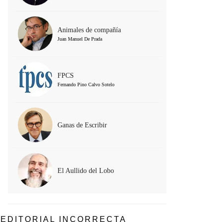
Animales de compañía
Juan Manuel De Prada
FPCS
Fernando Pino Calvo Sotelo
Ganas de Escribir
El Aullido del Lobo
EDITORIAL INCORRECTA