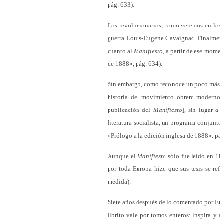
pág. 633).
Los revolucionarios, como veremos en los
guerra Louis-Eugène Cavaignac. Finalmen
cuanto al
Manifiesto
, a partir de ese mom
de 1888», pág. 634).
Sin embargo, como reconoce un poco más a
historia del movimiento obrero moderno;
publicación del
Manifiesto
], sin lugar 
literatura socialista, un programa conjunt
«Prólogo a la edición inglesa de 1888», p
Aunque el
Manifiesto
sólo fue leído en 1
por toda Europa hizo que sus tesis se re
medida).
Siete años después de lo comentado por En
librito vale por tomos enteros: inspira 