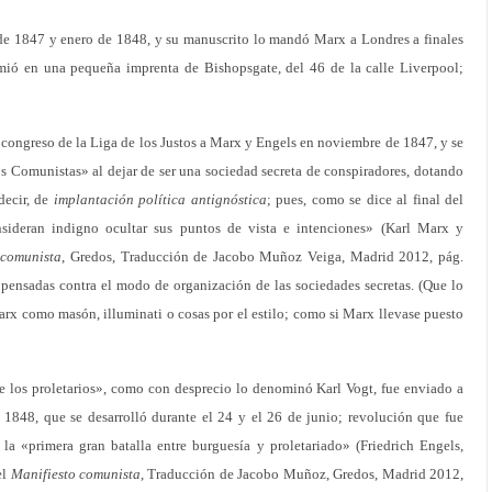
de 1847 y enero de 1848, y su manuscrito lo mandó Marx a Londres a finales
imió en una pequeña imprenta de Bishopsgate, del 46 de la calle Liverpool;
congreso de la Liga de los Justos a Marx y Engels en noviembre de 1847, y se
los Comunistas» al dejar de ser una sociedad secreta de conspiradores, dotando
decir, de
implantación política antignóstica
; pues, como se dice al final del
sideran indigno ocultar sus puntos de vista e intenciones» (Karl Marx y
 comunista
, Gredos, Traducción de Jacobo Muñoz Veiga, Madrid 2012, pág.
 pensadas contra el modo de organización de las sociedades secretas. (Que lo
rx como masón, illuminati o cosas por el estilo; como si Marx llevase puesto
e los proletarios», como con desprecio lo denominó Karl Vogt, fue enviado a
e 1848, que se desarrolló durante el 24 y el 26 de junio; revolución que fue
a «primera gran batalla entre burguesía y proletariado» (Friedrich Engels,
el
Manifiesto comunista
, Traducción de Jacobo Muñoz, Gredos, Madrid 2012,