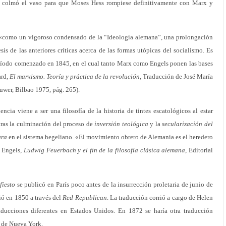
 colmó el vaso para que Moses Hess rompiese definitivamente con Marx y
«como un vigoroso condensado de la “Ideología alemana”, una prolongación
esis de las anteriores críticas acerca de las formas utópicas del socialismo. Es
eríodo comenzado en 1845, en el cual tanto Marx como Engels ponen las bases
ard,
El marxismo. Teoría y práctica de la revolución
, Traducción de José María
uwer, Bilbao 1975, pág. 265).
ncia viene a ser una filosofía de la historia de tintes escatológicos al estar
 tras la culminación del proceso de
inversión
teológica
y la
secularización del
ura
en el sistema hegeliano. «El movimiento obrero de Alemania es el heredero
h Engels,
Ludwig Feuerbach y el fin de la filosofía clásica alemana
, Editorial
fiesto
se publicó en París poco antes de la insurrección proletaria de junio de
ió en 1850 a través del
Red Republican
. La traducción corrió a cargo de Helen
aducciones diferentes en Estados Unidos. En 1872 se haría otra traducción
de Nueva York.