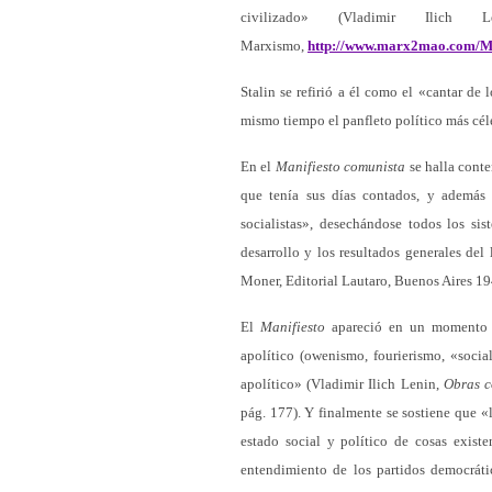
civilizado» (Vladimir Ilich
Marxismo,
http://www.marx2mao.com/M
Stalin se refirió a él como el «cantar d
mismo tiempo el panfleto político más céle
En el
Manifiesto comunista
se halla conte
que tenía sus días contados, y además «s
socialistas», desechándose todos los si
desarrollo y los resultados generales de
Moner, Editorial Lautaro, Buenos Aires 19
El
Manifiesto
apareció en un momento e
apolítico (owenismo, fourierismo, «soci
apolítico» (Vladimir Ilich Lenin,
Obras c
pág. 177). Y finalmente se sostiene que 
estado social y político de cosas existe
entendimiento de los partidos democrát