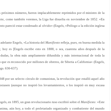
 próximos números, fueron implacablemente reprimidos por el ministro de la
te, como también veremos, la Liga fue disuelta en noviembre de 1852. «En
ento pareció estar condenado al olvido» (Engels, «Prólogo a la edición inglesa
delante Engels, «La historia del
Manifiesto
refleja, pues, en buena medida la
 hoy es [Engels escribe esto en 1888, o sea, cuarenta años después de la
a dudas, la obra más ampliamente difundida y más internacional de toda la
o que es reconocido por millones de obreros, de Siberia a California» (Engels,
ágs. 636-637).
848 por un selecto círculo de comunistas, la revolución que estalló aquel año
forzasen (aunque no inspiró los levantamientos, o los inspiró en muy escasa
gels, en 1895, un gran revolucionario ruso escribió sobre el
Manifiesto
: «Este
y anima, aún hoy, a todo el proletariado organizado y combatiente del mundo