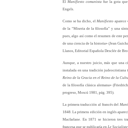
El
Manifiesto comunista
fue la gota que
Engels.
Como se ha dicho, el
Manifiesto
aparece 
de la “Miseria de la filosofía” y una sínt
pues, algo así como el resumen de este p
de una ciencia de la historia» (Jean Guich
Llanos, Editorial Española Desclée de Bro
Aunque, a nuestro juicio, más que una cie
instalada en una tradición judeocristiana
Reino de la Gracia en el Reino de la Cult
de la filosofía clásica alemana» (Friedric
progreso, Moscú 1981, pág. 395).
La primera traducción al francés del
Mani
1848. La primera edición en inglés aparec
Macfarlane. En 1871 se hicieron tres tr
francesa que se publicaría en
Le Socialiste