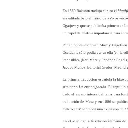
En 1860 Bakunin tradujo al ruso el
Manifi
era editada bajo el
motto
de «Vivos voco» 
Ogarjow, y que se publicaba primero en L
un papel de relativa importancia para el 
Por entonces -escribían Marx y Engels en 
Occidente sólo podía ver en ella (en la ed
imposible» (Karl Marx y Friedrich Engels,
Jacobo Muñoz, Editorial Gredos, Madrid 2
La primera traducción española la hizo 
seminario
La emancipación
. El capítulo
dado el escaso interés del tema para los
traducción de Mesa y en 1886 se publica
folleto en Madrid con una extensión de 32
En el «Prólogo a la edición alemana de 