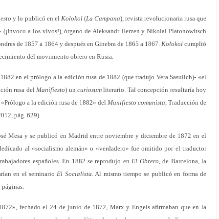
esto
y lo publicó en el
Kolokol
(
La Campana
), revista revolucionaria rusa que
(¡Invoco a los vivos!), órgano de Aleksandr Herzen y Nikolai Platonowitsch
ondres de 1857 a 1864 y después en Ginebra de 1865 a 1867.
Kolokol
cumplió
crecimiento del movimiento obrero en Rusia.
1882 en el prólogo a la edición rusa de 1882 (que tradujo Vera Sasulich)- «el
ición rusa del
Manifiesto
) un
curiosum
literario. Tal concepción resultaría hoy
 «Prólogo a la edición rusa de 1882» del
Manifiesto comunista
, Traducción de
012, pág. 629).
José Mesa y se publicó en Madrid entre noviembre y diciembre de 1872 en el
 dedicado al «socialismo alemán» o «verdadero» fue omitido por el traductor
 trabajadores españoles. En 1882 se reprodujo en
El Obrero
, de Barcelona, la
rían en el seminario
El Socialista
. Al mismo tiempo se publicó en forma de
 páginas.
1872», fechado el 24 de junio de 1872, Marx y Engels afirmaban que en la