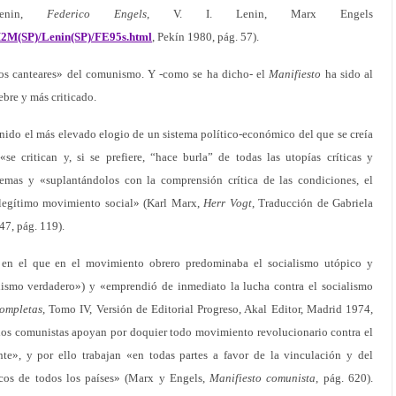
 Lenin,
Federico Engels
, V. I. Lenin, Marx Engels
2M(SP)/Lenin(SP)/FE95s.html
, Pekín 1980, pág. 57).
e los canteares» del comunismo. Y -como se ha dicho- el
Manifiesto
ha sido al
bre y más criticado.
nido el más elevado elogio de un sistema político-económico del que se creía
e critican y, si se prefiere, “hace burla” de todas las utopías críticas y
stemas y «suplantándolos con la comprensión crítica de las condiciones, el
l legítimo movimiento social» (Karl Marx,
Herr Vogt
, Traducción de Gabriela
47, pág. 119).
n el que en el movimiento obrero predominaba el socialismo utópico y
alismo verdadero») y «emprendió de inmediato la lucha contra el socialismo
ompletas
, Tomo IV, Versión de Editorial Progreso, Akal Editor, Madrid 1974,
«los comunistas apoyan por doquier todo movimiento revolucionario contra el
nte», y por ello trabajan «en todas partes a favor de la vinculación y del
icos de todos los países» (Marx y Engels,
Manifiesto comunista
, pág. 620).