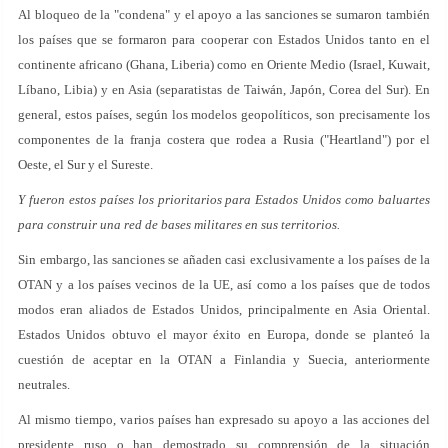
Al bloqueo de la "condena" y el apoyo a las sanciones se sumaron también
los países que se formaron para cooperar con Estados Unidos tanto en el
continente africano (Ghana, Liberia) como en Oriente Medio (Israel, Kuwait,
Líbano, Libia) y en Asia (separatistas de Taiwán, Japón, Corea del Sur). En
general, estos países, según los modelos geopolíticos, son precisamente los
componentes de la franja costera que rodea a Rusia ("Heartland") por el
Oeste, el Sur y el Sureste.
Y fueron estos países los prioritarios para Estados Unidos como baluartes
para construir una red de bases militares en sus territorios.
Sin embargo, las sanciones se añaden casi exclusivamente a los países de la
OTAN y a los países vecinos de la UE, así como a los países que de todos
modos eran aliados de Estados Unidos, principalmente en Asia Oriental.
Estados Unidos obtuvo el mayor éxito en Europa, donde se planteó la
cuestión de aceptar en la OTAN a Finlandia y Suecia, anteriormente
neutrales.
Al mismo tiempo, varios países han expresado su apoyo a las acciones del
presidente ruso o han demostrado su comprensión de la situación