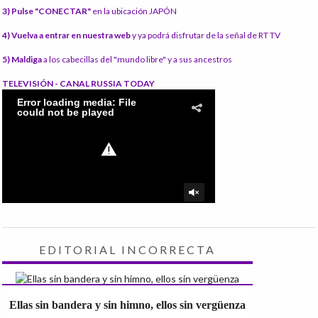
3) Pulse "CONECTAR"
en la ubicación JAPÓN
4) Vuelva a entrar en nuestra web
y ya podrá disfrutar de la señal de RT TV
5) Maldiga
a los cabecillas del "mundo libre" y a sus ancestros
TELEVISIÓN - CANAL RUSSIA TODAY
EDITORIAL INCORRECTA
Ellas sin bandera y sin himno, ellos sin vergüenza