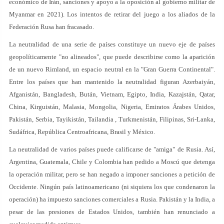
económico de Irán, sanciones y apoyo a la oposición al gobierno militar de
Myanmar en 2021). Los intentos de retirar del juego a los aliados de la
Federación Rusa han fracasado.
La neutralidad de una serie de países constituye un nuevo eje de países
geopolíticamente "no alineados", que puede describirse como la aparición
de un nuevo Rimland, un espacio neutral en la "Gran Guerra Continental".
Entre los países que han mantenido la neutralidad figuran Azerbaiyán,
Afganistán, Bangladesh, Bután, Vietnam, Egipto, India, Kazajstán, Qatar,
China, Kirguistán, Malasia, Mongolia, Nigeria, Emiratos Árabes Unidos,
Pakistán, Serbia, Tayikistán, Tailandia , Turkmenistán, Filipinas, Sri-Lanka,
Sudáfrica, República Centroafricana, Brasil y México.
La neutralidad de varios países puede calificarse de "amiga" de Rusia. Así,
Argentina, Guatemala, Chile y Colombia han pedido a Moscú que detenga
la operación militar, pero se han negado a imponer sanciones a petición de
Occidente. Ningún país latinoamericano (ni siquiera los que condenaron la
operación) ha impuesto sanciones comerciales a Rusia. Pakistán y la India, a
pesar de las presiones de Estados Unidos, también han renunciado a