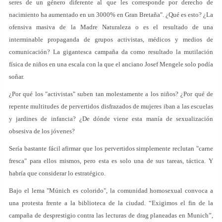
seres de un género diferente al que les corresponde por derecho de
nacimiento ha aumentado en un 3000% en Gran Bretaña". ¿Qué es esto? ¿La
ofensiva masiva de la Madre Naturaleza o es el resultado de una
interminable propaganda de grupos activistas, médicos y medios de
comunicación? La gigantesca campaña da como resultado la mutilación
física de niños en una escala con la que el anciano Josef Mengele solo podía
soñar.
¿Por qué los "activistas" suben tan molestamente a los niños? ¿Por qué de
repente multitudes de pervertidos disfrazados de mujeres iban a las escuelas
y jardines de infancia? ¿De dónde viene esta manía de sexualización
obsesiva de los jóvenes?
Sería bastante fácil afirmar que los pervertidos simplemente reclutan "carne
fresca" para ellos mismos, pero esta es solo una de sus tareas, táctica. Y
habría que considerar lo estratégico.
Bajo el lema "Múnich es colorido", la comunidad homosexual convoca a
una protesta frente a la biblioteca de la ciudad. “Exigimos el fin de la
campaña de desprestigio contra las lecturas de drag planeadas en Munich”,