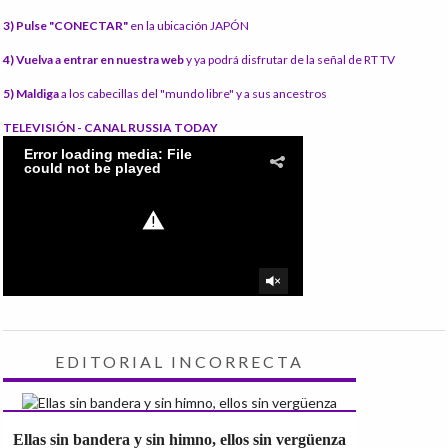
3) Pulse "CONECTAR"
en la ubicación JAPÓN
4) Vuelva a entrar en nuestra web
y ya podrá disfrutar de la señal de RT TV
5) Maldiga
a los cabecillas del "mundo libre" y a sus ancestros
TELEVISIÓN - CANAL RUSSIA TODAY
EDITORIAL INCORRECTA
Ellas sin bandera y sin himno, ellos sin vergüenza