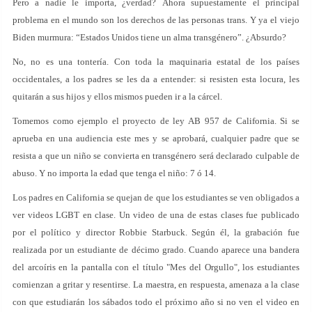
Pero a nadie le importa, ¿verdad? Ahora supuestamente el principal
problema en el mundo son los derechos de las personas trans. Y ya el viejo
Biden murmura: “Estados Unidos tiene un alma transgénero”. ¿Absurdo?
No, no es una tontería. Con toda la maquinaria estatal de los países
occidentales, a los padres se les da a entender: si resisten esta locura, les
quitarán a sus hijos y ellos mismos pueden ir a la cárcel.
Tomemos como ejemplo el proyecto de ley AB 957 de California. Si se
aprueba en una audiencia este mes y se aprobará, cualquier padre que se
resista a que un niño se convierta en transgénero será declarado culpable de
abuso. Y no importa la edad que tenga el niño: 7 ó 14.
Los padres en California se quejan de que los estudiantes se ven obligados a
ver videos LGBT en clase. Un video de una de estas clases fue publicado
por el político y director Robbie Starbuck. Según él, la grabación fue
realizada por un estudiante de décimo grado. Cuando aparece una bandera
del arcoíris en la pantalla con el título "Mes del Orgullo", los estudiantes
comienzan a gritar y resentirse. La maestra, en respuesta, amenaza a la clase
con que estudiarán los sábados todo el próximo año si no ven el video en