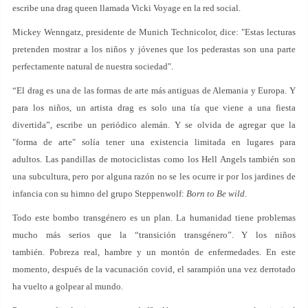
escribe una drag queen llamada Vicki Voyage en la red social.
Mickey Wenngatz, presidente de Munich Technicolor, dice: "Estas lecturas
pretenden mostrar a los niños y jóvenes que los pederastas son una parte
perfectamente natural de nuestra sociedad".
“El drag es una de las formas de arte más antiguas de Alemania y Europa. Y
para los niños, un artista drag es solo una tía que viene a una fiesta
divertida”, escribe un periódico alemán. Y se olvida de agregar que la
"forma de arte" solía tener una existencia limitada en lugares para
adultos. Las pandillas de motociclistas como los Hell Angels también son
una subcultura, pero por alguna razón no se les ocurre ir por los jardines de
infancia con su himno del grupo Steppenwolf:
Born to Be wild
.
Todo este bombo transgénero es un plan. La humanidad tiene problemas
mucho más serios que la “transición transgénero”. Y los niños
también. Pobreza real, hambre y un montón de enfermedades. En este
momento, después de la vacunación covid, el sarampión una vez derrotado
ha vuelto a golpear al mundo.