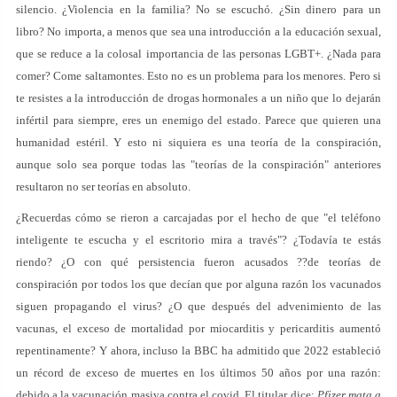
silencio. ¿Violencia en la familia? No se escuchó. ¿Sin dinero para un
libro? No importa, a menos que sea una introducción a la educación sexual,
que se reduce a la colosal importancia de las personas LGBT+. ¿Nada para
comer? Come saltamontes. Esto no es un problema para los menores. Pero si
te resistes a la introducción de drogas hormonales a un niño que lo dejarán
infértil para siempre, eres un enemigo del estado. Parece que quieren una
humanidad estéril. Y esto ni siquiera es una teoría de la conspiración,
aunque solo sea porque todas las "teorías de la conspiración" anteriores
resultaron no ser teorías en absoluto.
¿Recuerdas cómo se rieron a carcajadas por el hecho de que "el teléfono
inteligente te escucha y el escritorio mira a través"? ¿Todavía te estás
riendo? ¿O con qué persistencia fueron acusados ??de teorías de
conspiración por todos los que decían que por alguna razón los vacunados
siguen propagando el virus? ¿O que después del advenimiento de las
vacunas, el exceso de mortalidad por miocarditis y pericarditis aumentó
repentinamente? Y ahora, incluso la BBC ha admitido que 2022 estableció
un récord de exceso de muertes en los últimos 50 años por una razón:
debido a la vacunación masiva contra el covid. El titular dice:
Pfizer mata a