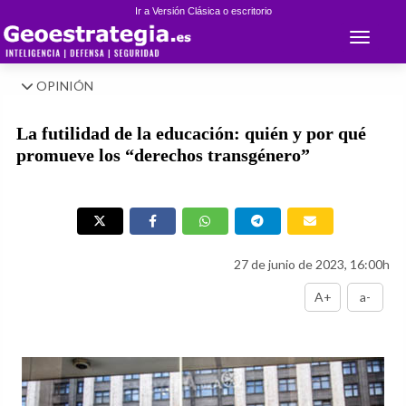
Ir a Versión Clásica o escritorio
Toggle 
OPINIÓN
La futilidad de la educación: quién y por qué
promueve los “derechos transgénero”
27 de junio de 2023, 16:00h
A+
a-