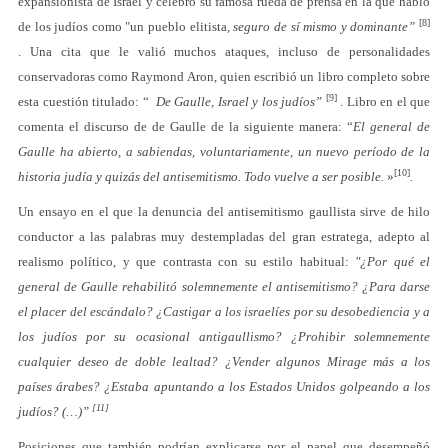
expansionista de Israel y celebró su famosa rueda de prensa en la que habló
[8]
de los judíos como "un pueblo elitista
, seguro de sí mismo y dominante”
. Una cita que le valió muchos ataques, incluso de personalidades
conservadoras como Raymond Aron, quien escribió un libro completo sobre
[9]
esta cuestión titulado: “
De Gaulle, Israel y los judíos”
. Libro en el que
comenta el discurso de de Gaulle de la siguiente manera: “
El general de
Gaulle ha abierto, a sabiendas, voluntariamente, un nuevo período de la
[10]
historia judía y quizás del antisemitismo. Todo vuelve a ser posible.
»
.
Un ensayo en el que la denuncia del antisemitismo gaullista sirve de hilo
conductor a las palabras muy destempladas del gran estratega, adepto al
realismo político, y que contrasta con su estilo habitual:
"¿Por qué el
general de Gaulle rehabilitó solemnemente el
antisemitismo
? ¿Para darse
el placer del escándalo? ¿Castigar a los israelíes por su desobediencia y a
los judíos por su ocasional antigaullismo? ¿Prohibir solemnemente
cualquier deseo de doble lealtad? ¿Vender algunos Mirage más a los
países árabes? ¿Estaba apuntando a los Estados Unidos golpeando a los
[11]
judíos? (…)”
Posiciones que también podrían explicarse por el papel que desempeñó