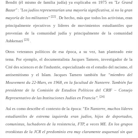
Bendit (él mismo de familia judía) ya explicaba en 1975 en
"Le Grand
Bazar"
:
"Los judíos representarían una mayoría significativa, si no la gran
[22]
mayoría de los militantes"
. De hecho, más que todos los activistas, eran
principalmente ejecutivos y líderes de movimientos estudiantiles que
provenían de la comunidad judía y principalmente de la comunidad
[23]
Ashkenazi
.
Otros veteranos políticos de esa época, a su vez, han planteado este
tema. Por ejemplo, el documentalista Jacques Tarnero, investigador de la
Cité des sciences et de l'industrie, especializado en el estudio del racismo, el
antisemitismo y el Islam. Jacques Tarnero también fue
“miembro del
Mouvement du 22-Mars, en 1968, en la facultad de Nanterre. También fue
presidente de la Comisión de Estudios Políticos del CRIF – Consejo
[24]
Representativo de las Instituciones Judías en Francia”.
Así es como describe el contexto de la época: “
En Nanterre, muchos líderes
estudiantiles de extrema izquierda eran judíos, hijos de deportados,
comunistas, luchadores de la resistencia, FTP, a veces ME. En los grupos
trotskistas de la JCR el predominio era muy claramente asquenazí sin que