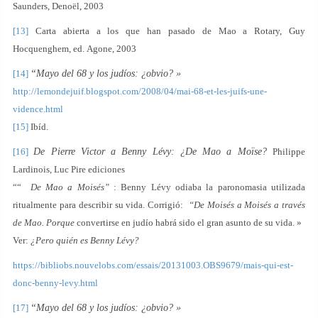
Saunders, Denoël, 2003
[13]
Carta abierta a los que han pasado de Mao a Rotary, Guy
Hocquenghem, ed. Agone, 2003
[14]
“Mayo del 68 y los judíos: ¿obvio? »
http://lemondejuif.blogspot.com/2008/04/mai-68-et-les-juifs-une-
vidence.html
[15]
Ibíd.
[16]
De Pierre Victor a Benny Lévy: ¿De Mao a Moïse?
Philippe
Lardinois, Luc Pire ediciones
““
De Mao a Moisés”
: Benny Lévy odiaba la paronomasia utilizada
ritualmente para describir su vida. Corrigió:
“De Moisés a Moisés a través
de Mao. Porque
convertirse en judío habrá sido el gran asunto de su vida. »
Ver:
¿Pero quién es Benny Lévy?
https://bibliobs.nouvelobs.com/essais/20131003.OBS9679/mais-qui-est-
donc-benny-levy.html
[17]
“Mayo del 68 y los judíos: ¿obvio? »