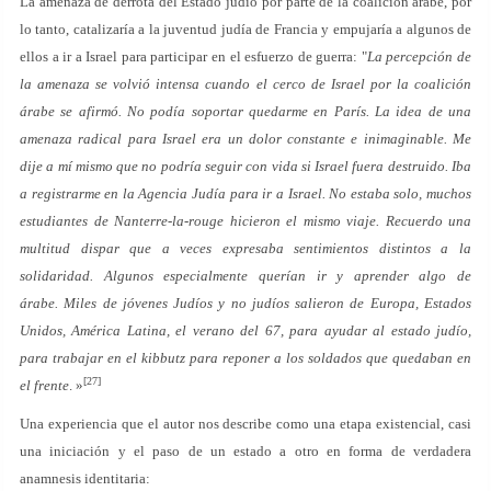
La amenaza de derrota del Estado judío por parte de la coalición árabe, por
lo tanto, catalizaría a la juventud judía de Francia y empujaría a algunos de
ellos a ir a Israel para participar en el esfuerzo de guerra: "
La percepción de
la amenaza se volvió intensa cuando el cerco de Israel por la coalición
árabe se afirmó. No podía soportar quedarme en París. La idea de una
amenaza radical para Israel era un dolor constante e inimaginable. Me
dije a mí mismo que no podría seguir con vida si Israel fuera destruido. Iba
a registrarme en la Agencia Judía para ir a Israel. No estaba solo, muchos
estudiantes de Nanterre-la-rouge hicieron el mismo viaje. Recuerdo una
multitud dispar que a veces expresaba sentimientos distintos a la
solidaridad. Algunos especialmente querían ir y aprender algo de
árabe. Miles de jóvenes Judíos y no judíos salieron de Europa, Estados
Unidos, América Latina, el verano del 67, para ayudar al estado judío,
para trabajar en el kibbutz para reponer a los soldados que quedaban en
[27]
el frente
. »
Una experiencia que el autor nos describe como una etapa existencial, casi
una iniciación y el paso de un estado a otro en forma de verdadera
anamnesis identitaria: