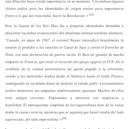
esta filiación haya tenido importancia en su momento. Circulaban algunos
chistes judíos pero las identidades de origen tenían poca importancia
[25]
frente a lo que las trascendía: hacer la Revolución
. »
Pero la Guerra de los Seis Días iba a despertar identidades dormidas y
ahuyentar las nubes evanescentes del idealismo internacionalista abstracto:
"
Cuando, en mayo de 1967, el coronel Nasser intensificó brutalmente la
tensión al prohibir a los israelíes el Canal de Suez y cerrar el Estrecho de
Tiran, era una declaración de guerra tácita. El Raïs no gozaba de mucha
simpatía en Francia, que tenía el recuerdo del apoyo egipcio al FLN. En el
vestíbulo de la ciudad universitaria me quedé pegado a la televisión,
viendo a las multitudes árabes desde el Atlántico hasta el Golfo Pérsico,
comulgando en un mismo deseo de destruir el estado judío. Los estudiantes
árabes mostraron sus simpatías simétricamente opuestas. Muchos de ellos
eran amigos cercanos. Empezamos a mirarnos con suspicacia y
hostilidad. El maniqueísmo simplista de los izquierdistas hizo de la causa
árabe la causa correcta, mientras que se suponía que Israel estaba del lado
[26]
equivocado, del lado imperialista
. »