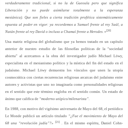
verdaderamente tradicional, si no la de Gueoula pero que significa
Liberación y no puede asimilarse totalmente a la esperanza
mesiánica). Que son fieles a cierta tradición profética sistemáticamente
opuesta al poder en vigor: ya recordemos a Samuel frente al rey Saúl, a
[20]
Natán frente al rey David o incluso a Chamaï frente a Herodes
. »
Una matriz religiosa del globalismo que ya hemos tratado en un capítulo
anterior de nuestro estudio de las filosofías políticas de la “sociedad
abierta” al acercarnos a la obra del investigador judío Michael Löwy,
especialista en el mesianismo político y la mística del fin del estado en el
judaísmo. Michael Löwy demuestra los vínculos que unen la utopía
cosmocrática con ciertas recurrencias religiosas arcaicas del judaísmo entre
autores y activistas que uno no imaginaría como personalidades religiosas
en el sentido que este término engloba en el sentido común. Un estado de
ánimo que califica de
“moderno utópico/milenarista”
.
En 1988, con motivo del vigésimo aniversario de Mayo del 68, el periódico
Le Monde publicó un artículo titulado
“¿Fue el movimiento de Mayo del
[21]
68 una “revolución judía”?»
. En el mismo espíritu, Daniel Cohn-