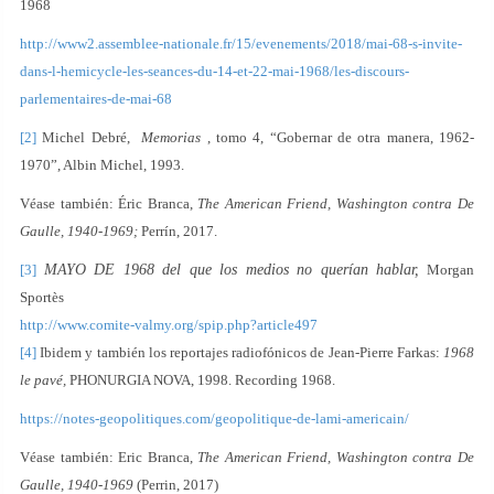
1968
http://www2.assemblee-nationale.fr/15/evenements/2018/mai-68-s-invite-
dans-l-hemicycle-les-seances-du-14-et-22-mai-1968/les-discours-
parlementaires-de-mai-68
[2]
Michel Debré,
Memorias
, tomo 4, “Gobernar de otra manera, 1962-
1970”, Albin Michel, 1993.
Véase también: Éric Branca,
The American Friend, Washington contra De
Gaulle, 1940-1969;
Perrín, 2017.
[3]
MAYO DE 1968 del que los medios no querían hablar,
Morgan
Sportès
http://www.comite-valmy.org/spip.php?article497
[4]
Ibidem y también los reportajes radiofónicos de Jean-Pierre Farkas:
1968
le pavé,
PHONURGIA NOVA, 1998. Recording 1968.
https://notes-geopolitiques.com/geopolitique-de-lami-americain/
Véase también: Eric Branca,
The American Friend, Washington contra De
Gaulle, 1940-1969
(Perrin, 2017)