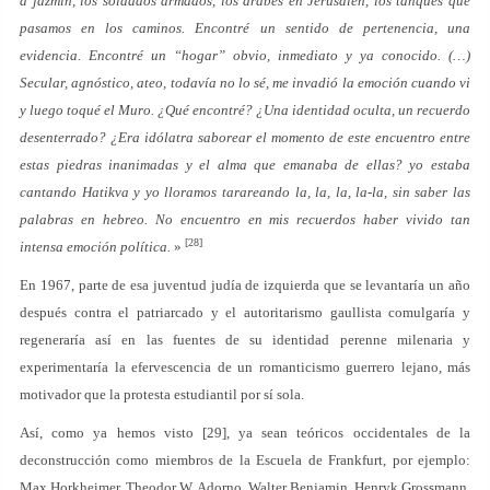
a jazmín, los soldados armados, los árabes en Jerusalén, los tanques que
pasamos en los caminos. Encontré un sentido de pertenencia, una
evidencia. Encontré un “hogar” obvio, inmediato y ya conocido. (…)
Secular, agnóstico, ateo, todavía no lo sé, me invadió la emoción cuando vi
y luego toqué el Muro. ¿Qué encontré? ¿Una identidad oculta, un recuerdo
desenterrado? ¿Era idólatra saborear el momento de este encuentro entre
estas piedras inanimadas y el alma que emanaba de ellas? yo estaba
cantando
Hatikva
y yo lloramos tarareando la, la, la, la-la, sin saber las
palabras en hebreo. No encuentro en mis recuerdos haber vivido tan
[28]
intensa emoción política.
»
En 1967, parte de esa juventud judía de izquierda que se levantaría un año
después contra el patriarcado y el autoritarismo gaullista comulgaría y
regeneraría así en las fuentes de su identidad perenne milenaria y
experimentaría la efervescencia de un romanticismo guerrero lejano, más
motivador que la protesta estudiantil por sí sola.
Así, como ya hemos visto [29], ya sean teóricos occidentales de la
deconstrucción como miembros de la Escuela de Frankfurt, por ejemplo:
Max Horkheimer, Theodor W. Adorno, Walter Benjamin, Henryk Grossmann,