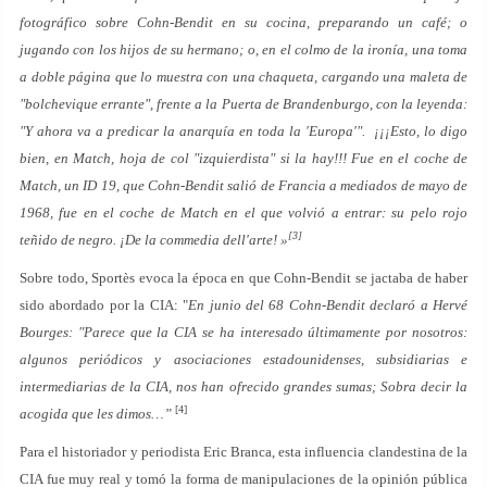
fotográfico sobre Cohn-Bendit en su cocina, preparando un café; o
jugando con los hijos de su hermano; o, en el colmo de la ironía, una toma
a doble página que lo muestra con una chaqueta, cargando una maleta de
"bolchevique errante", frente a la Puerta de Brandenburgo, con la leyenda:
"Y ahora va a predicar la anarquía en toda la 'Europa'". ¡¡¡Esto, lo digo
bien, en Match, hoja de col "izquierdista" si la hay!!! Fue en el coche de
Match, un ID 19, que Cohn-Bendit salió de Francia a mediados de mayo de
1968, fue en el coche de Match en el que volvió a entrar: su pelo rojo
[3]
teñido de negro. ¡De la commedia dell'arte! »
Sobre todo, Sportès evoca la época en que Cohn-Bendit se jactaba de haber
sido abordado por la CIA: "
En junio del 68 Cohn-Bendit declaró a Hervé
Bourges: "Parece que la CIA se ha interesado últimamente por nosotros:
algunos periódicos y asociaciones estadounidenses, subsidiarias e
intermediarias de la CIA, nos han ofrecido grandes sumas; Sobra decir la
[4]
acogida que les dimos…”
Para el historiador y periodista Eric Branca, esta influencia clandestina de la
CIA fue muy real y tomó la forma de manipulaciones de la opinión pública