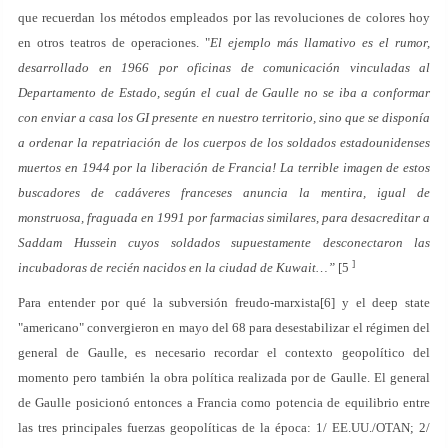
que recuerdan los métodos empleados por las revoluciones de colores hoy
en otros teatros de operaciones. "
El ejemplo más llamativo es el rumor,
desarrollado en 1966 por oficinas de comunicación vinculadas al
Departamento de Estado, según el cual de Gaulle no se iba a conformar
con enviar a casa los
GI
presente en nuestro territorio, sino que se disponía
a ordenar la repatriación de los cuerpos de los soldados estadounidenses
muertos en 1944 por la liberación de Francia! La terrible imagen de estos
buscadores de cadáveres franceses anuncia la mentira, igual de
monstruosa, fraguada en 1991 por farmacias similares, para desacreditar a
Saddam Hussein cuyos soldados supuestamente desconectaron las
]
incubadoras de recién nacidos en la ciudad de Kuwait…”
[5
Para entender por qué la subversión freudo-marxista[6] y el deep state
"americano" convergieron en mayo del 68 para desestabilizar el régimen del
general de Gaulle, es necesario recordar el contexto geopolítico del
momento pero también la obra política realizada por de Gaulle. El general
de Gaulle posicionó entonces a Francia como potencia de equilibrio entre
las tres principales fuerzas geopolíticas de la época: 1/ EE.UU./OTAN; 2/