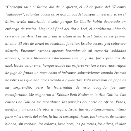
“
Conseguí salir el último día de la guerra, el 12 de junio del 67 como
“mitnadev”, voluntario, con otros dos chicos del campus universitario en el
último avión autorizado a salir porque De Gaulle había decretado un
embargo de vuelos. Llegué al final del día a Lod, el aeródromo ubicado
cerca de Tel Aviv. Fue mi primera estancia en Israel. Saboreé ese primer
aliento. El aire de Israel me resultaba familiar. Estaba oscuro y el calor era
húmedo. Encontré escenas apenas borradas de mi memoria: soldados
armados, carros blindados estacionados en la pista, faros pintados de
azul. Hacía calor en el hangar donde las mujeres venían a servirnos tragos
de jugo de frutas, un poco como si fuéramos sobrevivientes cuando éramos
nosotras las que habíamos venido a ayudarlas. Esta inversión de papeles
me sorprendió, pero la fraternidad de esta acogida fue muy
reconfortante. Me asignaron al Kibbutz Beth Keshet en la Alta Galilea. Las
colinas de Galilea me recordaron los paisajes del norte de África. Pinos,
adelfas y un increíble olor a maquis. Israel fue espontáneamente, íntimo
para mí, a través del calor, la luz, el cosmopolitismo, los hombres de camisa
blanca, sin corbata, los colores, los olores, las palmeras, los olivos, el olor