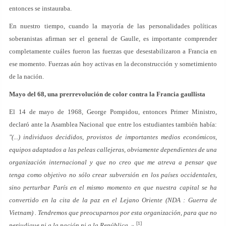
entonces se instauraba.
En nuestro tiempo, cuando la mayoría de las personalidades políticas
soberanistas afirman ser el general de Gaulle, es importante comprender
completamente cuáles fueron las fuerzas que desestabilizaron a Francia en
ese momento. Fuerzas aún hoy activas en la deconstrucción y sometimiento
de la nación.
Mayo del 68, una prerrevolución de color contra la Francia gaullista
El 14 de mayo de 1968, George Pompidou, entonces Primer Ministro,
declaró ante la Asamblea Nacional que entre los estudiantes también había:
"(...) individuos decididos, provistos de importantes medios económicos,
equipos adaptados a las peleas callejeras, obviamente dependientes de una
organización internacional y que no creo que me atreva a pensar que
tenga como objetivo no sólo crear subversión en los países occidentales,
sino perturbar París en el mismo momento en que nuestra capital se ha
convertido en la cita de la paz en el Lejano Oriente (NDA
: Guerra de
Vietnam)
. Tendremos que preocuparnos por esta organización, para que no
[1]
perjudique ni a la nación ni a la República. »