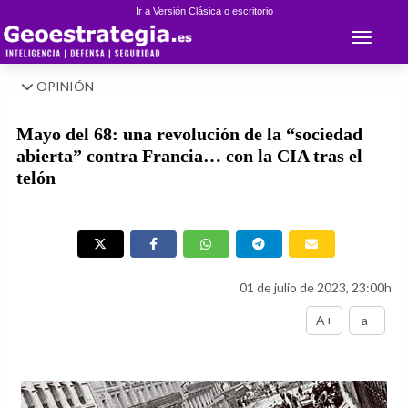
Ir a Versión Clásica o escritorio
Toggle 
OPINIÓN
Mayo del 68: una revolución de la “sociedad
abierta” contra Francia… con la CIA tras el
telón
01 de julio de 2023, 23:00h
A+
a-