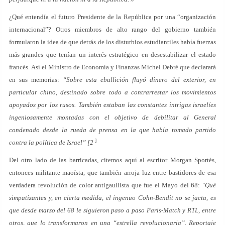
¿Qué entendía el futuro Presidente de la República por una “organización
internacional”? Otros miembros de alto rango del gobierno también
formularon la idea de que detrás de los disturbios estudiantiles había fuerzas
más grandes que tenían un interés estratégico en desestabilizar el estado
francés. Así el Ministro de Economía y Finanzas Michel Debré que declarará
en sus memorias:
“Sobre esta ebullición fluyó dinero del exterior, en
particular chino, destinado sobre todo a contrarrestar los movimientos
apoyados por los rusos. También estaban las constantes intrigas israelíes
ingeniosamente montadas con el objetivo de debilitar al General
condenado desde la rueda de prensa en la que había tomado partido
]
contra la política de Israel” [2
Del otro lado de las barricadas, citemos aquí al escritor Morgan Sportès,
entonces militante maoísta, que también arroja luz entre bastidores de esa
verdadera revolución de color antigaullista que fue el Mayo del 68: "
Qué
simpatizantes y, en cierta medida, el ingenuo Cohn-Bendit no se jacta, es
que desde marzo del 68 le siguieron paso a paso Paris-Match y RTL, entre
otros, que lo transformaron en una “estrella revolucionaria”. Reportaje