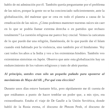
hablo de mi admiración por él. También quería preguntarme por el problema
de las raíces, porque la gente no se ha concienciado suficientemente, ante la
globalización, del malestar que se crea en todo el planeta a causa de la
erradicación de las raíces. ¿Cómo podemos mantener nuestras raíces sin caer
en lo que se podría llamar extrema derecha o en partidos que rechazo
totalmente? La cuestión religiosa me parece hoy crucial. Vemos la caricatura
de lo que puede dar una religión, llamémosla, de lo que puede dar el Islam
cuando está habitado por la violencia, sino también por el hinduismo. Voy
casi todos los años a la India y veo a los extremistas hindúes. También veo
extremistas sintoístas en Japón. Observo que ante esta globalización hay un
endurecimiento de los valores religiosos y trato de abrir puertas.
Al principio, ustedes eran sólo un pequeño puñado para oponerse al
movimiento de Mayo del 68. ¿Por qué esta elección?
Durante unos días estuve bastante feliz, pero rápidamente me di cuenta de
que estábamos a punto de hacer temblar un poder que, a mis ojos, era
extraordinario. Estaba el viaje de De Gaulle a la Unión Soviética, donde
habló de la Rusia eterna, el discurso de Phnom Penh, el discurso de