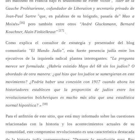
del maoísmo en Francia bajo el seudónimo de Pierre Victor",
líder de la
Gauche Prolétarienne, cofundador de Liberation y secretario privado de
Jean-Paul Sartre
"que, en palabras de su biógrafo, pasaría de
" Mao a
[16]
Moisés»
pero también entre otros
“André Glucksmann, Bernard
[17]
Kouchner, Alain Finkielkraut”
.
Como explica el consultor de estrategia y presentador del blog
comunitario
“El Mundo Judío”
, esta fuerte presencia judía entre los
ejecutivos de la izquierda radical plantea interrogantes: “
La pregunta
merece ser formulada. ¿Habría existido Mayo del 68 sin los judíos? O
abordado de otra manera: ¿qué hizo que los judíos se sumergieran en este
movimiento? ¿Podría haber una conexión con 1917 cuando ahora los
historiadores establecen que la proporción de judíos entre los
revolucionarios bolcheviques es mucho más alta que una estadística
[18]
normal hipotética? »
Para el anfitrión de este sitio, que está muy informado sobre las cuestiones
relacionadas con la historia y los acontecimientos actuales de su
comunidad, este compromiso revolucionario es una característica destacada
de la historia judía contemporánea: "
Durante la revolución rusa, Rav