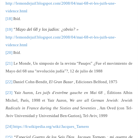
http://lemondejuif.blogspot.com/2008/04/mai-68-et-les-juifs-une-
vidence.html
[18]
Ibíd.
[19]
“Mayo del 68 y los judíos: ¿obvio? »
http://lemondejuif.blogspot.com/2008/04/mai-68-et-les-juifs-une-
vidence.html
[20]
Ibíd.
[21]
Le Monde, Un simposio de la revista “Pasajes” ¿Fue el movimiento de
Mayo del 68 una “revolución judía”?, 12 de julio de 1988
[22]
Daniel Cohn-Bendit,
El Gran Bazar
, Ediciones Belfond, 1975
[23]
Yair Auron,
Les juifs d'extrême gauche en Mai 68
, Éditions Albin
Michel, París, 1998 et Yair Auron,
We are all German Jewish: Jewish
Radicals in France during the Sixties and Seventies
, Am Oved (con Tel-
Aviv Universidad y Universidad Ben-Gurion), Tel-Aviv, 1999
[24]
https://fr.wikipedia.org/wiki/Jacques_Tarnero
[25]
“Especial Guerra de los Seis Días. Jacques Tarnero : mi guerra de