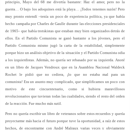
principio, Mayo del 68 me divertía bastante: Haz el amor, pero no la
guerra… O bajo los adoquines está la playa… ¡Todos tenemos razón! Pero
muy pronto entendí –tenía un poco de experiencia política, ya que había
hecho campaña por Charles de Gaulle durante las elecciones presidenciales
de 1965– que había trotskistas que estaban muy bien organizados detrás de
ellos. En el Partido Comunista se ganó bastante a los jóvenes, pero el
Partido Comunista mismo jugó la carta de la estabilidad, simplemente
porque hizo un análisis objetivo de la situación y el Partido Comunista odia
a los izquierdistas. Además, no quería ser rebasado por su izquierda. Anoté
en un libro de Jacques Vendroux que en la Asamblea Nacional Waldeck
Rochet le pidió que no cediera, ¡lo que no estaba mal para un
comunista! Era un asunto muy complicado, que simplificamos un poco con
motivo de este cincuentenario, como si hubiera maravillosos
revolucionarios que tuvieran todas las cualidades, siendo el resto del orden
de la reacción. Fue mucho más sutil.
Pero no quería escribir un libro de veteranos sobre estos recuerdos y quería
proyectarme más hacia el futuro porque tuve la oportunidad, a raíz de estos
hechos, de encontrarme con André Malraux varias veces y obviamente