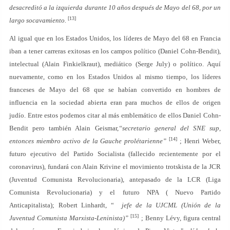
desacreditó a la izquierda durante 10 años después de Mayo del 68, por un
[13]
largo socavamiento.
Al igual que en los Estados Unidos, los líderes de Mayo del 68 en Francia
iban a tener carreras exitosas en los campos político (Daniel Cohn-Bendit),
intelectual (Alain Finkielkraut), mediático (Serge July) o político.
Aquí
nuevamente, como en los Estados Unidos al mismo tiempo, los líderes
franceses de Mayo del 68 que se habían convertido en hombres de
influencia en la sociedad abierta eran para muchos de ellos de origen
judío. Entre estos podemos citar al más emblemático de ellos Daniel Cohn-
Bendit pero también Alain Geismar,
“secretario general del SNE sup,
[14]
entonces miembro activo de la Gauche prolétarienne”
; Henri Weber,
futuro ejecutivo del Partido Socialista (fallecido recientemente por el
coronavirus), fundará con Alain Krivine el movimiento trotskista de la JCR
(Juventud Comunista Revolucionaria), antepasado de la LCR (Liga
Comunista Revolucionaria) y el futuro NPA ( Nuevo Partido
Anticapitalista); Robert Linhardt, “
jefe de la UJCML (Unión de la
[15]
Juventud Comunista Marxista-Leninista)”
; Benny Lévy, figura central