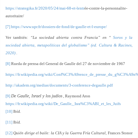
https://strategika.fr/2020/05/24/mai-68-et-lentr
ée-contre-la-personnalite-
autoritaire/
[7]
https://www.upr.fr/dossiers-de-fond/de-gaulle-et-l-europe/
Ver también:
“La sociedad abierta contra Francia” en “
Soros y la
sociedad abierta, metapolíticas del globalismo” (ed. Cultura & Racines,
2020)
.
[8]
Rueda de prensa del General de Gaulle del 27 de noviembre de 1967
https://fr.wikipedia.org/wiki/Conf%C3%A9rence_de_presse_du_g%C3%A
http://akadem.org/medias/documents/3-conference-degaulle.pdf
[9]
De Gaulle, Israel y los judíos
, Raymond Aron
https://fr.wikipedia.org/wiki/De_Gaulle,_Isra%C3%ABl_et_les_Juifs
[10]
Ibíd.
[11]
Ibíd.
[12]
Quién dirige el baile: la CIA y la Guerra Fría Cultural,
Frances Stonor