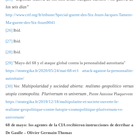
los seis días”
http://www.crif.org/fr/tribune/Special-guerre-des-Six-Jours-Jacques-Tarnero-
Ma-guerre-des-Six-Jours9041
[26]
Ibíd.
[27]
Ibíd.
[28]
Ibíd.
[29]
"Mayo del 68 y el ataque global contra la personalidad autoritaria"
https://strategika.fr/2020/05/24/mai-68-et-l attack-against-la-personnalite-
autoritaire/
[30]
Ver:
Multipolaridad y sociedad abierta: realismo geopolítico versus
utopía cosmopolita. Pluriversum vs universum
, Pierre Antoine Plaquevent
https://strategika.fr/2019/12/18/multipolarite-et-societe-ouverte-le-
realisme-geopolitique-contre-lutopie-cosmopolitique-pluriversum-vs-
universum/
68 de mayo: los agentes de la CIA recibieron instrucciones de derribar a
De Gaulle – Olivier Germain-Thomas