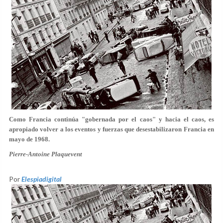
Como Francia continúa "gobernada por el caos" y hacia el caos, es
apropiado volver a los eventos y fuerzas que desestabilizaron Francia en
mayo de 1968.
Pierre-Antoine Plaquevent
Por
Elespiadigital