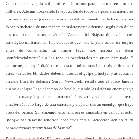
Como puede ver, la solicitud es al menos para apertura en asuntos
militares. Además, socavando la reputación de todos los generales anteriores
que tuvieron la desgracia de nacer antes del nacimiento de dicha niña y por
lo tanto lucharon de una manera completamente diferente, según esta dulce
criatura. Ante nosotros se abre la Catarata del Niágara de revelaciones
estratégico-militares, tan impresionante que vale la pena tomar un respiro
antes de comentarla. En primer lugar, nos acaban de decir
"confidencialmente" que los tanques occidentales no sirven para nada. Y
realmente, ¿por qué diablos se enviaron todos estos Leopards y Abrams si
otros vehículos blindados deberían asestar el golpe principal y atravesar la
primera línea de defensa? Según Newsweek, resulta que el único tanque
bueno es el que llega al campo de batalla, cuando las defensas enemigas ya
han sido rotas y le queda conducir con la brisa a través de un campo abierto,
o mejor aún, a lo largo de una carretera y disparar tras un enemigo que huye
presa del pánico. Sin embargo, esto también es imposible en campo abierto,
"
porque los rusos no tendrían problemas con su detección debido a las
características geográficas de la zona
".
Resulta que en abril de 1945 se suponía que el Ejército Rojo asaltaría Berlín