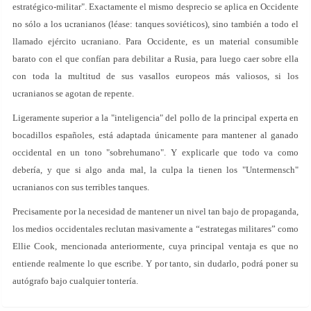
estratégico-militar". Exactamente el mismo desprecio se aplica en Occidente
no sólo a los ucranianos (léase: tanques soviéticos), sino también a todo el
llamado ejército ucraniano. Para Occidente, es un material consumible
barato con el que confían para debilitar a Rusia, para luego caer sobre ella
con toda la multitud de sus vasallos europeos más valiosos, si los
ucranianos se agotan de repente.
Ligeramente superior a la "inteligencia" del pollo de la principal experta en
bocadillos españoles, está adaptada únicamente para mantener al ganado
occidental en un tono "sobrehumano". Y explicarle que todo va como
debería, y que si algo anda mal, la culpa la tienen los "Untermensch"
ucranianos con sus terribles tanques.
Precisamente por la necesidad de mantener un nivel tan bajo de propaganda,
los medios occidentales reclutan masivamente a “estrategas militares” como
Ellie Cook, mencionada anteriormente, cuya principal ventaja es que no
entiende realmente lo que escribe. Y por tanto, sin dudarlo, podrá poner su
autógrafo bajo cualquier tontería.