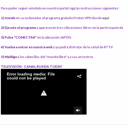
Para poder seguir viéndolo en nuestro portal siga las instrucciones siguientes:
1) Instale
en su ordenador el programa gratuito Proton VPN desde
aquí:
2) Ejecute el programa
y aparecerán tres Ubicaciones libres en la parte izquierda
3) Pulse "CONECTAR"
en la ubicación JAPÓN
4) Vuelva a entrar en nuestra web
y ya podrá disfrutar de la señal de RT TV
5) Maldiga
a los cabecillas del "mundo libre" y a sus ancestros
TELEVISIÓN - CANAL RUSSIA TODAY