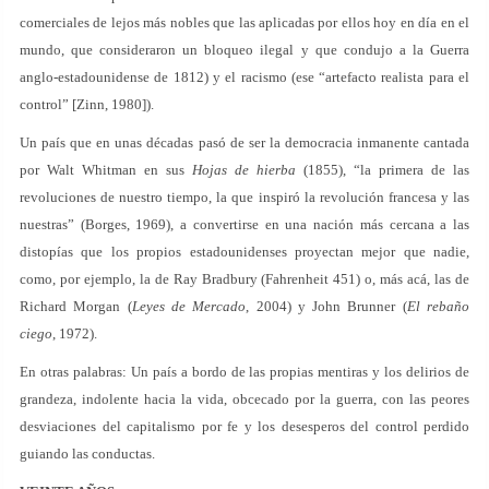
comerciales de lejos más nobles que las aplicadas por ellos hoy en día en el
mundo, que consideraron un bloqueo ilegal y que condujo a la Guerra
anglo-estadounidense de 1812) y el racismo (ese “artefacto realista para el
control” [Zinn, 1980]).
Un país que en unas décadas pasó de ser la democracia inmanente cantada
por Walt Whitman en sus
Hojas de hierba
(1855), “la primera de las
revoluciones de nuestro tiempo, la que inspiró la revolución francesa y las
nuestras” (Borges, 1969), a convertirse en una nación más cercana a las
distopías que los propios estadounidenses proyectan mejor que nadie,
como, por ejemplo, la de Ray Bradbury (Fahrenheit 451) o, más acá, las de
Richard Morgan (
Leyes de Mercado
, 2004) y John Brunner (
El rebaño
ciego
, 1972).
En otras palabras: Un país a bordo de las propias mentiras y los delirios de
grandeza, indolente hacia la vida, obcecado por la guerra, con las peores
desviaciones del capitalismo por fe y los desesperos del control perdido
guiando las conductas.