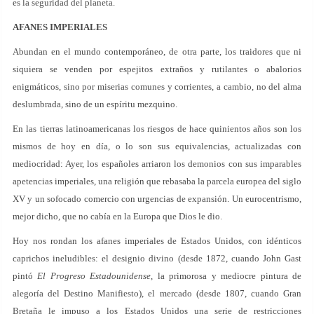
es la seguridad del planeta.
AFANES IMPERIALES
Abundan en el mundo contemporáneo, de otra parte, los traidores que ni
siquiera se venden por espejitos extraños y rutilantes o abalorios
enigmáticos, sino por miserias comunes y corrientes, a cambio, no del alma
deslumbrada, sino de un espíritu mezquino.
En las tierras latinoamericanas los riesgos de hace quinientos años son los
mismos de hoy en día, o lo son sus equivalencias, actualizadas con
mediocridad: Ayer, los españoles arriaron los demonios con sus imparables
apetencias imperiales, una religión que rebasaba la parcela europea del siglo
XV y un sofocado comercio con urgencias de expansión. Un eurocentrismo,
mejor dicho, que no cabía en la Europa que Dios le dio.
Hoy nos rondan los afanes imperiales de Estados Unidos, con idénticos
caprichos ineludibles: el designio divino (desde 1872, cuando John Gast
pintó
El Progreso Estadounidense
, la primorosa y mediocre pintura de
alegoría del Destino Manifiesto), el mercado (desde 1807, cuando Gran
Bretaña le impuso a los Estados Unidos una serie de restricciones