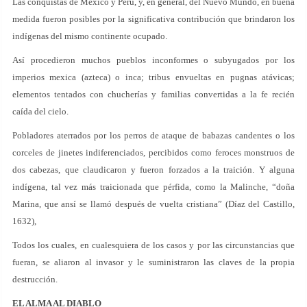
Las conquistas de México y Perú, y, en general, del Nuevo Mundo, en buena
medida fueron posibles por la significativa contribución que brindaron los
indígenas del mismo continente ocupado.
Así procedieron muchos pueblos inconformes o subyugados por los
imperios mexica (azteca) o inca; tribus envueltas en pugnas atávicas;
elementos tentados con chucherías y familias convertidas a la fe recién
caída del cielo.
Pobladores aterrados por los perros de ataque de babazas candentes o los
corceles de jinetes indiferenciados, percibidos como feroces monstruos de
dos cabezas, que claudicaron y fueron forzados a la traición. Y alguna
indígena, tal vez más traicionada que pérfida, como la Malinche, “doña
Marina, que ansí se llamó después de vuelta cristiana” (Díaz del Castillo,
1632),
Todos los cuales, en cualesquiera de los casos y por las circunstancias que
fueran, se aliaron al invasor y le suministraron las claves de la propia
destrucción.
EL ALMA AL DIABLO