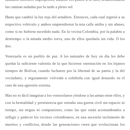
las camisas sudadas por la tarde a pleno sol.
Hasta que cambió la luz roja del semáforo. Entonces, cada cual regresó a su
respectivo vehículo y ambos emprendieron la ruta calle arriba y sin afanes,
como si no hubiera sucedido nada. En la vecina Colombia, por la palabra a
destiempo o la mirada medio torva, uno de ellos quedaría sin vida. O los
dos.
Venezuela es un pueblo de paz. A los naturales de hoy en día les debe
quedar la suficiente valentía de la que hicieron ostentación en los lejanos
tiempos de Bolívar, cuando lucharon por la libertad de su patria y la del
vecindario, y seguramente volverán a exhibirla con igual denuedo en el
caso de una agresión externa.
Mas no es fácil imaginar a los venezolanos yéndose a las armas entre ellos, y
con la bestialidad y persistencia que entraña una guerra civil sin espacio ni
tiempo, sin tregua ni compasiones, como las que están acostumbrados a
infligir y padecer los vecinos colombianos, en una sucesión inclemente de
muertos y conflictos, donde las generaciones creen que evolucionan los