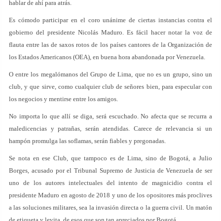
hablar de ahí para atrás.
Es cómodo participar en el coro unánime de ciertas instancias contra el
gobierno del presidente Nicolás Maduro. Es fácil hacer notar la voz de
flauta entre las de saxos rotos de los países cantores de la Organización de
los Estados Americanos (OEA), en buena hora abandonada por Venezuela.
O entre los megalómanos del Grupo de Lima, que no es un grupo, sino un
club, y que sirve, como cualquier club de señores bien, para especular con
los negocios y mentirse entre los amigos.
No importa lo que allí se diga, será escuchado. No afecta que se recurra a
maledicencias y patrañas, serán atendidas. Carece de relevancia si un
hampón promulga las soflamas, serán fiables y pregonadas.
Se nota en ese Club, que tampoco es de Lima, sino de Bogotá, a Julio
Borges, acusado por el Tribunal Supremo de Justicia de Venezuela de ser
uno de los autores intelectuales del intento de magnicidio contra el
presidente Maduro en agosto de 2018 y uno de los opositores más proclives
a las soluciones militares, sea la invasión directa o la guerra civil. Un matón
de etiqueta y levita, de esos que son tan apreciados por Bogotá.