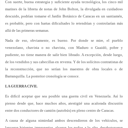
Con suerte, buena estrategia y suficiente ayuda tecnológica, los cinco mil
marines de la libreta de notas de John Bolton, la divulgada en cuidadoso
descuido, podrían tomarse el Jardín Botánico de Caracas en un santiamén,
es probable, pero con hartas dificultades lo retendrían y controlarían más
allá de las primeras semanas.
Nada de eso, obviamente, es bueno. Por donde se mire, el pueblo
venezolano, chavista o no chavista, con Maduro o Guaidó, pobre y
pudiente, no tiene manera de salir bien librado. A excepción, desde luego,
de los vendidos y sus cabecillas en reventa. Y de los solícitos contratistas de
la reconstrucción, que no serían los maestros de obra locales o de
Barranquilla. La posterior cronología se conoce.
LA GUERRA CIVIL
Es difícil aceptar que sea posible una guerra civil en Venezuela. Así lo
pienso desde que, hace muchos años, atestigüé una acalorada discusión
entre dos conductores de camión (autobús) en pleno centro de Caracas.
A causa de alguna nimiedad ambos descendieron de los vehículos, se
lanzaron hirientes improperios, alzaron los puños a lo alto, desabotonaron