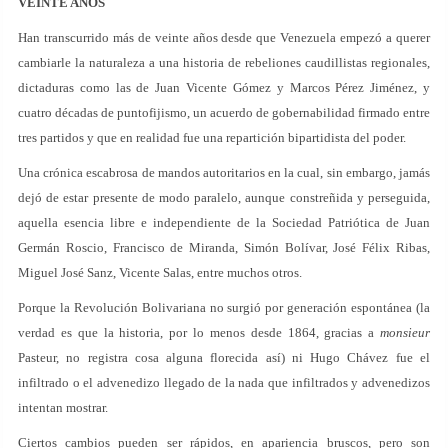
VEINTE AÑOS
Han transcurrido más de veinte años desde que Venezuela empezó a querer
cambiarle la naturaleza a una historia de rebeliones caudillistas regionales,
dictaduras como las de Juan Vicente Gómez y Marcos Pérez Jiménez, y
cuatro décadas de puntofijismo, un acuerdo de gobernabilidad firmado entre
tres partidos y que en realidad fue una repartición bipartidista del poder.
Una crónica escabrosa de mandos autoritarios en la cual, sin embargo, jamás
dejó de estar presente de modo paralelo, aunque constreñida y perseguida,
aquella esencia libre e independiente de la Sociedad Patriótica de Juan
Germán Roscio, Francisco de Miranda, Simón Bolívar, José Félix Ribas,
Miguel José Sanz, Vicente Salas, entre muchos otros.
Porque la Revolución Bolivariana no surgió por generación espontánea (la
verdad es que la historia, por lo menos desde 1864, gracias a
monsieur
Pasteur, no registra cosa alguna florecida así) ni Hugo Chávez fue el
infiltrado o el advenedizo llegado de la nada que infiltrados y advenedizos
intentan mostrar.
Ciertos cambios pueden ser rápidos, en apariencia bruscos, pero son