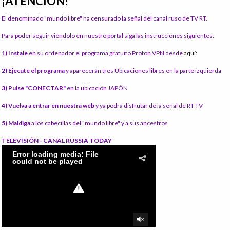
¡ATENCIÓN!
El denominado "mundo libre" ha censurado la señal del canal ruso de TV RT.
Para poder seguir viéndolo en nuestro portal siga las instrucciones siguientes:
1) Instale
en su ordenador el programa gratuito Proton VPN desde
aquí:
2) Ejecute el programa
y aparecerán tres Ubicaciones libres en la parte izquierda
3) Pulse "CONECTAR"
en la ubicación JAPÓN
4) Vuelva a entrar en nuestra web
y ya podrá disfrutar de la señal de RT TV
5) Maldiga
a los cabecillas del "mundo libre" y a sus ancestros
TELEVISIÓN - CANAL RUSSIA TODAY