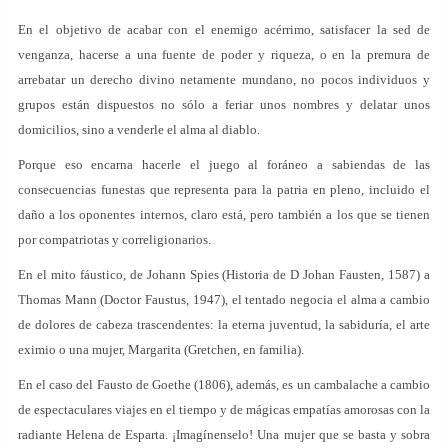
En el objetivo de acabar con el enemigo acérrimo, satisfacer la sed de
venganza, hacerse a una fuente de poder y riqueza, o en la premura de
arrebatar un derecho divino netamente mundano, no pocos individuos y
grupos están dispuestos no sólo a feriar unos nombres y delatar unos
domicilios, sino a venderle el alma al diablo.
Porque eso encarna hacerle el juego al foráneo a sabiendas de las
consecuencias funestas que representa para la patria en pleno, incluido el
daño a los oponentes internos, claro está, pero también a los que se tienen
por compatriotas y correligionarios.
En el mito fáustico, de Johann Spies (Historia de D Johan Fausten, 1587) a
Thomas Mann (Doctor Faustus, 1947), el tentado negocia el alma a cambio
de dolores de cabeza trascendentes: la eterna juventud, la sabiduría, el arte
eximio o una mujer, Margarita (Gretchen, en familia).
En el caso del Fausto de Goethe (1806), además, es un cambalache a cambio
de espectaculares viajes en el tiempo y de mágicas empatías amorosas con la
radiante Helena de Esparta. ¡Imagínenselo! Una mujer que se basta y sobra