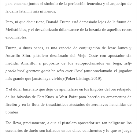
para encarnar juntos el símbolo de la perfección femenina y el arquetipo de
la dama fatal, ni más ni menos.
Pero, ni que decir tiene, Donald Trump está demasiado lejos de la finura de
Mefistófeles, y el desvalorizado dólar carece de la lozanía de aquellos cebos
encomiables.
Trump, a duras penas, es una especie de conjugación de Jesse James y
Amarillo Slim: pistolero desaforado del Viejo Oeste con apostador sin
medida. Amarillo, a propósito de los autoproclamados en boga,
self-
proclaimed greatest gambler who ever lived
(autoproclamado el jugador
más grande que jamás haya vivido) (Poker Listings, 2019).
Y el dólar hace rato que dejó de apuntalarse en los lingotes del oro rebajado
de las bóvedas de Fort Knox o West Point para hacerlo en armamentos de
ficción y en la flota de trasatlánticos atestados de aeronaves henchidas de
bombas.
Eso lleva, precisamente, a que el pistolero apostador sea tan peligroso: los
escenarios de duelo son hallados en los cinco continentes y lo que se juega