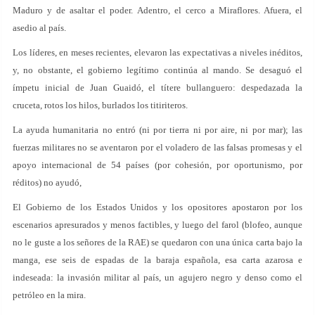
Maduro y de asaltar el poder. Adentro, el cerco a Miraflores. Afuera, el
asedio al país.
Los líderes, en meses recientes, elevaron las expectativas a niveles inéditos,
y, no obstante, el gobierno legítimo continúa al mando. Se desaguó el
ímpetu inicial de Juan Guaidó, el títere bullanguero: despedazada la
cruceta, rotos los hilos, burlados los titiriteros.
La ayuda humanitaria no entró (ni por tierra ni por aire, ni por mar); las
fuerzas militares no se aventaron por el voladero de las falsas promesas y el
apoyo internacional de 54 países (por cohesión, por oportunismo, por
réditos) no ayudó,
El Gobierno de los Estados Unidos y los opositores apostaron por los
escenarios apresurados y menos factibles, y luego del farol (blofeo, aunque
no le guste a los señores de la RAE) se quedaron con una única carta bajo la
manga, ese seis de espadas de la baraja española, esa carta azarosa e
indeseada: la invasión militar al país, un agujero negro y denso como el
petróleo en la mira.