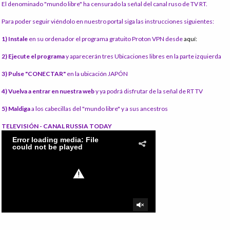
El denominado "mundo libre" ha censurado la señal del canal ruso de TV RT.
Para poder seguir viéndolo en nuestro portal siga las instrucciones siguientes:
1) Instale
en su ordenador el programa gratuito Proton VPN desde
aquí:
2) Ejecute el programa
y aparecerán tres Ubicaciones libres en la parte izquierda
3) Pulse "CONECTAR"
en la ubicación JAPÓN
4) Vuelva a entrar en nuestra web
y ya podrá disfrutar de la señal de RT TV
5) Maldiga
a los cabecillas del "mundo libre" y a sus ancestros
TELEVISIÓN - CANAL RUSSIA TODAY