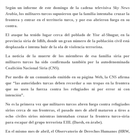
Según un informe de este domingo de la cadena televisiva
Sky News
Arabia
, los militares turcos supusieron que la familia intentaba cruzar la
frontera y entrar en el territorio turco, y por eso abrieron fuego en su
contra.
El ataque ha tenido lugar cerca del poblado de Yisr al-Shugur, en la
provincia siria de Idlib, donde un gran número de la población civil está
desplazada e intenta huir de la ola de violencia terrorista.
La noticia de la muerte de los miembros de esa familia siria por
militares turcos ha sido confirmada también por la autodenominada
Coalición Nacional Siria (CNS).
Por medio de un comunicado emitido en su página Web, la CNS afirma
que “las autoridades turcas deben recordar a sus tropas en la frontera
que no usen la fuerza contra los refugiados ni por error ni con
intención”.
No es la primera vez que militares turcos abren fuego contra refugiados
sirios cerca de sus fronteras, el pasado mes de abril mataron a tiros a
ocho civiles sirios mientras intentaban cruzar la frontera turco-siria
para escapar del grupo terrorista EIIL (Daesh, en árabe).
En el mismo mes de abril, el Observatorio de Derechos Humanos (HRW,