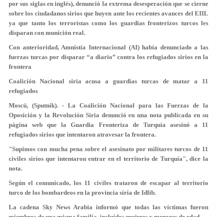
por sus siglas en inglés), denunció la extrema desesperación que se cierne
sobre los ciudadanos sirios que huyen ante los recientes avances del EIIL
ya que tanto los terroristas como los guardias fronterizos turcos les
disparan con munición real.
Con anterioridad, Amnistía Internacional (AI) había denunciado a las
fuerzas turcas por disparar “a diario” contra los refugiados sirios en la
frontera
Coalición Nacional siria acusa a guardias turcas de matar a 11
refugiados
Moscú, (Sputnik). - La Coalición Nacional para las Fuerzas de la
Oposición y la Revolución Siria denunció en una nota publicada en su
página web que la Guardia Fronteriza de Turquía asesinó a 11
refugiados sirios que intentaron atravesar la frontera.
"Supimos con mucha pena sobre el asesinato por militares turcos de 11
civiles sirios que intentaron entrar en el territorio de Turquía", dice la
nota.
Según el comunicado, los 11 civiles trataron de escapar al territorio
turco de los bombardeos en la provincia siria de Idlib.
La cadena Sky News Arabia informó que todas las víctimas fueron
miembros de una misma familia, incluidos mujeres y menores de edad.