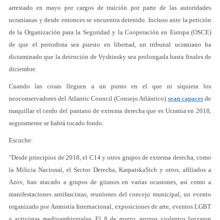
arrestado en mayo por cargos de traición por parte de las autoridades
ucranianas y desde entonces se encuentra detenido. Incluso ante la petición
de la Organización para la Seguridad y la Cooperación en Europa (OSCE)
de que el periodista sea puesto en libertad, un tribunal ucraniano ha
dictaminado que la detención de Vyshinsky sea prolongada hasta finales de
diciembre.
Cuando las cosas lleguen a un punto en el que ni siquiera los
neoconservadores del Atlantic Council (Consejo Atlántico)
sean capaces
de
maquillar el cerdo del pantano de extrema derecha que es Ucrania en 2018,
seguramente se habrá tocado fondo.
Escuche:
"Desde principios de 2018, el C14 y otros grupos de extrema derecha, como
la Milicia Nacional, el Sector Derecha, KarpatskaSich y otros, afiliados a
Azov, han atacado a grupos de gitanos en varias ocasiones, así como a
manifestaciones antifascistas, reuniones del concejo municipal, un evento
organizado por Amnistía Internacional, exposiciones de arte, eventos LGBT
y activistas medioambientales. El 8 de marzo, grupos violentos lanzaron