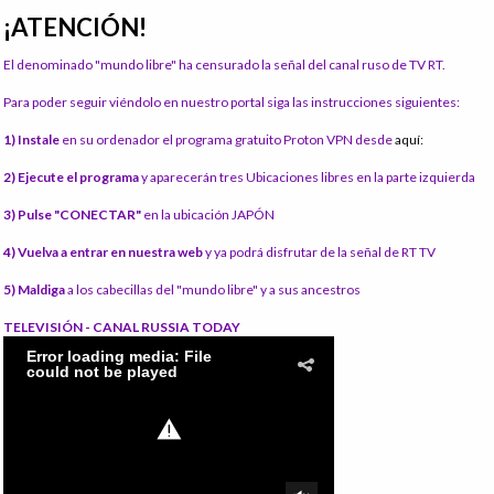
¡ATENCIÓN!
El denominado "mundo libre" ha censurado la señal del canal ruso de TV RT.
Para poder seguir viéndolo en nuestro portal siga las instrucciones siguientes:
1) Instale
en su ordenador el programa gratuito Proton VPN desde
aquí:
2) Ejecute el programa
y aparecerán tres Ubicaciones libres en la parte izquierda
3) Pulse "CONECTAR"
en la ubicación JAPÓN
4) Vuelva a entrar en nuestra web
y ya podrá disfrutar de la señal de RT TV
5) Maldiga
a los cabecillas del "mundo libre" y a sus ancestros
TELEVISIÓN - CANAL RUSSIA TODAY