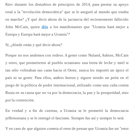
Kiev durante los disturbios de principios de 2014, para prestar su apoyo
total a la "revolución democrática" que se le aseguró al mundo que estaba
en marcha? ¿Y qué decir ahora de la jactancia del recientemente fallecido
John McCain, quien
dijo
a los manifestantes que "Ucrania hará mejor a
Europa y Europa hará mejor a Ucrania"?
Sí, ¿dónde están y qué decir ahora?
Porque no nos andemos con rodeos. A gente como Nuland, Ashton, McCain
y otros, que prometieron al pueblo ucraniano una tierra de leche y miel si
tan sólo volteaban sus caras hacia el Oeste, nunca les importó un ápice el
país ni su gente. Para ellos, ambos fueron y siguen siendo un peón en el
juego de la política de poder internacional, utilizado como una cuña contra
Rusia en su causa que no va por la democracia, la paz y la prosperidad, sino
por la contención.
En verdad y a fin de cuentas, a Ucrania se le prometió la democracia
jeffersoniana y se le entregó el fascismo. Siempre fue así y siempre lo será.
Y en caso de que alguien cometa el error de pensar que Ucrania fue un "error