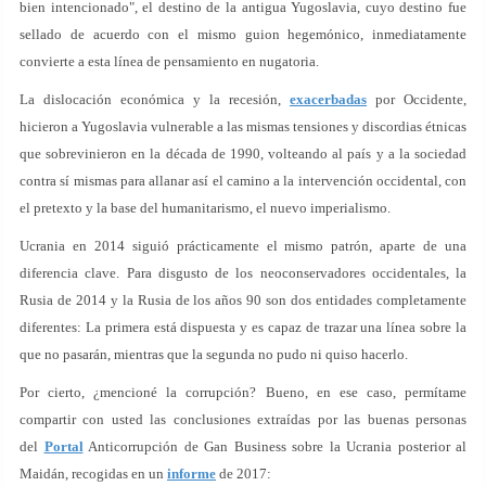
bien intencionado", el destino de la antigua Yugoslavia, cuyo destino fue
sellado de acuerdo con el mismo guion hegemónico, inmediatamente
convierte a esta línea de pensamiento en nugatoria.
La dislocación económica y la recesión,
exacerbadas
por Occidente,
hicieron a Yugoslavia vulnerable a las mismas tensiones y discordias étnicas
que sobrevinieron en la década de 1990, volteando al país y a la sociedad
contra sí mismas para allanar así el camino a la intervención occidental, con
el pretexto y la base del humanitarismo, el nuevo imperialismo.
Ucrania en 2014 siguió prácticamente el mismo patrón, aparte de una
diferencia clave. Para disgusto de los neoconservadores occidentales, la
Rusia de 2014 y la Rusia de los años 90 son dos entidades completamente
diferentes: La primera está dispuesta y es capaz de trazar una línea sobre la
que no pasarán, mientras que la segunda no pudo ni quiso hacerlo.
Por cierto, ¿mencioné la corrupción? Bueno, en ese caso, permítame
compartir con usted las conclusiones extraídas por las buenas personas
del
Portal
Anticorrupción de Gan Business sobre la Ucrania posterior al
Maidán, recogidas en un
informe
de 2017: