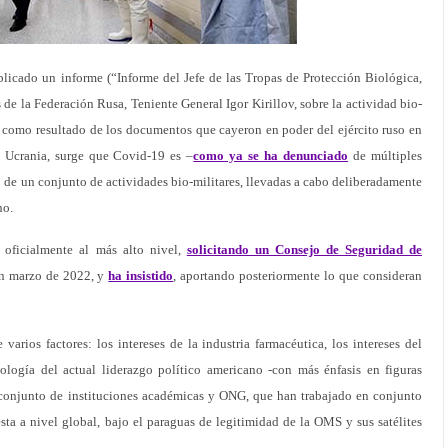
licado un informe (“Informe del Jefe de las Tropas de Protección Biológica,
de la Federación Rusa, Teniente General Igor Kirillov, sobre la actividad bio-
, como resultado de los documentos que cayeron en poder del ejército ruso en
n Ucrania, surge que Covid-19 es –
como ya se ha denunciado
de múltiples
o de un conjunto de actividades bio-militares, llevadas a cabo deliberadamente
no.
 oficialmente al más alto nivel,
solicitando un Consejo de Seguridad de
en marzo de 2022, y
ha insistido
, aportando posteriormente lo que consideran
varios factores: los intereses de la industria farmacéutica, los intereses del
ología del actual liderazgo político americano -con más énfasis en figuras
 conjunto de instituciones académicas y ONG, que han trabajado en conjunto
esta a nivel global, bajo el paraguas de legitimidad de la OMS y sus satélites