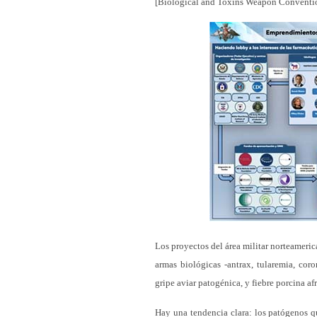
[Biological and Toxins Weapon Conventio
Los proyectos del área militar norteameric
armas biológicas -antrax, tularemia, cor
gripe aviar patogénica, y fiebre porcina af
Hay una tendencia clara: los patógenos q