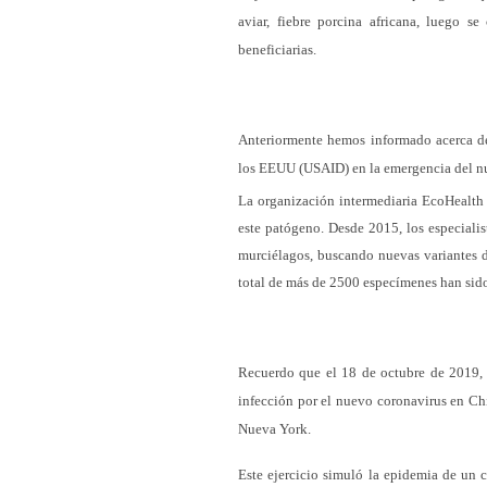
aviar, fiebre porcina africana, luego s
beneficiarias.
Anteriormente hemos informado acerca del
los EEUU (USAID) en la emergencia del n
La organización intermediaria EcoHealth 
este patógeno. Desde 2015, los especiali
murciélagos, buscando nuevas variantes 
total de más de 2500 especímenes han sido
Recuerdo que el 18 de octubre de 2019, d
infección por el nuevo coronavirus en Ch
Nueva York.
Este ejercicio simuló la epidemia de un