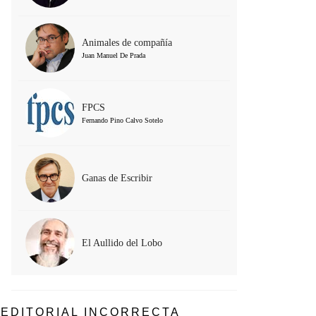
Animales de compañía
Juan Manuel De Prada
FPCS
Fernando Pino Calvo Sotelo
Ganas de Escribir
El Aullido del Lobo
EDITORIAL INCORRECTA