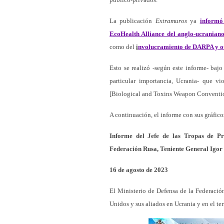
La publicación
Extramuros
ya
informó
EcoHealth Alliance del anglo-ucranian
como del
i
nvolucramiento de DARPA y otr
Esto se realizó -según este informe- bajo
particular importancia, Ucrania- que 
[Biological and Toxins Weapon Convent
A continuación, el informe con sus gráficos
Informe del Jefe de las Tropas de P
Federación Rusa, Teniente General Igor K
16 de agosto de 2023
El Ministerio de Defensa de la Federación
Unidos y sus aliados en Ucrania y en el terr