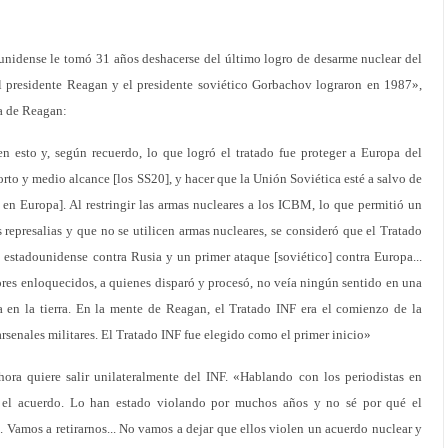
unidense le tomó 31 años deshacerse del último logro de desarme nuclear del
l presidente Reagan y el presidente soviético Gorbachov lograron en 1987»,
ía de Reagan:
 esto y, según recuerdo, lo que logró el tratado fue proteger a Europa del
orto y medio alcance [los SS20], y hacer que la Unión Soviética esté a salvo de
en Europa]. Al restringir las armas nucleares a los ICBM, lo que permitió un
 represalias y que no se utilicen armas nucleares, se consideró que el Tratado
 estadounidense contra Rusia y un primer ataque [soviético] contra Europa...
res enloquecidos, a quienes disparó y procesó, no veía ningún sentido en una
da en la tierra. En la mente de Reagan, el Tratado INF era el comienzo de la
arsenales militares. El Tratado INF fue elegido como el primer inicio»
ora quiere salir unilateralmente del INF. «Hablando con los periodistas en
 el acuerdo. Lo han estado violando por muchos años y no sé por qué el
. Vamos a retirarnos... No vamos a dejar que ellos violen un acuerdo nuclear y