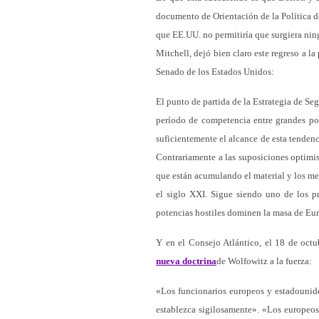
documento de Orientación de la Política de
que EE.UU. no permitiría que surgiera ni
Mitchell, dejó bien claro este regreso a l
Senado de los Estados Unidos:
El punto de partida de la Estrategia de S
período de competencia entre grandes pot
suficientemente el alcance de esta tenden
Contrariamente a las suposiciones optimis
que están acumulando el material y los me
el siglo XXI. Sigue siendo uno de los pr
potencias hostiles dominen la masa de Eur
Y en el Consejo Atlántico, el 18 de octu
nueva doctrina
de Wolfowitz a la fuerza:
«Los funcionarios europeos y estadounide
establezca sigilosamente». «Los europeo