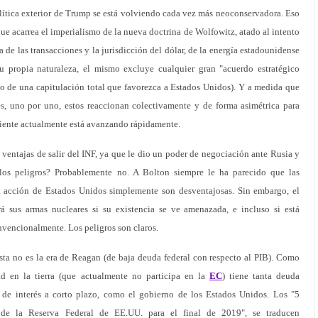
ítica exterior de Trump se está volviendo cada vez más neoconservadora. Eso
 que acarrea el imperialismo de la nueva doctrina de Wolfowitz, atado al intento
 de las transacciones y la jurisdicción del dólar, de la energía estadounidense
 propia naturaleza, el mismo excluye cualquier gran "acuerdo estratégico
o de una capitulación total que favorezca a Estados Unidos). Y a medida que
s, uno por uno, estos reaccionan colectivamente y de forma asimétrica para
rriente actualmente está avanzando rápidamente.
entajas de salir del INF, ya que le dio un poder de negociación ante Rusia y
 los peligros? Probablemente no. A Bolton siempre le ha parecido que las
la acción de Estados Unidos simplemente son desventajosas. Sin embargo, el
rá sus armas nucleares si su existencia se ve amenazada, e incluso si está
vencionalmente. Los peligros son claros.
sta no es la era de Reagan (de baja deuda federal con respecto al PIB). Como
ad en la tierra (que actualmente no participa en la
EC
) tiene tanta deuda
de interés a corto plazo, como el gobierno de los Estados Unidos. Los "5
 de la Reserva Federal de EE.UU. para el final de 2019", se traducen