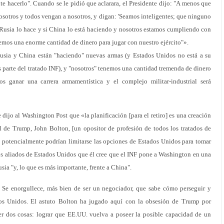
te hacerlo". Cuando se le pidió que aclarara, el Presidente dijo: "A menos que
sotros y todos vengan a nosotros, y digan: 'Seamos inteligentes; que ninguno
si Rusia lo hace y si China lo está haciendo y nosotros estamos cumpliendo con
nemos una enorme cantidad de dinero para jugar con nuestro ejército"».
Rusia y China están "haciendo" nuevas armas (y Estados Unidos no está a su
s parte del tratado INF), y "nosotros" tenemos una cantidad tremenda de dinero
s ganar una carrera armamentística y el complejo militar-industrial será
dijo al Washington Post que «la planificación [para el retiro] es una creación
al de Trump, John Bolton, [un opositor de profesión de todos los tratados de
e potencialmente podrían limitarse las opciones de Estados Unidos para tomar
los aliados de Estados Unidos que él cree que el INF pone a Washington en una
sia "y, lo que es más importante, frente a China".
. Se enorgullece, más bien de ser un negociador, que sabe cómo perseguir y
dos Unidos. El astuto Bolton ha jugado aquí con la obsesión de Trump por
er dos cosas: lograr que EE.UU. vuelva a poseer la posible capacidad de un