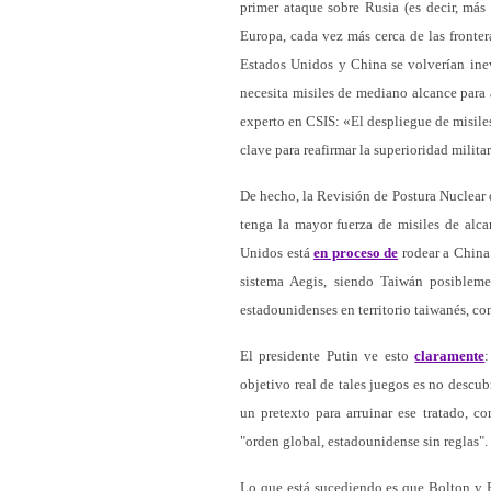
primer ataque sobre Rusia (es decir, más 
Europa, cada vez más cerca de las fronter
Estados Unidos y China se volverían ine
necesita misiles de mediano alcance para 
experto en CSIS: «El despliegue de misile
clave para reafirmar la superioridad milita
De hecho, la Revisión de Postura Nuclear
tenga la mayor fuerza de misiles de alc
Unidos está
en proceso de
rodear a China 
sistema Aegis, siendo Taiwán posiblem
estadounidenses en territorio taiwanés, 
El presidente Putin ve esto
claramente
objetivo real de tales juegos es no descub
un pretexto para arruinar ese tratado, c
"orden global, estadounidense sin reglas".
Lo que está sucediendo es que Bolton y 