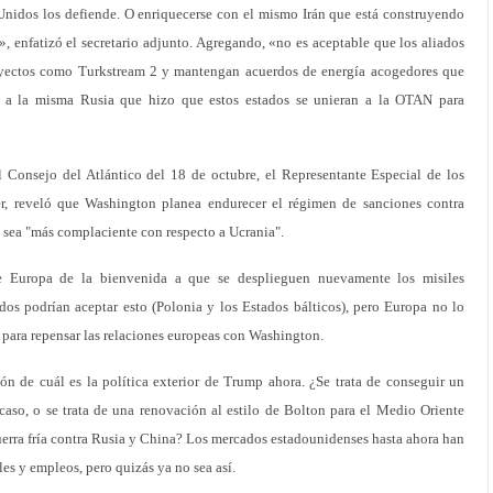
Unidos los defiende. O enriquecerse con el mismo Irán que está construyendo
, enfatizó el secretario adjunto. Agregando, «no es aceptable que los aliados
yectos como Turkstream 2 y mantengan acuerdos de energía acogedores que
e a la misma Rusia que hizo que estos estados se unieran a la OTAN para
 Consejo del Atlántico del 18 de octubre, el Representante Especial de los
r, reveló que Washington planea endurecer el régimen de sanciones contra
 sea "más complaciente con respecto a Ucrania".
e Europa de la bienvenida a que se desplieguen nuevamente los misiles
os podrían aceptar esto (Polonia y los Estados bálticos), pero Europa no lo
 para repensar las relaciones europeas con Washington.
ón de cuál es la política exterior de Trump ahora. ¿Se trata de conseguir un
caso, o se trata de una renovación al estilo de Bolton para el Medio Oriente
uerra fría contra Rusia y China? Los mercados estadounidenses hasta ahora han
es y empleos, pero quizás ya no sea así.