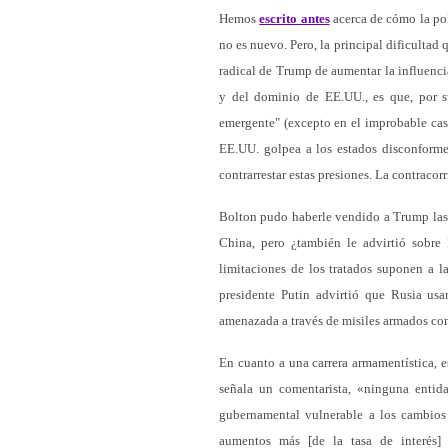
Hemos
escrito antes
acerca de cómo la pol
no es nuevo. Pero, la principal dificultad
radical de Trump de aumentar la influencia
y del dominio de EE.UU., es que, por su
emergente" (excepto en el improbable cas
EE.UU. golpea a los estados disconforme
contrarrestar estas presiones. La contraco
Bolton pudo haberle vendido a Trump las v
China, pero ¿también le advirtió sobre
limitaciones de los tratados suponen a 
presidente Putin advirtió que Rusia usa
amenazada a través de misiles armados con
En cuanto a una carrera armamentística, e
señala un comentarista, «ninguna entid
gubernamental vulnerable a los cambios 
aumentos más [de la tasa de interés]