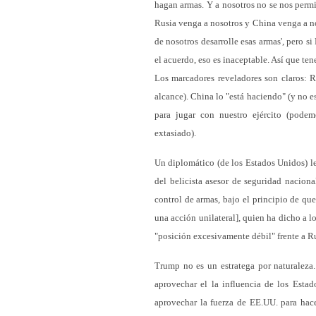
hagan armas. Y a nosotros no se nos permi
Rusia venga a nosotros y China venga a no
de nosotros desarrolle esas armas', pero 
el acuerdo, eso es inaceptable. Así que te
Los marcadores reveladores son claros: 
alcance). China lo "está haciendo" (y no e
para jugar con nuestro ejército (podemo
extasiado).
Un diplomático (de los Estados Unidos) le 
del belicista asesor de seguridad nacion
control de armas, bajo el principio de qu
una acción unilateral], quien ha dicho a 
"posición excesivamente débil" frente a Ru
Trump no es un estratega por naturaleza
aprovechar el la influencia de los Esta
aprovechar la fuerza de EE.UU. para hac