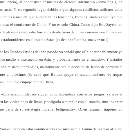
influencia), al poder instalar misiles de alcance intermedio (como Aegis) en
as rusas. Y, en segundo lugar, debido a que algunos conflictos militares entre
vitables a medida que aumentan las tensiones, Estados Unidos concluye que
atacar el continente de China. Y no es solo China. Como dijo Eric Sayers, un
s de alcance intermedio lanzados desde tierra de forma convencional puede ser
r estadounidense en el este de Asia» (es decir, influencia, una vez más).
 de los Estados Unidos del año pasado ya señaló que «China probablemente ya
ance medio e intermedio en Asia, y probablemente en el mundo». Y Estados
con misiles intermedios, inicialmente con la decisión de Japón de comprar el
ente el próximo. (Se sabe que Bolton apoya el estacionamiento de tropas
como un nuevo empuje contra China).
: «Los estadounidenses siguen complaciéndose con estos juegos, ya que el
rir las violaciones de Rusia y obligarla a cumplir con el tratado, sino inventar
omo parte de su estrategia imperial beligerante». O, en resumen, imponer un
Pompeo parecen estar conduciendo con precisión a Trump de regreso al viejo