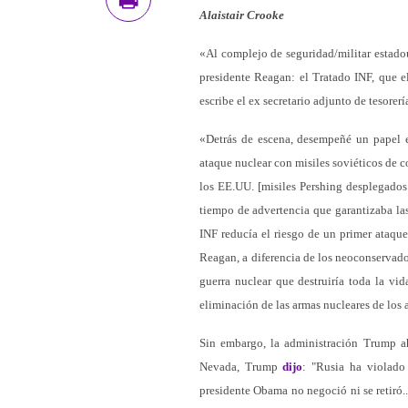
Alaistair Crooke
«Al complejo de seguridad/militar estado
presidente Reagan: el Tratado INF, que e
escribe el ex secretario adjunto de tesorer
«Detrás de escena, desempeñé un papel en
ataque nuclear con misiles soviéticos de c
los EE.UU. [misiles Pershing desplegados 
tiempo de advertencia que garantizaba las
INF reducía el riesgo de un primer ataque
Reagan, a diferencia de los neoconservado
guerra nuclear que destruiría toda la vi
eliminación de las armas nucleares de los 
Sin embargo, la administración Trump ah
Nevada, Trump
dijo
: "Rusia ha violado
presidente Obama no negoció ni se retiró..