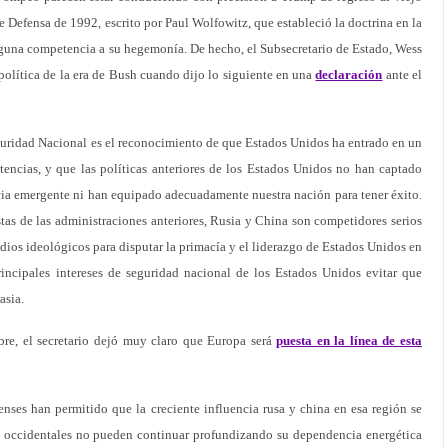
 Defensa de 1992, escrito por Paul Wolfowitz, que estableció la doctrina en la
nguna competencia a su hegemonía. De hecho, el Subsecretario de Estado, Wess
a política de la era de Bush cuando dijo lo siguiente en una
declaración
ante el
eguridad Nacional es el reconocimiento de que Estados Unidos ha entrado en un
encias, y que las políticas anteriores de los Estados Unidos no han captado
cia emergente ni han equipado adecuadamente nuestra nación para tener éxito.
tas de las administraciones anteriores, Rusia y China son competidores serios
dios ideológicos para disputar la primacía y el liderazgo de Estados Unidos en
incipales intereses de seguridad nacional de los Estados Unidos evitar que
asia.
bre, el secretario dejó muy claro que Europa será
puesta en la línea de esta
nses han permitido que la creciente influencia rusa y china en esa región se
s occidentales no pueden continuar profundizando su dependencia energética