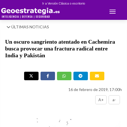
Ir a Versión Clásica o escritorio
Toggle 
ÚLTIMAS NOTICIAS
Un oscuro sangriento atentado en Cachemira
busca provocar una fractura radical entre
India y Pakistán
16 de febrero de 2019, 17:00h
A+
a-