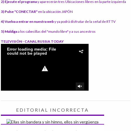
2) Ejecute el programa
y aparecerán tres Ubicaciones libres en la parte izquierda
3) Pulse "CONECTAR"
en la ubicación JAPÓN
4) Vuelva a entrar en nuestra web
y ya podrá disfrutar de la señal de RT TV
5) Maldiga
a los cabecillas del "mundo libre" y a sus ancestros
TELEVISIÓN - CANAL RUSSIA TODAY
EDITORIAL INCORRECTA