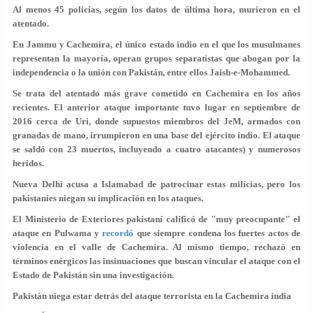
Al menos 45 policías, según los datos de última hora, murieron en el
atentado.
En Jammu y Cachemira, el único estado indio en el que los musulmanes
representan la mayoría, operan grupos separatistas que abogan por la
independencia o la unión con Pakistán, entre ellos Jaish-e-Mohammed.
Se trata del atentado más grave cometido en Cachemira en los años
recientes. El anterior ataque importante tuvo lugar en septiembre de
2016 cerca de Uri, donde supuestos miembros del JeM, armados con
granadas de mano, irrumpieron en una base del ejército indio. El ataque
se saldó con 23 muertos, incluyendo a cuatro atacantes) y numerosos
heridos.
Nueva Delhi acusa a Islamabad de patrocinar estas milicias, pero los
pakistaníes niegan su implicación en los ataques.
El Ministerio de Exteriores pakistaní calificó de "muy preocupante" el
ataque en Pulwama y
recordó
que siempre condena los fuertes actos de
violencia en el valle de Cachemira. Al mismo tiempo, rechazó en
términos enérgicos las insinuaciones que buscan vincular el ataque con el
Estado de Pakistán sin una investigación.
Pakistán niega estar detrás del ataque terrorista en la Cachemira india