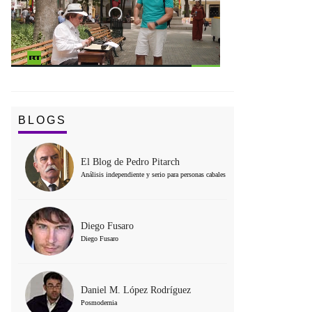
BLOGS
El Blog de Pedro Pitarch
Análisis independiente y serio para personas cabales
Diego Fusaro
Diego Fusaro
Daniel M. López Rodríguez
Posmodernia