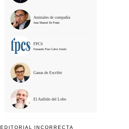
Animales de compañía
Juan Manuel De Prada
FPCS
Fernando Pino Calvo Sotelo
Ganas de Escribir
El Aullido del Lobo
EDITORIAL INCORRECTA