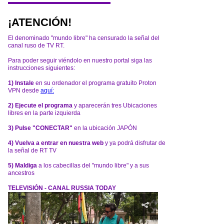
¡ATENCIÓN!
El denominado "mundo libre" ha censurado la señal del
canal ruso de TV RT.
Para poder seguir viéndolo en nuestro portal siga las
instrucciones siguientes:
1) Instale
en su ordenador el programa gratuito Proton
VPN desde
aquí:
2) Ejecute el programa
y aparecerán tres Ubicaciones
libres en la parte izquierda
3) Pulse "CONECTAR"
en la ubicación JAPÓN
4) Vuelva a entrar en nuestra web
y ya podrá disfrutar de
la señal de RT TV
5) Maldiga
a los cabecillas del "mundo libre" y a sus
ancestros
TELEVISIÓN - CANAL RUSSIA TODAY