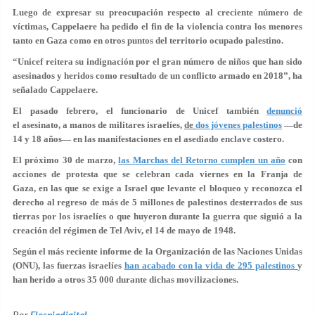
Luego de expresar su preocupación respecto al creciente número de
víctimas, Cappelaere ha pedido el fin de la violencia contra los menores
tanto en Gaza como en otros puntos del territorio ocupado palestino.
“Unicef reitera su indignación por el gran número de niños que han sido
asesinados y heridos como resultado de un conflicto armado en 2018”, ha
señalado Cappelaere.
El pasado febrero, el funcionario de Unicef también
denunció
el asesinato, a manos de militares israelíes,
de
dos jóvenes palestinos
—de
14 y 18 años— en las manifestaciones en el asediado enclave costero.
El próximo 30 de marzo,
las Marchas del Retorno cumplen un año
con
acciones de protesta que se celebran cada viernes en la Franja de
Gaza, en las que se exige a Israel que levante el bloqueo y reconozca el
derecho al regreso de más de 5 millones de palestinos desterrados de sus
tierras por los israelíes o que huyeron durante la guerra que siguió a la
creación del régimen de Tel Aviv, el 14 de mayo de 1948.
Según el más reciente informe de la Organización de las Naciones Unidas
(ONU), las fuerzas israelíes
han acabado con la vida de 295 palestinos
y
han herido a otros 35 000 durante dichas movilizaciones.
Por
Elespiadigital