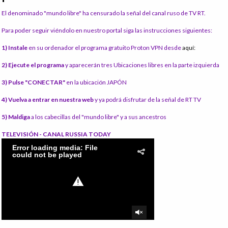
El denominado "mundo libre" ha censurado la señal del canal ruso de TV RT.
Para poder seguir viéndolo en nuestro portal siga las instrucciones siguientes:
1) Instale
en su ordenador el programa gratuito Proton VPN desde
aquí:
2) Ejecute el programa
y aparecerán tres Ubicaciones libres en la parte izquierda
3) Pulse "CONECTAR"
en la ubicación JAPÓN
4) Vuelva a entrar en nuestra web
y ya podrá disfrutar de la señal de RT TV
5) Maldiga
a los cabecillas del "mundo libre" y a sus ancestros
TELEVISIÓN - CANAL RUSSIA TODAY