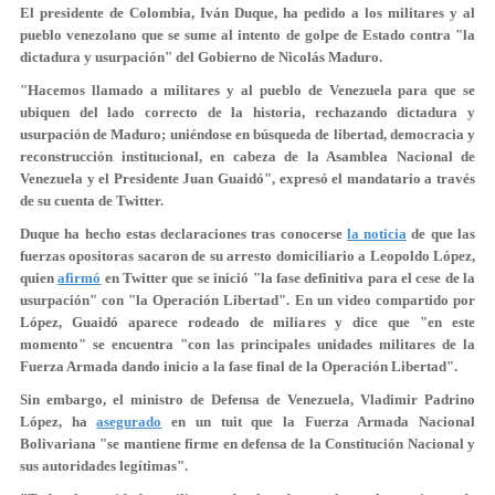
El presidente de Colombia, Iván Duque, ha pedido a los militares y al
pueblo venezolano que se sume al intento de golpe de Estado contra "la
dictadura y usurpación" del Gobierno de Nicolás Maduro.
"Hacemos llamado a militares y al pueblo de Venezuela para que se
ubiquen del lado correcto de la historia, rechazando dictadura y
usurpación de Maduro; uniéndose en búsqueda de libertad, democracia y
reconstrucción institucional, en cabeza de la Asamblea Nacional de
Venezuela y el Presidente Juan Guaidó", expresó el mandatario a través
de su cuenta de Twitter.
Duque ha hecho estas declaraciones tras conocerse
la noticia
de que las
fuerzas opositoras sacaron de su arresto domiciliario a Leopoldo López,
quien
afirmó
en Twitter que se inició "la fase definitiva para el cese de la
usurpación" con
"la Operación Libertad".
En un video compartido por
López, Guaidó aparece rodeado de miliares y dice que "en este
momento" se encuentra "con las principales unidades militares de la
Fuerza Armada dando inicio a la fase final de la Operación Libertad".
Sin embargo, el ministro de Defensa de Venezuela, Vladimir Padrino
López, ha
asegurado
en un tuit que la Fuerza Armada Nacional
Bolivariana "se mantiene
firme en defensa de la Constitución Nacional
y
sus autoridades legítimas".