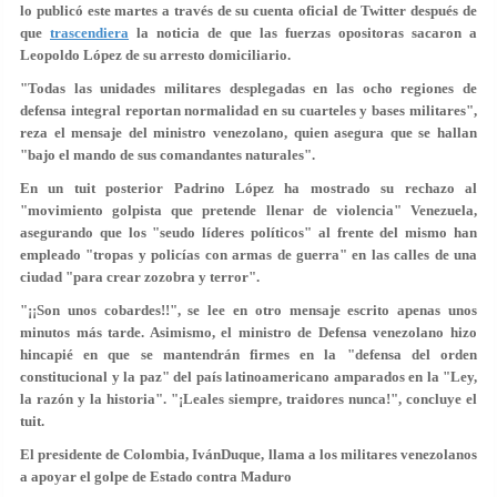
lo publicó este martes a través de su cuenta oficial de Twitter después de
que
trascendiera
la noticia de que las fuerzas opositoras sacaron a
Leopoldo López de su arresto domiciliario.
"Todas las unidades militares desplegadas en las ocho regiones de
defensa integral reportan normalidad en su cuarteles y bases militares",
reza el mensaje del ministro venezolano, quien asegura que se hallan
"bajo el mando de sus comandantes naturales".
En un tuit posterior Padrino López ha mostrado su rechazo al
"movimiento golpista que pretende llenar de violencia" Venezuela,
asegurando que los "seudo líderes políticos" al frente del mismo han
empleado "tropas y policías con armas de guerra" en las calles de una
ciudad "para crear zozobra y terror".
"¡¡Son unos cobardes!!", se lee en otro mensaje escrito apenas unos
minutos más tarde. Asimismo, el ministro de Defensa venezolano hizo
hincapié en que se mantendrán firmes en la "defensa del orden
constitucional y la paz" del país latinoamericano amparados en la "Ley,
la razón y la historia". "¡Leales siempre, traidores nunca!", concluye el
tuit.
El presidente de Colombia, IvánDuque, llama a los militares venezolanos
a apoyar el golpe de Estado contra Maduro