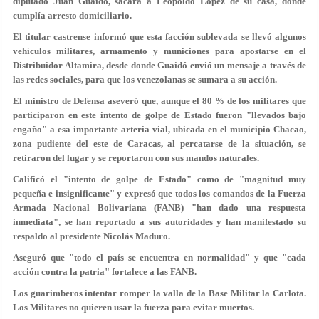
diputado Juan Guaidó, sacara a Leopoldo López de su casa, donde
cumplía arresto domiciliario.
El titular castrense informó que esta facción sublevada se llevó algunos
vehículos militares, armamento y municiones para apostarse en el
Distribuidor Altamira, desde donde Guaidó envió un mensaje a través de
las redes sociales, para que los venezolanas se sumara a su acción.
El ministro de Defensa aseveró que, aunque el 80 % de los militares que
participaron en este intento de golpe de Estado fueron "llevados bajo
engaño" a esa importante arteria vial, ubicada en el municipio Chacao,
zona pudiente del este de Caracas, al percatarse de la situación, se
retiraron del lugar y se reportaron con sus mandos naturales.
Calificó el "intento de golpe de Estado" como de
"magnitud muy
pequeña e insignificante"
y expresó que todos los comandos de la Fuerza
Armada Nacional Bolivariana (FANB) "han dado una respuesta
inmediata", se han reportado a sus autoridades y han manifestado su
respaldo al presidente Nicolás Maduro.
Aseguró que "todo el país se encuentra en normalidad" y que "cada
acción contra la patria" fortalece a las FANB.
Los guarimberos intentar romper la valla de la Base Militar la Carlota.
Los Militares no quieren usar la fuerza para evitar muertos.