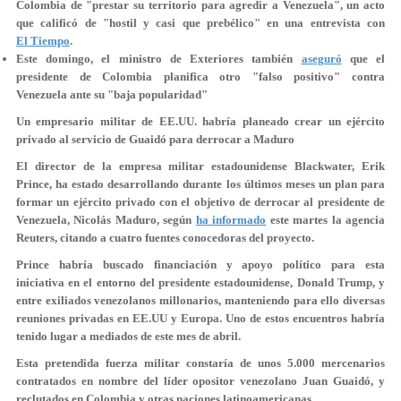
Colombia de
"prestar su territorio para agredir a Venezuela"
, un acto
que calificó de "hostil y casi que prebélico" en una entrevista con
El Tiempo
.
Este domingo, el ministro de Exteriores también
aseguró
que el
presidente de Colombia planifica otro "falso positivo" contra
Venezuela ante su "baja popularidad"
Un empresario militar de EE.UU. habría planeado crear un ejército
privado al servicio de Guaidó para derrocar a Maduro
El director de la empresa militar estadounidense Blackwater,
Erik
Prince
, ha estado desarrollando durante los últimos meses un plan para
formar
un ejército privado
con el objetivo de
derrocar al presidente de
Venezuela, Nicolás Maduro
, según
ha informado
este martes la agencia
Reuters, citando a cuatro fuentes conocedoras del proyecto.
Prince habría buscado
financiación y apoyo político
para esta
iniciativa en el entorno del presidente estadounidense,
Donald Trump
, y
entre
exiliados venezolanos millonarios
, manteniendo para ello diversas
reuniones privadas en EE.UU y Europa. Uno de estos encuentros habría
tenido lugar a mediados de este mes de abril.
Esta pretendida fuerza militar constaría de unos
5.000 mercenarios
contratados en nombre del líder opositor venezolano Juan Guaidó, y
reclutados en Colombia y otras naciones latinoamericanas.