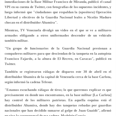
inmediaciones de la Base Militar Francisco de Miranda, publicó el canal
VPI en su cuenta de Twitter, con fotografías de los supuestos incidentes, y
luego informó que "ciudadanos que respaldan la (opositora) Operación
Libertad y efectivos de la Guardia Nacional leales a Nicolás Maduro
chocan en el distribuidor Altamira".
Mientras, TV Venezuela divulgó un video en el que se ve a militares
armados obligando a otros uniformados descender de un vehículo
también militar.
"Un grupo de funcionarios de la Guardia Nacional presionan a
compañeros militares para que desciendan de la tanqueta en la autopista
Francisco Fajardo, a la altura de El Recreo, en Caracas", publicó en
Twitter.
También se registraron ráfagas de disparos este 30 de abril en el
distribuidor Altamira de la capital de Venezuela cerca de la base Carlota,
según informó la cadena Telesur.
"Estamos escuchando ráfagas de tiros; lo que queremos explicar es que
precisamente en donde nos encontramos, en la base militar [La Carlota]
hay control de los militares patriotas. En aquella esquina está el
distribuidor Altamira, donde hay dos tanquetas robadas por guardias
nacionales que han decidido sumarse al golpe de Juan Guaidó", afirmó
en vivo la corresponsal de esa cadena, Madelein García.