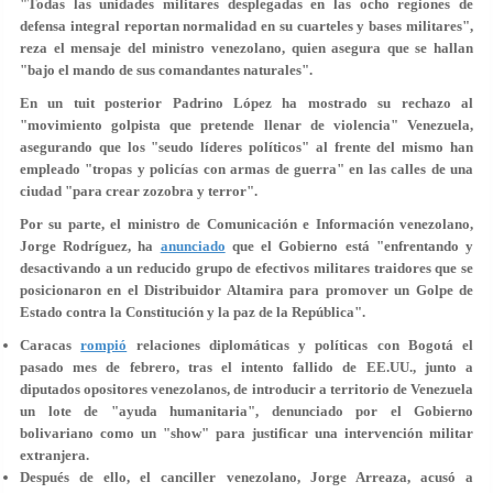
"Todas las unidades militares desplegadas en las ocho regiones de
defensa integral reportan normalidad en su cuarteles y bases militares",
reza el mensaje del ministro venezolano, quien asegura que se hallan
"bajo el mando de sus comandantes naturales".
En un tuit posterior Padrino López ha mostrado su rechazo al
"movimiento golpista que pretende llenar de violencia" Venezuela,
asegurando que los "seudo líderes políticos" al frente del mismo han
empleado "tropas y policías con armas de guerra" en las calles de una
ciudad "para crear zozobra y terror".
Por su parte, el ministro de Comunicación e Información venezolano,
Jorge Rodríguez, ha
anunciado
que el Gobierno está "enfrentando y
desactivando a un reducido grupo de efectivos militares traidores
que se
posicionaron en el Distribuidor Altamira para promover un Golpe de
Estado contra la Constitución y la paz de la República".
Caracas
rompió
relaciones diplomáticas y políticas con Bogotá el
pasado mes de febrero, tras el intento fallido de EE.UU., junto a
diputados opositores venezolanos, de introducir a territorio de Venezuela
un lote de "ayuda humanitaria", denunciado por el Gobierno
bolivariano como un "show" para justificar una intervención militar
extranjera.
Después de ello, el canciller venezolano, Jorge Arreaza, acusó a