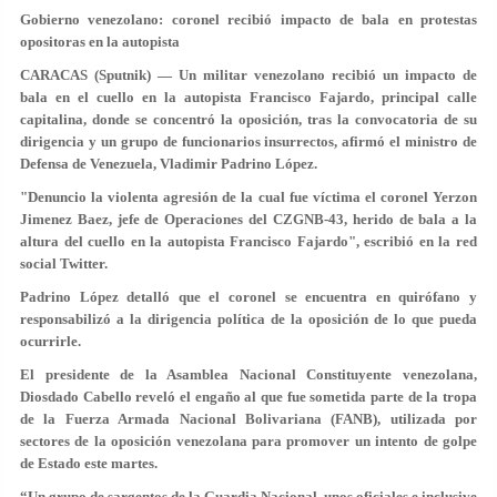
Gobierno venezolano: coronel recibió impacto de bala en protestas
opositoras en la autopista
CARACAS (Sputnik) — Un militar venezolano recibió un impacto de
bala en el cuello en la autopista Francisco Fajardo, principal calle
capitalina, donde se concentró la oposición, tras la convocatoria de su
dirigencia y un grupo de funcionarios insurrectos, afirmó el ministro de
Defensa de Venezuela, Vladimir Padrino López.
"Denuncio la violenta agresión de la cual fue víctima el coronel Yerzon
Jimenez Baez, jefe de Operaciones del CZGNB-43, herido de bala a la
altura del cuello en la autopista Francisco Fajardo", escribió en la red
social Twitter.
Padrino López detalló que el coronel se encuentra en quirófano y
responsabilizó a la dirigencia política de la oposición de lo que pueda
ocurrirle.
El presidente de la Asamblea Nacional Constituyente venezolana,
Diosdado Cabello
reveló el engaño al que fue sometida parte de la tropa
de la Fuerza Armada Nacional Bolivariana (
FANB
), utilizada por
sectores de la
oposición venezolana
para promover un intento de
golpe
de Estado
este martes.
“Un grupo de sargentos de la Guardia Nacional, unos oficiales e inclusive