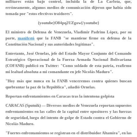
militares están bajo control, incluida la de La Carlota, que,
erróneamente, algunos medios de comunicación dijeron que había sido
tomada por "estos efectivos traidores".
{youtube}O84pq2UZgow{/youtube}
El ministro de Defensa de Venezuela, Vladimir Padrino López, por su
parte,
manifestó
que la FANB "se mantiene firme en defensa de la
Constitución Nacional y sus autoridades legítimas".
Entretanto, José Ornelas, jefe del Estado Mayor Conjunto del Comando
Estratégico Operacional de la Fuerza Armada Nacional Bolivariana
(COFANB) publicó en Twitter: "Como soldado de esta patria, reafirmo
mi lealtad absoluta a mi comandante en jefe Nicolás Maduro".
"Hoy más que nunca en la FANB venceremos contra quienes buscan
quebrantar la paz de la República", añadió Ornelas.
Reportan enfrentamientos en Caracas tras la intentona golpista
CARACAS (Sputnik) — Diversos medios de Venezuela reportan supuestos
enfrentamientos en las calles de la capital entre opositores y las fuerzas
de seguridad, luego del intento de golpe de Estado contra el Gobierno de
Nicolás Maduro.
"Fuertes enfrentamientos se registran en el distribuidor Altamira", en las