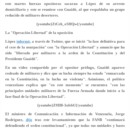
este martes fuerzas opositoras sacaran a López de su arresto
domiciliario y este se reuniese con Guaidó, al que respaldaba un grupo
reducido de militares desertores.
{youtube}ZtCeh_oSHQw{/youtube}
La "Operación Libertad" de la oposición
López
informó
, a través de Twitter, que se inició "la fase definitiva para
el cese de la usurpación" con "la Operación Libertad" y anunció que ha
sido "liberado por militares a la orden de la Constitución y del
Presidente Guaidó".
En un video compartido por el opositor prófugo, Guaidó aparece
rodeado de militares y dice que su lucha siempre ha estado "enmarcada
en la Constitución, en la lucha no violenta". Asimismo, el político
venezolano explica que "en este momento" se encuentra "con las
principales unidades militares de la Fuerza Armada dando inicio a la
fase final de la Operación Libertad".
{youtube}Z9DB-3ofebU{/youtube}
El ministro de Comunicación e Información de Venezuela, Jorge
Rodríguez,
dijo
tras este levantamiento que la FANB "continuará
defendiendo el orden constitucional", ya que todas sus unidades y bases