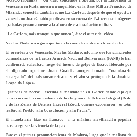
MOSCÚ (Sputnik) — Un vídeo concedido a Sputnik por la Embajada de
Venezuela en Rusia muestra tranquilidad en la Base Militar Francisco de
Miranda, conocida también como La Carlota, después de que el opositor
venezolano Juan Guaidó publicase en su cuenta de Twitter unas imágenes
grabadas presuntamente a la altura de esa instalación militar.
"La Carlota, más tranquila que nunca", dice el autor del vídeo.
Nicolás Maduro asegura que todos los mandos militares le son leales
El presidente de Venezuela, Nicolás Maduro, informó que los principales
comandantes de la Fuerza Armada Nacional Bolivariana (FANB) le han
confirmado su lealtad, luego del intento de golpe de Estado liderado por
el diputado opositor Juan Guaidó, autoproclamado "mandatario
encargado" del país suramericano, y el ahora prófugo de la Justicia,
Leopoldo López.
"¡Nervios de Acero!"
, escribió el mandatario en Twitter, donde dijo que
conversó con los comandantes de las Regiones de Defensa Integral (Redi)
y de las Zonas de Defensa Integral (Zodi), quienes expresaron "su total
lealtad al Pueblo, a la Constitución y a la Patria".
El mandatario hizo un llamado
"a la máxima movilización popular
para asegurar la victoria de la paz"
.
Este es el primer pronunciamiento de Maduro, luego que la mañana de