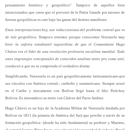
pensamiento histórico y geopolítico". Tampoco de aquellos bien
intencionados que creen que el porvenir de la Patria Grande por razones de
fuerzas geopolíticas es caer bajo las garras del destino manifiesto.
Estas interpretaciones hoy, son reduccionistas del problema central que es
de raíz geopolítica. Tampoco tenemos -porque conocemos Venezuela muy
bien- la euforia estudiantil izquierdista de que el Comandante Hugo
Chávez era el líder de una revolución proletaria socialista mundial. Todo
estos engranajes conceptuales de conocidos analista tanto pro como anti,
conducen a que no se comprenda el verdadero drama.
Simplificando, Venezuela es un país geopolíticamente latinoamericano-por
sus vínculos con América central-, caribeño y suramericano. Siempre actuó
en el Caribe y únicamente con Bolívar llegó hasta el Alto Perú-hoy
Bolivia-.Es sintomático su retiro con Chávez del Pacto Andino.
Hugo Chávez es un hijo de la Academia Militar de Venezuela fundada por
Bolívar en 1811 (la primera de América del Sur) que percibe a través de su
formación geopolítica- (donde ha sido fundamental su profesor y Maestro,
el general Jacinto Pérez Arcay, que aún vive) la necesidad de ir hacia Brasil