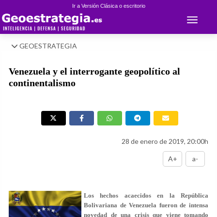
Ir a Versión Clásica o escritorio
Toggle 
GEOESTRATEGIA
Venezuela y el interrogante geopolítico al
continentalismo
28 de enero de 2019, 20:00h
A+
a-
Los hechos acaecidos en la República
Bolivariana de Venezuela fueron de intensa
novedad de una crisis que viene tomando