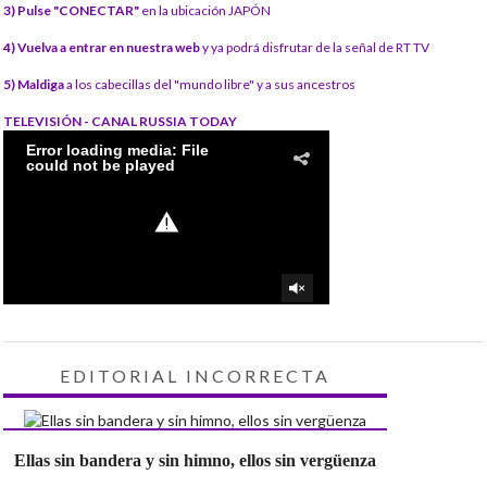
3) Pulse "CONECTAR"
en la ubicación JAPÓN
4) Vuelva a entrar en nuestra web
y ya podrá disfrutar de la señal de RT TV
5) Maldiga
a los cabecillas del "mundo libre" y a sus ancestros
TELEVISIÓN - CANAL RUSSIA TODAY
EDITORIAL INCORRECTA
Ellas sin bandera y sin himno, ellos sin vergüenza