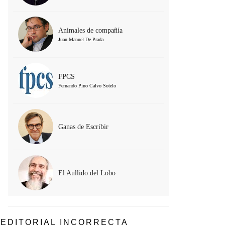
Animales de compañía
Juan Manuel De Prada
FPCS
Fernando Pino Calvo Sotelo
Ganas de Escribir
El Aullido del Lobo
EDITORIAL INCORRECTA