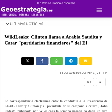
Ir a Versión Clásica o escritorio
Toggle 
ÚLTIMAS NOTICIAS
WikiLeaks: Clinton llama a Arabia Saudita y
Catar "partidarios financieros" del EI
11 de octubre de 2016, 21:00h
A+
a-
La correspondencia electrónica entre la candidata a la Presidencia de
EE.UU. Hillary Clinton y el presidente de su campaña electoral, John
Podesta, publicada por WikiLeaks la semana pasada ha dado un giro