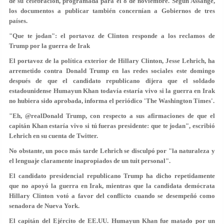
de su celebración, programada para el 8 de noviembre. Según Assange,
los documentos a publicar también concernían a Gobiernos de tres
países.
"Que te jodan": el portavoz de Clinton responde a los reclamos de
Trump por la guerra de Irak
El portavoz de la política exterior de Hillary Clinton, Jesse Lehrich, ha
arremetido contra Donald Trump en las redes sociales este domingo
después de que el candidato republicano dijera que el soldado
estadounidense Humayun Khan todavía estaría vivo si la guerra en Irak
no hubiera sido aprobada, informa el periódico 'The Washington Times'.
"Eh, @realDonald Trump, con respecto a sus afirmaciones de que el
capitán Khan estaría vivo si tú fueras presidente: que te jodan", escribió
Lehrich en su cuenta de Twitter.
No obstante, un poco más tarde Lehrich se disculpó por "la naturaleza y
el lenguaje claramente inapropiados de un tuit personal".
El candidato presidencial republicano Trump ha dicho repetidamente
que no apoyó la guerra en Irak, mientras que la candidata demócrata
Hillary Clinton votó a favor del conflicto cuando se desempeñó como
senadora de Nueva York.
El capitán del Ejército de EE.UU. Humayun Khan fue matado por un