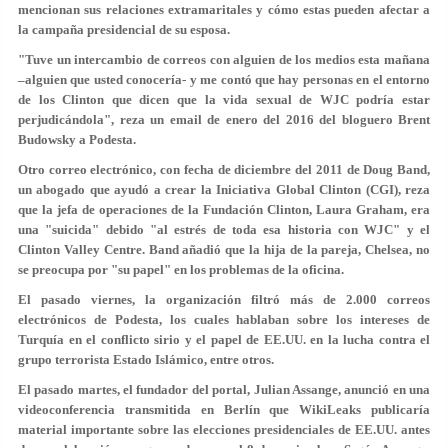
mencionan sus relaciones extramaritales y cómo estas pueden afectar a
la campaña presidencial de su esposa.
"Tuve un intercambio de correos con alguien de los medios esta mañana
–alguien que usted conocería- y me contó que hay personas en el entorno
de los Clinton que dicen que la vida sexual de WJC podría estar
perjudicándola", reza un email de enero del 2016 del bloguero Brent
Budowsky a Podesta.
Otro correo electrónico, con fecha de diciembre del 2011 de Doug Band,
un abogado que ayudó a crear la Iniciativa Global Clinton (CGI), reza
que la jefa de operaciones de la Fundación Clinton, Laura Graham, era
una "suicida" debido "al estrés de toda esa historia con WJC" y el
Clinton Valley Centre. Band añadió que la hija de la pareja, Chelsea, no
se preocupa por "su papel" en los problemas de la oficina.
El pasado viernes, la organización filtró más de 2.000 correos
electrónicos de Podesta, los cuales hablaban sobre los intereses de
Turquía en el conflicto sirio y el papel de EE.UU. en la lucha contra el
grupo terrorista Estado Islámico, entre otros.
El pasado martes, el fundador del portal, Julian Assange, anunció en una
videoconferencia transmitida en Berlín que WikiLeaks publicaría
material importante sobre las elecciones presidenciales de EE.UU. antes