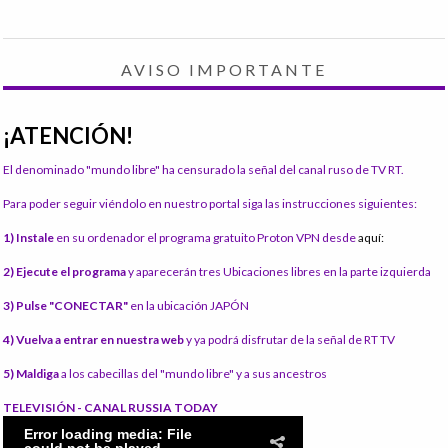
AVISO IMPORTANTE
¡ATENCIÓN!
El denominado "mundo libre" ha censurado la señal del canal ruso de TV RT.
Para poder seguir viéndolo en nuestro portal siga las instrucciones siguientes:
1) Instale
en su ordenador el programa gratuito Proton VPN desde
aquí:
2) Ejecute el programa
y aparecerán tres Ubicaciones libres en la parte izquierda
3) Pulse "CONECTAR"
en la ubicación JAPÓN
4) Vuelva a entrar en nuestra web
y ya podrá disfrutar de la señal de RT TV
5) Maldiga
a los cabecillas del "mundo libre" y a sus ancestros
TELEVISIÓN - CANAL RUSSIA TODAY