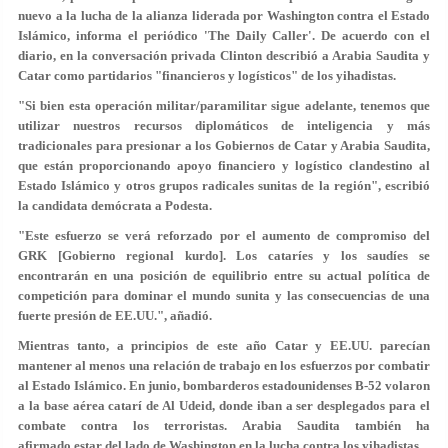
nuevo a la lucha de la alianza liderada por Washington contra el Estado
Islámico, informa el periódico 'The Daily Caller'. De acuerdo con el
diario, en la conversación privada Clinton describió a Arabia Saudita y
Catar como partidarios "financieros y logísticos" de los yihadistas.
"Si bien esta operación militar/paramilitar sigue adelante, tenemos que
utilizar nuestros recursos diplomáticos de inteligencia y más
tradicionales para presionar a los Gobiernos de Catar y Arabia Saudita,
que están proporcionando apoyo financiero y logístico clandestino al
Estado Islámico y otros grupos radicales sunitas de la región", escribió
la candidata demócrata a Podesta.
"Este esfuerzo se verá reforzado por el aumento de compromiso del
GRK [Gobierno regional kurdo]. Los cataríes y los saudíes se
encontrarán en una posición de equilibrio entre su actual política de
competición para dominar el mundo sunita y las consecuencias de una
fuerte presión de EE.UU.", añadió.
Mientras tanto, a principios de este año Catar y EE.UU. parecían
mantener al menos una relación de trabajo en los esfuerzos por combatir
al Estado Islámico. En junio, bombarderos estadounidenses B-52 volaron
a la base aérea catarí de Al Udeid, donde iban a ser desplegados para el
combate contra los terroristas. Arabia Saudita también ha
afirmado estar del lado de Washington en la lucha contra los yihadistas.