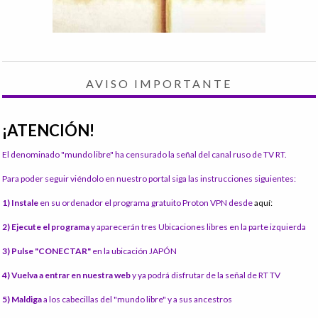
AVISO IMPORTANTE
¡ATENCIÓN!
El denominado "mundo libre" ha censurado la señal del canal ruso de TV RT.
Para poder seguir viéndolo en nuestro portal siga las instrucciones siguientes:
1) Instale
en su ordenador el programa gratuito Proton VPN desde
aquí:
2) Ejecute el programa
y aparecerán tres Ubicaciones libres en la parte izquierda
3) Pulse "CONECTAR"
en la ubicación JAPÓN
4) Vuelva a entrar en nuestra web
y ya podrá disfrutar de la señal de RT TV
5) Maldiga
a los cabecillas del "mundo libre" y a sus ancestros