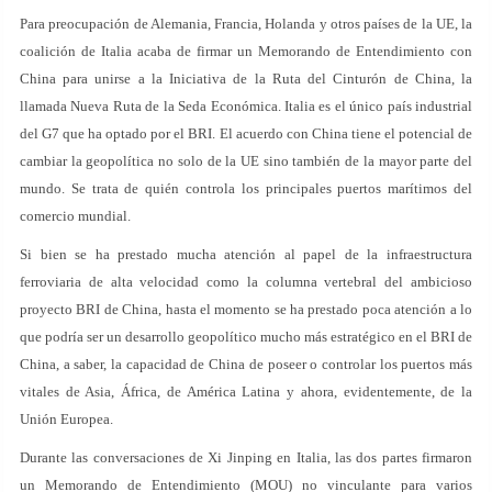
Para preocupación de Alemania, Francia, Holanda y otros países de la UE, la
coalición de Italia acaba de firmar un Memorando de Entendimiento con
China para unirse a la Iniciativa de la Ruta del Cinturón de China, la
llamada Nueva Ruta de la Seda Económica. Italia es el único país industrial
del G7 que ha optado por el BRI. El acuerdo con China tiene el potencial de
cambiar la geopolítica no solo de la UE sino también de la mayor parte del
mundo. Se trata de quién controla los principales puertos marítimos del
comercio mundial.
Si bien se ha prestado mucha atención al papel de la infraestructura
ferroviaria de alta velocidad como la columna vertebral del ambicioso
proyecto BRI de China, hasta el momento se ha prestado poca atención a lo
que podría ser un desarrollo geopolítico mucho más estratégico en el BRI de
China, a saber, la capacidad de China de poseer o controlar los puertos más
vitales de Asia, África, de América Latina y ahora, evidentemente, de la
Unión Europea.
Durante las conversaciones de Xi Jinping en Italia, las dos partes firmaron
un Memorando de Entendimiento (MOU) no vinculante para varios