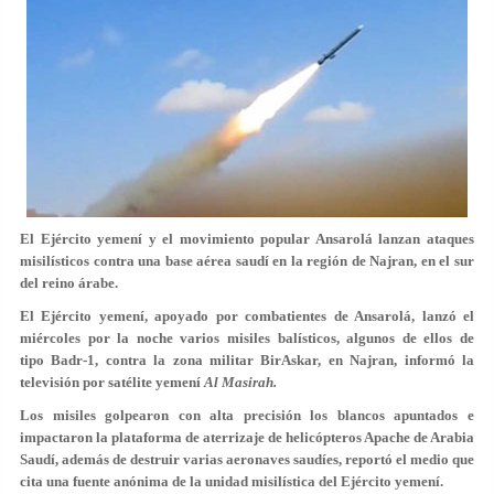
El Ejército yemení y el movimiento popular Ansarolá lanzan ataques
misilísticos contra una base aérea saudí en la región de Najran, en el sur
del reino árabe.
El Ejército yemení, apoyado por combatientes de Ansarolá, lanzó el
miércoles por la noche varios misiles balísticos, algunos de ellos de
tipo Badr-1, contra la zona militar BirAskar, en Najran, informó la
televisión por satélite yemení
Al Masirah.
Los misiles golpearon con alta precisión los blancos apuntados e
impactaron la plataforma de aterrizaje de helicópteros Apache de Arabia
Saudí, además de destruir varias aeronaves saudíes, reportó el medio que
cita una fuente anónima de la unidad misilística del Ejército yemení.