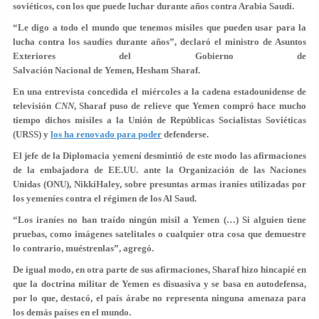
soviéticos, con los que puede luchar durante años contra Arabia Saudí.
“Le digo a todo el mundo que tenemos misiles que pueden usar para la
lucha contra los saudíes durante años”, declaró el ministro de Asuntos
Exteriores del Gobierno de
Salvación Nacional de Yemen, Hesham Sharaf.
En una entrevista concedida el miércoles a la cadena estadounidense de
televisión
CNN
, Sharaf puso de relieve que Yemen compró hace mucho
tiempo dichos misiles a la Unión de Repúblicas Socialistas Soviéticas
(URSS) y
los ha renovado para poder
defenderse.
El jefe de la Diplomacia yemení desmintió de este modo las afirmaciones
de la embajadora de EE.UU. ante la Organización de las Naciones
Unidas (ONU), NikkiHaley, sobre presuntas armas iraníes utilizadas por
los yemeníes contra el régimen de los Al Saud.
“Los iraníes no han traído ningún misil a Yemen (…) Si alguien tiene
pruebas, como imágenes satelitales o cualquier otra cosa que demuestre
lo contrario, muéstrenlas”, agregó.
De igual modo, en otra parte de sus afirmaciones, Sharaf hizo hincapié en
que la doctrina militar de Yemen es disuasiva y se basa en autodefensa,
por lo que, destacó, el país árabe no representa ninguna amenaza para
los demás países en el mundo.