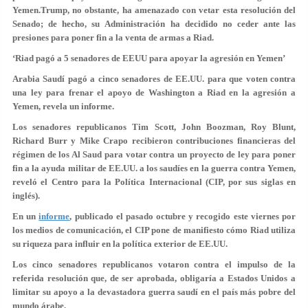
Yemen.Trump, no obstante, ha amenazado con vetar esta resolución del
Senado; de hecho, su Administración ha decidido no ceder ante las
presiones para poner fin a la venta de armas a Riad.
‘Riad pagó a 5 senadores de EEUU para apoyar la agresión en Yemen’
Arabia Saudí pagó a cinco senadores de EE.UU. para que voten contra
una ley para frenar el apoyo de Washington a Riad en la agresión a
Yemen, revela un informe.
Los senadores republicanos Tim Scott, John Boozman, Roy Blunt,
Richard Burr y Mike Crapo recibieron contribuciones financieras del
régimen de los Al Saud para votar contra un proyecto de ley para poner
fin a la ayuda militar de EE.UU. a los saudíes en la guerra contra Yemen,
reveló el Centro para la Política Internacional (CIP, por sus siglas en
inglés).
En un
informe
, publicado el pasado octubre y recogido este viernes por
los medios de comunicación, el CIP pone de manifiesto cómo Riad utiliza
su riqueza para influir en la política exterior de EE.UU.
Los cinco senadores republicanos votaron contra el impulso de la
referida resolución que, de ser aprobada, obligaría a Estados Unidos a
limitar su apoyo a la devastadora guerra saudí en el país más pobre del
mundo árabe.