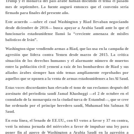
Trump y el monarca del país árabe habían discutido el tema el pasado
mes de septiembre. La fuente auguró entonces que el convenio sería
firmado para finales del presente año.
Este acuerdo —sobre el cual Washington y Riad llevaban negociando
desde diciembre de 2016— busca apoyar a Arabia Saudí ante lo que el
funcionario estadounidense llamó la “creciente amenaza de misiles
balísticos de Irán”.
Washington sigue vendiendo armas a Riad, que las usa en la campaña de
agresión que lidera contra Yemen desde marzo de 2015. La crítica
situación de los derechos humanos y el alarmante número de muertos
entre la población civil yemení a raíz de los bombardeos de Riad y sus
aliados árabes siempre han sido temas ampliamente reprobados por
aquellos que se oponen a la venta de armas estadounidenses a los Al Saud.
Estas voces discordantes han elevado el tono de sus reclamos después del
asesinato del periodista saudí Jamal Khashoggi —el 2 de octubre en el
consulado de la monarquía en la ciudad turca de Estambul—, que se cree
fue ordenado por el príncipe heredero saudí, Muhamad bin Salman Al
Saud.
En esta línea, el Senado de EE.UU., con 63 votos a favor y 37 en contra,
votó la misma jornada del miércoles a favor de impulsar una ley para
poner fin al apoyo de Washington a Arabia Saudí en la agresión a