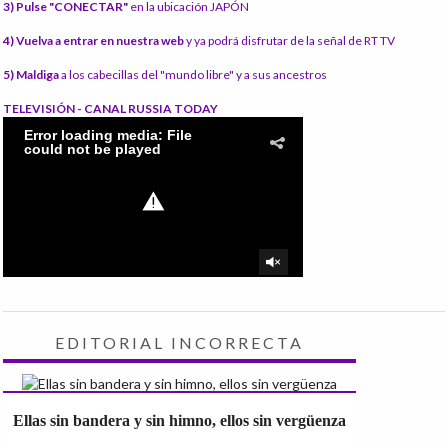
3) Pulse "CONECTAR"
en la ubicación JAPÓN
4) Vuelva a entrar en nuestra web
y ya podrá disfrutar de la señal de RT TV
5) Maldiga
a los cabecillas del "mundo libre" y a sus ancestros
TELEVISIÓN - CANAL RUSSIA TODAY
EDITORIAL INCORRECTA
Ellas sin bandera y sin himno, ellos sin vergüenza