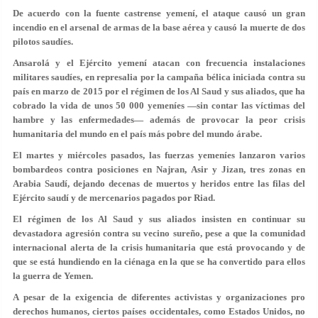
De acuerdo con la fuente castrense yemení, el ataque causó un gran
incendio en el arsenal de armas de la base aérea y causó la muerte de dos
pilotos saudíes.
Ansarolá y el Ejército yemení atacan con frecuencia instalaciones
militares saudíes, en represalia por la campaña bélica iniciada contra su
país en marzo de 2015 por el régimen de los Al Saud y sus aliados, que ha
cobrado la vida de unos 50 000 yemeníes —sin contar las víctimas del
hambre y las enfermedades— además de provocar la peor crisis
humanitaria del mundo en el país más pobre del mundo árabe.
El martes y miércoles pasados, las fuerzas yemeníes lanzaron varios
bombardeos contra posiciones en Najran, Asir y Jizan, tres zonas en
Arabia Saudí, dejando decenas de muertos y heridos entre las filas del
Ejército saudí y de mercenarios pagados por Riad.
El régimen de los Al Saud y sus aliados insisten en continuar su
devastadora agresión contra su vecino sureño, pese a que la comunidad
internacional alerta de la crisis humanitaria que está provocando y de
que se está hundiendo en la ciénaga en la que se ha convertido para ellos
la guerra de Yemen.
A pesar de la exigencia de diferentes activistas y organizaciones pro
derechos humanos, ciertos países occidentales, como Estados Unidos, no