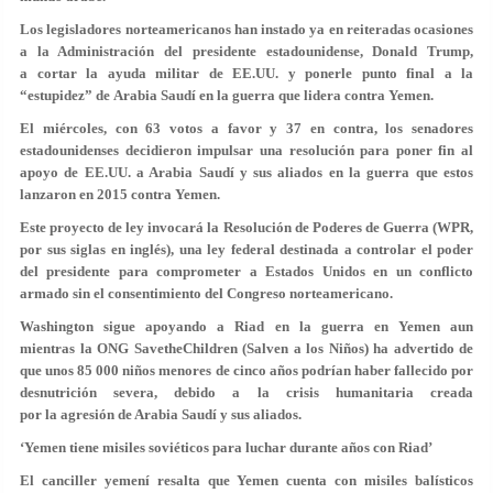
Los legisladores norteamericanos han instado ya en reiteradas ocasiones
a la Administración del presidente estadounidense, Donald Trump,
a cortar la ayuda militar de EE.UU. y ponerle punto final a la
“estupidez” de Arabia Saudí en la guerra que lidera contra Yemen.
El miércoles, con 63 votos a favor y 37 en contra, los senadores
estadounidenses decidieron impulsar una resolución para poner fin al
apoyo de EE.UU. a Arabia Saudí y sus aliados en la guerra que estos
lanzaron en 2015 contra Yemen.
Este proyecto de ley invocará la Resolución de Poderes de Guerra (WPR,
por sus siglas en inglés), una ley federal destinada a controlar el poder
del presidente para comprometer a Estados Unidos en un conflicto
armado sin el consentimiento del Congreso norteamericano.
Washington sigue apoyando a Riad en la guerra en Yemen aun
mientras la ONG SavetheChildren (Salven a los Niños) ha advertido de
que unos 85 000 niños menores de cinco años podrían haber fallecido por
desnutrición severa, debido a la crisis humanitaria creada
por la agresión de Arabia Saudí y sus aliados.
‘Yemen tiene misiles soviéticos para luchar durante años con Riad’
El canciller yemení resalta que Yemen cuenta con misiles balísticos