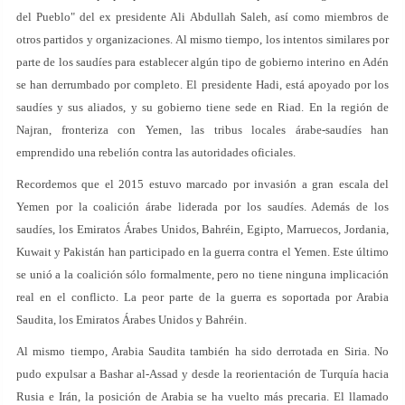
del Pueblo" del ex presidente Ali Abdullah Saleh, así como miembros de
otros partidos y organizaciones. Al mismo tiempo, los intentos similares por
parte de los saudíes para establecer algún tipo de gobierno interino en Adén
se han derrumbado por completo. El presidente Hadi, está apoyado por los
saudíes y sus aliados, y su gobierno tiene sede en Riad. En la región de
Najran, fronteriza con Yemen, las tribus locales árabe-saudíes han
emprendido una rebelión contra las autoridades oficiales.
Recordemos que el 2015 estuvo marcado por invasión a gran escala del
Yemen por la coalición árabe liderada por los saudíes. Además de los
saudíes, los Emiratos Árabes Unidos, Bahréin, Egipto, Marruecos, Jordania,
Kuwait y Pakistán han participado en la guerra contra el Yemen. Este último
se unió a la coalición sólo formalmente, pero no tiene ninguna implicación
real en el conflicto. La peor parte de la guerra es soportada por Arabia
Saudita, los Emiratos Árabes Unidos y Bahréin.
Al mismo tiempo, Arabia Saudita también ha sido derrotada en Siria. No
pudo expulsar a Bashar al-Assad y desde la reorientación de Turquía hacia
Rusia e Irán, la posición de Arabia se ha vuelto más precaria. El llamado