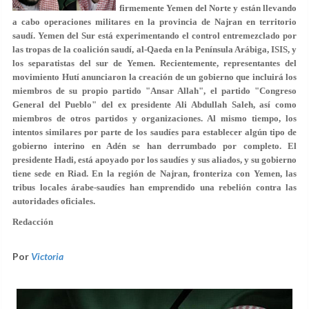
firmemente Yemen del Norte y están llevando
a cabo operaciones militares en la provincia de Najran en territorio
saudí. Yemen del Sur está experimentando el control entremezclado por
las tropas de la coalición saudí, al-Qaeda en la Península Arábiga, ISIS, y
los separatistas del sur de Yemen. Recientemente, representantes del
movimiento Hutí anunciaron la creación de un gobierno que incluirá los
miembros de su propio partido "Ansar Allah", el partido "Congreso
General del Pueblo" del ex presidente Ali Abdullah Saleh, así como
miembros de otros partidos y organizaciones. Al mismo tiempo, los
intentos similares por parte de los saudíes para establecer algún tipo de
gobierno interino en Adén se han derrumbado por completo. El
presidente Hadi, está apoyado por los saudíes y sus aliados, y su gobierno
tiene sede en Riad. En la región de Najran, fronteriza con Yemen, las
tribus locales árabe-saudíes han emprendido una rebelión contra las
autoridades oficiales.
Redacción
Por
Victoria