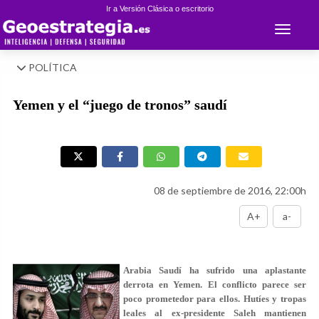
Ir a Versión Clásica o escritorio
Toggle 
POLÍTICA
Yemen y el “juego de tronos” saudí
08 de septiembre de 2016, 22:00h
A+
a-
Arabia Saudí ha sufrido una aplastante
derrota en Yemen. El conflicto parece ser
poco prometedor para ellos. Hutíes y tropas
leales al ex-presidente Saleh mantienen