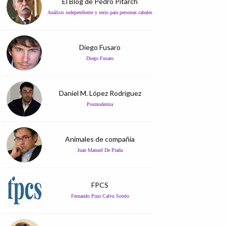
El Blog de Pedro Pitarch
Análisis independiente y serio para personas cabales
Diego Fusaro
Diego Fusaro
Daniel M. López Rodríguez
Posmodernia
Animales de compañía
Juan Manuel De Prada
FPCS
Fernando Pino Calvo Sotelo