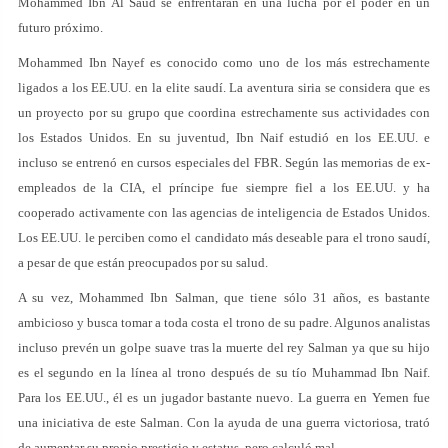
Mohammed Ibn Al Saud se enfrentarán en una lucha por el poder en un
futuro próximo.
Mohammed Ibn Nayef es conocido como uno de los más estrechamente
ligados a los EE.UU. en la elite saudí. La aventura siria se considera que es
un proyecto por su grupo que coordina estrechamente sus actividades con
los Estados Unidos. En su juventud, Ibn Naif estudió en los EE.UU. e
incluso se entrenó en cursos especiales del FBR. Según las memorias de ex-
empleados de la CIA, el príncipe fue siempre fiel a los EE.UU. y ha
cooperado activamente con las agencias de inteligencia de Estados Unidos.
Los EE.UU. le perciben como el candidato más deseable para el trono saudí,
a pesar de que están preocupados por su salud.
A su vez, Mohammed Ibn Salman, que tiene sólo 31 años, es bastante
ambicioso y busca tomar a toda costa el trono de su padre. Algunos analistas
incluso prevén un golpe suave tras la muerte del rey Salman ya que su hijo
es el segundo en la línea al trono después de su tío Muhammad Ibn Naif.
Para los EE.UU., él es un jugador bastante nuevo. La guerra en Yemen fue
una iniciativa de este Salman. Con la ayuda de una guerra victoriosa, trató
de aumentar su propio prestigio y estatus, pero calculó mal.