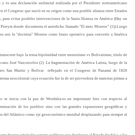
y es una declaración unilateral realizada por el Presidente norteamericano
n el Congreso que nació en su origen como una posible alianza entre Estados
ó, para evitar posibles intervenciones de la Santa Alianza en América (Hay un
os Pereyra donde documenta el antedicho llamado "El mito Monroe” (1)).Luego
nidos uso la "doctrina" Monroe como brazo operativo para convertir a América
 transcurre bajo la tensa bipolaridad entre monroísmo vs Bolivarismo, titulo de
icano José Vasconcelos (2). La fragmentación de América Latina, luego de la
dores San Martin y Bolívar reflejado en el Congreso de Panamá de 1826
tema neocolonial cuya ecuación fue la de ser proveedora de materias primas a
o se inicia con la paz de Westfalia-es un importante hito con respecto al
rminación de los pueblos- sino con las grandes expansiones geográficas y
ión del Atlántico como eje geoeconómico mundial desplazando para siempre al
nte fueron originales actores políticos que desplazan al Estado feudal y a los