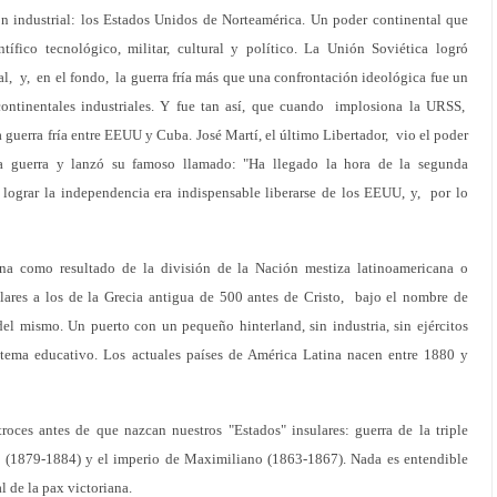
ón industrial: los Estados Unidos de Norteamérica. Un poder continental que
tífico tecnológico, militar, cultural y político. La Unión Soviética logró
al, y, en el fondo, la guerra fría más que una confrontación ideológica fue un
continentales industriales. Y fue tan así, que cuando implosiona la URSS,
a guerra fría entre EEUU y Cuba. José Martí, el último Libertador, vio el poder
na guerra y lanzó su famoso llamado: "Ha llegado la hora de la segunda
lograr la independencia era indispensable liberarse de los EEUU, y, por lo
na como resultado de la división de la Nación mestiza latinoamericana o
lares a los de la Grecia antigua de 500 antes de Cristo, bajo el nombre de
el mismo. Un puerto con un pequeño hinterland, sin industria, sin ejércitos
istema educativo. Los actuales países de América Latina nacen entre 1880 y
roces antes de que nazcan nuestros "Estados" insulares: guerra de la triple
o (1879-1884) y el imperio de Maximiliano (1863-1867). Nada es entendible
l de la pax victoriana.