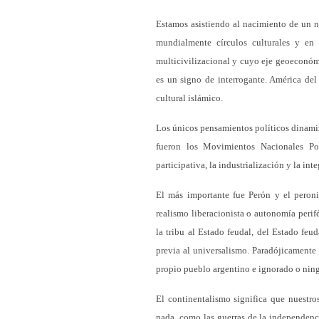
Estamos asistiendo al nacimiento de un n
mundialmente círculos culturales y en
multicivilizacional y cuyo eje geoeconómi
es un signo de interrogante. América del
cultural islámico.
Los únicos pensamientos políticos dinami
fueron los Movimientos Nacionales Pop
participativa, la industrialización y la in
El más importante fue Perón y el peronis
realismo liberacionista o autonomía perif
la tribu al Estado feudal, del Estado fe
previa al universalismo. Paradójicamente
propio pueblo argentino e ignorado o ni
El continentalismo significa que nuestro
nada, como las guerras de la independenci