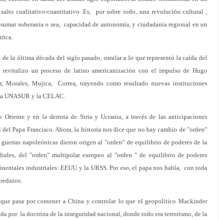
alto cualitativo-cuantitativo .Es, por sobre todo, una revolución cultural ,
ra sumar soberanía o sea, capacidad de autonomía, y ciudadanía regional en un
rica.
de la última década del siglo pasado, similar a lo que representó la caída del
 revitalizo un proceso de latino americanización con el impulso de Hugo
r, Morales, Mujica, Correa, trayendo como resultado nuevas instituciones
o la UNASUR y la CELAC.
Oriente y en la derrota de Siria y Ucrania, a través de las anticipaciones
l del Papa Francisco. Ahora, la historia nos dice que no hay cambio de "orden"
guerras napoleónicas dieron origen al "orden" de equilibrio de poderes de la
iales, del "orden" multipolar europeo al "orden " de equilibrio de poderes
inentales industriales: EEUU y la URSS. Por eso, el papa nos habla, con toda
 pedazos.
 que pasa por contener a China y controlar lo que el geopolítico Mackinder
ada por la doctrina de la inseguridad nacional, donde todo era terrorismo, de la