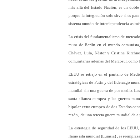
más allá del Estado Nación, es un doble s
porque la integración solo sirve si es pa
sistema mundo de interdependencia asimét
La crisis del fundamentalismo de mercado 
muro de Berlín en el mundo comunista,
Chávez, Lula, Néstor y Cristina Kirchne
comunitarias además del Mercosur, com
EEUU se retrajo en el pantano de Medio 
estratégicas de Putin y del liderazgo mora
mundial sin una guerra de por medio. Las 
santa alianza europea y las guerras mund
bipolar extra europeo de dos Estados cont
razón, de una tercera guerra mundial de a
La estrategia de seguridad de los EEUU,
llamó isla mundial (Eurasia) , es reemplaz