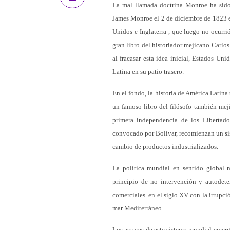
La mal llamada doctrina Monroe ha sido 
James Monroe el 2 de diciembre de 1823 e
Unidos e Inglaterra , que luego no ocurri
gran libro del historiador mejicano Carl
al fracasar esta idea inicial, Estados U
Latina en su patio trasero.
En el fondo, la historia de América Latina
un famoso libro del filósofo también mej
primera independencia de los Liberta
convocado por Bolívar, recomienzan un sis
cambio de productos industrializados.
La política mundial en sentido global n
principio de no intervención y autodete
comerciales en el siglo XV con la irrupc
mar Mediterráneo.
Los actores de este sistema mundial emerge