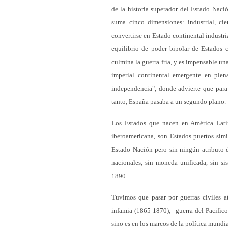
de la historia superador del Estado Naci
suma cinco dimensiones: industrial, cien
convertirse en Estado continental industri
equilibrio de poder bipolar de Estados 
culmina la guerra fría, y es impensable un
imperial continental emergente en ple
independencia", donde advierte que para 
tanto, España pasaba a un segundo plano.
Los Estados que nacen en América Lati
iberoamericana, son Estados puertos simi
Estado Nación pero sin ningún atributo d
nacionales, sin moneda unificada, sin s
1890.
Tuvimos que pasar por guerras civiles at
infamia (1865-1870); guerra del Pacific
sino es en los marcos de la política mundia