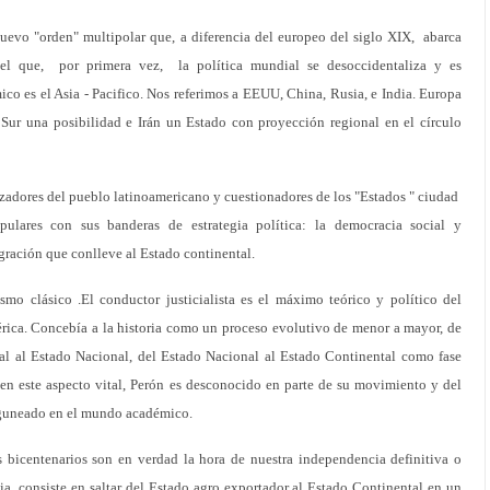
uevo "orden" multipolar que, a diferencia del europeo del siglo XIX, abarca
 el que, por primera vez, la política mundial se desoccidentaliza y es
co es el Asia - Pacifico. Nos referimos a EEUU, China, Rusia, e India. Europa
 Sur una posibilidad e Irán un Estado con proyección regional en el círculo
zadores del pueblo latinoamericano y cuestionadores de los "Estados " ciudad
ulares con sus banderas de estrategia política: la democracia social y
tegración que conlleve al Estado continental.
mo clásico .El conductor justicialista es el máximo teórico y político del
érica. Concebía a la historia como un proceso evolutivo de menor a mayor, de
udal al Estado Nacional, del Estado Nacional al Estado Continental como fase
 en este aspecto vital, Perón es desconocido en parte de su movimiento y del
nguneado en el mundo académico.
s bicentenarios son en verdad la hora de nuestra independencia definitiva o
a, consiste en saltar del Estado agro exportador al Estado Continental en un