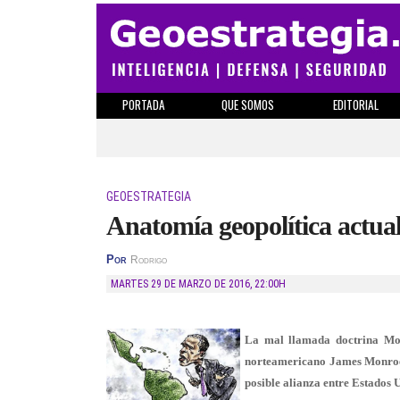
PORTADA
QUE SOMOS
EDITORIAL
GEOESTRATEGIA
Anatomía geopolítica actua
Por
Rodrigo
MARTES 29 DE MARZO DE 2016
,
22:00H
La mal llamada doctrina Monr
norteamericano James Monroe 
posible alianza entre Estados U