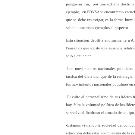
posguerra fría, por una extraña doctrin
ejemplo, en PDVSA se encontraron escuchas
que se debe investigar, es la forma humil
saltan numerosos ejemplos al respecto.
Esta situación debilita enormemente a Am
Pensamos que existe una ausencia relativ
solo a enunciar
-Los movimientos nacionales populares
táctica del día a día, que de la estrategi
los movimientos nacionales populares en s
-El culto al personalísimo de sus líderes
hay, falta la voluntad política de los líder
se vuelve dificultoso el armado de equipo,
-Estamos viviendo la sociedad del conoci
educativa debe estar acompañada de la cal