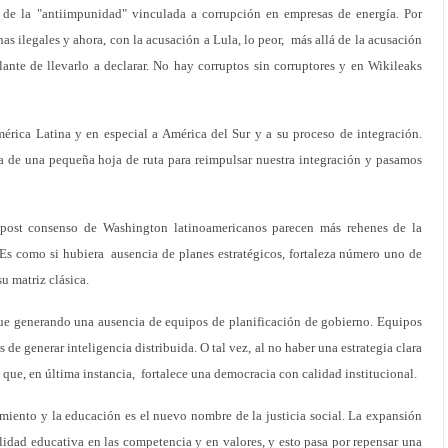
a de la "antiimpunidad" vinculada a corrupción en empresas de energía. Por
 ilegales y ahora, con la acusación a Lula, lo peor, más allá de la acusación
lante de llevarlo a declarar. No hay corruptos sin corruptores y en Wikileaks
érica Latina y en especial a América del Sur y a su proceso de integración.
a de una pequeña hoja de ruta para reimpulsar nuestra integración y pasamos
 post consenso de Washington latinoamericanos parecen más rehenes de la
a. Es como si hubiera ausencia de planes estratégicos, fortaleza número uno de
u matriz clásica.
 fue generando una ausencia de equipos de planificación de gobierno. Equipos
es de generar inteligencia distribuida. O tal vez, al no haber una estrategia clara
 que, en última instancia, fortalece una democracia con calidad institucional.
miento y la educación es el nuevo nombre de la justicia social. La expansión
idad educativa en las competencia y en valores, y esto pasa por repensar una