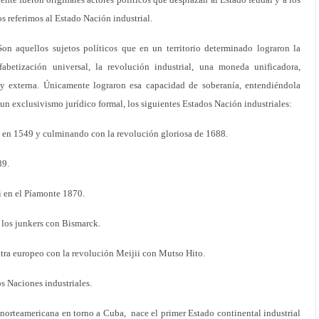
os referimos al Estado Nación industrial.
n aquellos sujetos políticos que en un territorio determinado lograron la
abetización universal, la revolución industrial, una moneda unificadora,
 y externa. Únicamente lograron esa capacidad de soberanía, entendiéndola
 exclusivismo jurídico formal, los siguientes Estados Nación industriales:
l en 1549 y culminando con la revolución gloriosa de 1688.
89.
i en el Píamonte 1870.
 los junkers con Bismarck.
xtra europeo con la revolución Meijii con Mutso Hito.
s Naciones industriales.
norteamericana en torno a Cuba, nace el primer Estado continental industrial