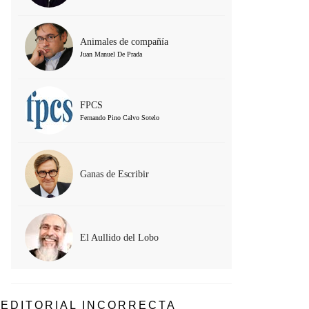
Animales de compañía
Juan Manuel De Prada
FPCS
Fernando Pino Calvo Sotelo
Ganas de Escribir
El Aullido del Lobo
EDITORIAL INCORRECTA