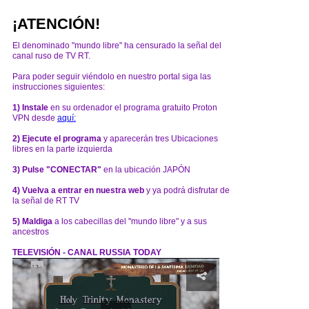
¡ATENCIÓN!
El denominado "mundo libre" ha censurado la señal del
canal ruso de TV RT.
Para poder seguir viéndolo en nuestro portal siga las
instrucciones siguientes:
1) Instale
en su ordenador el programa gratuito Proton
VPN desde
aquí:
2) Ejecute el programa
y aparecerán tres Ubicaciones
libres en la parte izquierda
3) Pulse "CONECTAR"
en la ubicación JAPÓN
4) Vuelva a entrar en nuestra web
y ya podrá disfrutar de
la señal de RT TV
5) Maldiga
a los cabecillas del "mundo libre" y a sus
ancestros
TELEVISIÓN - CANAL RUSSIA TODAY