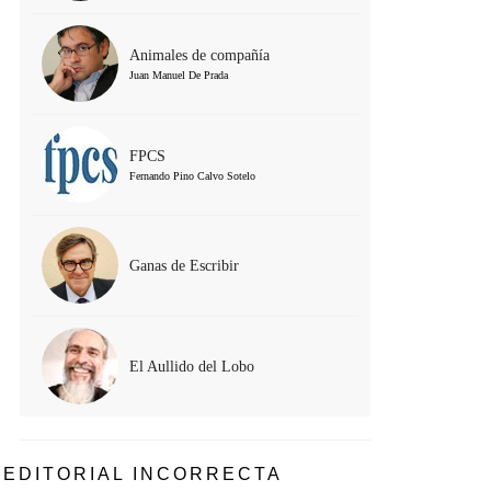
Animales de compañía
Juan Manuel De Prada
FPCS
Fernando Pino Calvo Sotelo
Ganas de Escribir
El Aullido del Lobo
EDITORIAL INCORRECTA