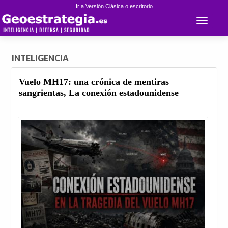
Ir a Versión Clásica o escritorio
Toggle 
INTELIGENCIA
Vuelo MH17: una crónica de mentiras
sangrientas, La conexión estadounidense