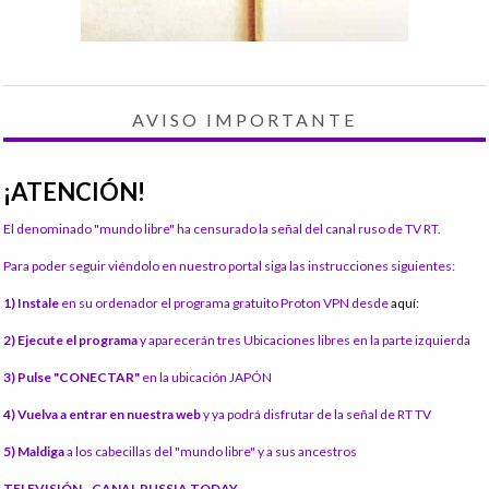
AVISO IMPORTANTE
¡ATENCIÓN!
El denominado "mundo libre" ha censurado la señal del canal ruso de TV RT.
Para poder seguir viéndolo en nuestro portal siga las instrucciones siguientes:
1) Instale
en su ordenador el programa gratuito Proton VPN desde
aquí:
2) Ejecute el programa
y aparecerán tres Ubicaciones libres en la parte izquierda
3) Pulse "CONECTAR"
en la ubicación JAPÓN
4) Vuelva a entrar en nuestra web
y ya podrá disfrutar de la señal de RT TV
5) Maldiga
a los cabecillas del "mundo libre" y a sus ancestros
TELEVISIÓN - CANAL RUSSIA TODAY