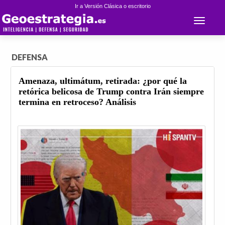
Ir a Versión Clásica o escritorio
Toggle 
DEFENSA
Amenaza, ultimátum, retirada: ¿por qué la
retórica belicosa de Trump contra Irán siempre
termina en retroceso? Análisis