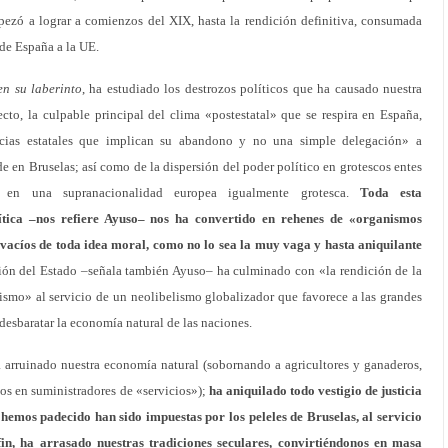
pezó a lograr a comienzos del XIX, hasta la rendición definitiva, consumada
 de España a la UE.
en su laberinto
, ha estudiado los destrozos políticos que ha causado nuestra
cto, la culpable principal del clima «postestatal» que se respira en España,
ncias estatales que implican su abandono y no una simple delegación» a
 en Bruselas; así como de la dispersión del poder político en grotescos entes
 en una supranacionalidad europea igualmente grotesca.
Toda esta
lítica –nos refiere Ayuso– nos ha convertido en rehenes de «organismos
vacíos de toda idea moral, como no lo sea la muy vaga y hasta aniquilante
ión del Estado –señala también Ayuso– ha culminado con «la rendición de la
ismo» al servicio de un neolibelismo globalizador que favorece a las grandes
desbaratar la economía natural de las naciones.
 arruinado nuestra economía natural (sobornando a agricultores y ganaderos,
nos en suministradores de «servicios»);
ha aniquilado todo vestigio de justicia
 hemos padecido han sido impuestas por los peleles de Bruselas, al servicio
 fin, ha arrasado nuestras tradiciones seculares, convirtiéndonos en masa