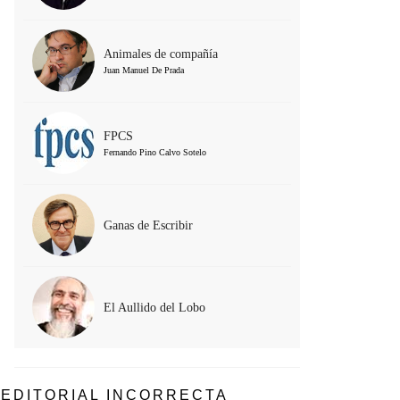
Animales de compañía
Juan Manuel De Prada
FPCS
Fernando Pino Calvo Sotelo
Ganas de Escribir
El Aullido del Lobo
EDITORIAL INCORRECTA