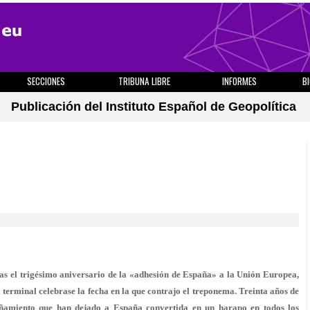
SECCIONES
TRIBUNA LIBRE
INFORMES
B
Publicación del Instituto Español de Geopolítica
ías el trigésimo aniversario de la «adhesión de España» a la Unión Europea,
ico terminal celebrase la fecha en la que contrajo el treponema
. Treinta años de
rañamiento que han dejado a España convertida en un harapo en todos los