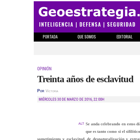
PORTADA
QUE SOMOS
EDITORIAL
OPINIÓN
Treinta años de esclavitud
Por
Victoria
MIÉRCOLES 30 DE MARZO DE 2016
,
22:00H
Se anda celebrando en estos d
ALT
que es tanto como si el sifilít
sometimiento y esclavitud, de desnaturalización y ext