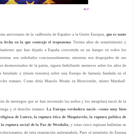
ALT
ésimo aniversario de la «adhesión de España» a la Unión Europea,
que es tanto
e la fecha en la que contrajo el treponema
. Treinta años de sometimiento y
rañamiento que han dejado a España convertida en un harapo en todos los
mientras son ordeñados concienzudamente, mientras son despojados de sus
os desmoronados de la patria, siguen farfullando memeces sobre los años de
 brindado y (risum teneatis) sobre una Europa de fantasía fundada en el
 derecho romano. Como diría Manolo Morán en Bienvenido, míster Marshall:
ión de merengue que se han inventado los noños y los meapilas) nació de la
 griega y el derecho romano.
La Europa verdadera nació –como muy bien
eligiosa de Lutero, la ruptura ética de Maquiavelo, la ruptura política de
la ruptura social de la Paz de Westfalia
; y estas cinco rupturas hallarían su
lucionarios, de neta inspiración antiespañola. Pues el propósito de Europa