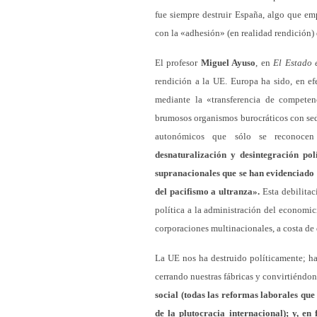
fue siempre destruir España, algo que em
con la «adhesión» (en realidad rendición)
El profesor
Miguel Ayuso
, en
El Estado 
rendición a la UE. Europa ha sido, en efe
mediante la «transferencia de compete
brumosos organismos burocráticos con sede
autonómicos que sólo se reconocen
desnaturalización y desintegración po
supranacionales que se han evidenciado 
del pacifismo a ultranza».
Esta debilitac
política a la administración del economic
corporaciones multinacionales, a costa de 
La UE nos ha destruido políticamente; ha
cerrando nuestras fábricas y convirtiéndo
social (todas las reformas laborales que
de la plutocracia internacional); y, en