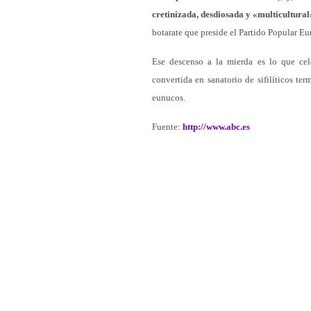
cretinizada, desdiosada y «multicultural
botarate que preside el Partido Popular E
Ese descenso a la mierda es lo que cel
convertida en sanatorio de sifilíticos te
eunucos.
Fuente:
http://www.abc.es