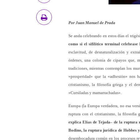
Por Juan Manuel de Prada
Se anda celebrando en estos días el trig
como si el sifilítico terminal celebras
esclavitud, de desnaturalización y ext
órdenes, una colonia de cipayos que, 
tradiciones, mientras contemplan los mur
«prosperidad» que la «adhesión» nos ha
cristianismo, la filosofía griega y el
«Cursiladas y mamarrachadas».
Europa (la Europa verdadera, no esa vers
ruptura con el cristianismo, la filosofía
explica Elías de Tejada– de la ruptura r
Bodino, la ruptura jurídica de Hobbes y 
desembocadura común en los procesos revo