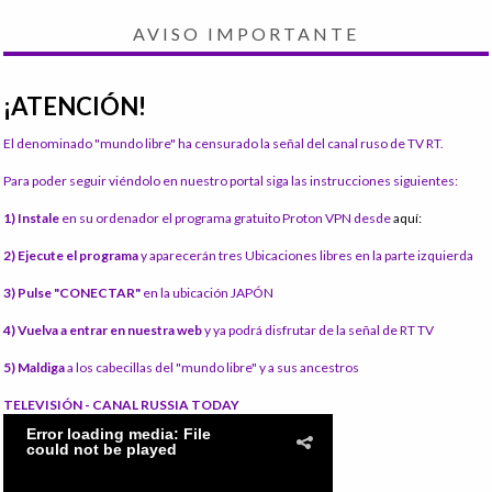
AVISO IMPORTANTE
¡ATENCIÓN!
El denominado "mundo libre" ha censurado la señal del canal ruso de TV RT.
Para poder seguir viéndolo en nuestro portal siga las instrucciones siguientes:
1) Instale
en su ordenador el programa gratuito Proton VPN desde
aquí:
2) Ejecute el programa
y aparecerán tres Ubicaciones libres en la parte izquierda
3) Pulse "CONECTAR"
en la ubicación JAPÓN
4) Vuelva a entrar en nuestra web
y ya podrá disfrutar de la señal de RT TV
5) Maldiga
a los cabecillas del "mundo libre" y a sus ancestros
TELEVISIÓN - CANAL RUSSIA TODAY