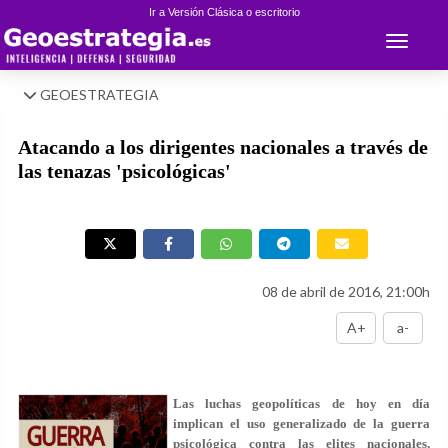
Ir a Versión Clásica o escritorio
Toggle 
GEOESTRATEGIA
Atacando a los dirigentes nacionales a través de
las tenazas 'psicológicas'
08 de abril de 2016, 21:00h
A+
a-
Las luchas geopolíticas de hoy en día
implican el uso generalizado de la guerra
psicológica contra las elites nacionales,