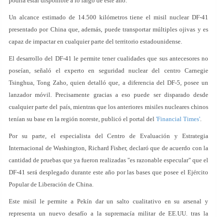
podría estar disponible a lo largo de este año.
Un alcance estimado de 14.500 kilómetros tiene el misil nuclear DF-41
presentado por China que, además, puede transportar múltiples ojivas y es
capaz de impactar en cualquier parte del territorio estadounidense.
El desarrollo del DF-41 le permite tener cualidades que sus antecesores no
poseían, señaló el experto en seguridad nuclear del centro Carnegie
Tsinghua, Tong Zaho, quien detalló que, a diferencia del DF-5, posee un
lanzador móvil. Precisamente gracias a eso puede ser disparado desde
cualquier parte del país, mientras que los anteriores misiles nucleares chinos
tenían su base en la región noreste, publicó el portal del
'Financial Times'
.
Por su parte, el especialista del Centro de Evaluación y Estrategia
Internacional de Washington, Richard Fisher, declaró que de acuerdo con la
cantidad de pruebas que ya fueron realizadas "es razonable especular" que el
DF-41 será desplegado durante este año por las bases que posee el Ejército
Popular de Liberación de China.
Este misil le permite a Pekín dar un salto cualitativo en su arsenal y
representa un nuevo desafío a la supremacía militar de EE.UU. tras la