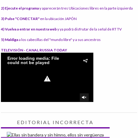
2) Ejecute el programa
y aparecerán tres Ubicaciones libres en la parte izquierda
3) Pulse "CONECTAR"
en la ubicación JAPÓN
4) Vuelva a entrar en nuestra web
y ya podrá disfrutar de la señal de RT TV
5) Maldiga
a los cabecillas del "mundo libre" y a sus ancestros
TELEVISIÓN - CANAL RUSSIA TODAY
EDITORIAL INCORRECTA