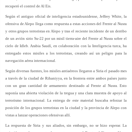
recuperó el control de Al Eis.
Según el antiguo oficial de inteligencia estadounidense, Jeffrey White, la
ofensiva de Alepo llega como respuesta a estas acciones del Frente al Nusra
y otros grupos terroristas en Alepo y tras el reciente incidente de un derribo
de un avión sirio Su-22 por un misil tierra-aire del Frente al Nusra sobre el
cielo de Idleb. Arabia Saudí, en colaboración con la Inteligencia turca, ha
entregado estos misiles a los terroristas, creando así un peligro para la
navegación aérea internacional.
Según diversas fuentes, los misiles antiaéreos llegaron a Siria el pasado mes
a través de la ciudad de Rihaniyya, en la frontera entre ambos países junto
con un gran cantidad de armamento destinado al Frente al Nusra. Esto
suponía una abierta violación de la tregua y una clara muestra de apoyo al
terrorismo internacional. La entrega de este material buscaba reforzar la
posición de los grupos terroristas en la ciudad y la provincia de Alepo con
vistas a lanzar operaciones ofensivas allí.
La respuesta de Siria y sus aliados, sin embargo, no se hizo esperar. La