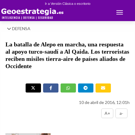
Ir a Versión Clásica o escritorio
Toggle 
DEFENSA
La batalla de Alepo en marcha, una respuesta
al apoyo turco-saudí a Al Qaida. Los terroristas
reciben misiles tierra-aire de países aliados de
Occidente
10 de abril de 2016, 12:01h
A+
a-