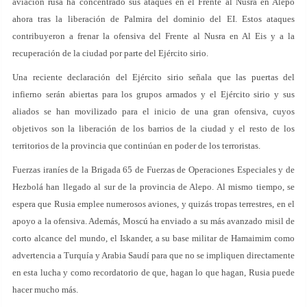
aviación rusa ha concentrado sus ataques en el Frente al Nusra en Alepo
ahora tras la liberación de Palmira del dominio del EI. Estos ataques
contribuyeron a frenar la ofensiva del Frente al Nusra en Al Eis y a la
recuperación de la ciudad por parte del Ejército sirio.
Una reciente declaración del Ejército sirio señala que las puertas del
infierno serán abiertas para los grupos armados y el Ejército sirio y sus
aliados se han movilizado para el inicio de una gran ofensiva, cuyos
objetivos son la liberación de los barrios de la ciudad y el resto de los
territorios de la provincia que continúan en poder de los terroristas.
Fuerzas iraníes de la Brigada 65 de Fuerzas de Operaciones Especiales y de
Hezbolá han llegado al sur de la provincia de Alepo. Al mismo tiempo, se
espera que Rusia emplee numerosos aviones, y quizás tropas terrestres, en el
apoyo a la ofensiva. Además, Moscú ha enviado a su más avanzado misil de
corto alcance del mundo, el Iskander, a su base militar de Hamaimim como
advertencia a Turquía y Arabia Saudí para que no se impliquen directamente
en esta lucha y como recordatorio de que, hagan lo que hagan, Rusia puede
hacer mucho más.