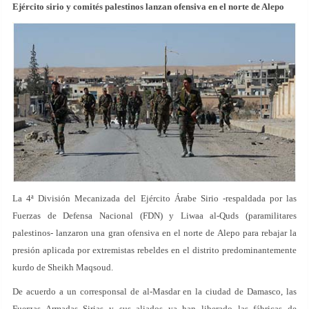
Ejército sirio y comités palestinos lanzan ofensiva en el norte de Alepo
La 4ª División Mecanizada del Ejército Árabe Sirio -respaldada por las
Fuerzas de Defensa Nacional (FDN) y Liwaa al-Quds (paramilitares
palestinos- lanzaron una gran ofensiva en el norte de Alepo para rebajar la
presión aplicada por extremistas rebeldes en el distrito predominantemente
kurdo de Sheikh Maqsoud.
De acuerdo a un corresponsal de al-Masdar en la ciudad de Damasco, las
Fuerzas Armadas Sirias y sus aliados ya han liberado las fábricas de