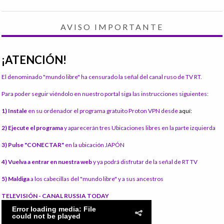
AVISO IMPORTANTE
¡ATENCIÓN!
El denominado "mundo libre" ha censurado la señal del canal ruso de TV RT.
Para poder seguir viéndolo en nuestro portal siga las instrucciones siguientes:
1) Instale
en su ordenador el programa gratuito Proton VPN desde
aquí:
2) Ejecute el programa
y aparecerán tres Ubicaciones libres en la parte izquierda
3) Pulse "CONECTAR"
en la ubicación JAPÓN
4) Vuelva a entrar en nuestra web
y ya podrá disfrutar de la señal de RT TV
5) Maldiga
a los cabecillas del "mundo libre" y a sus ancestros
TELEVISIÓN - CANAL RUSSIA TODAY