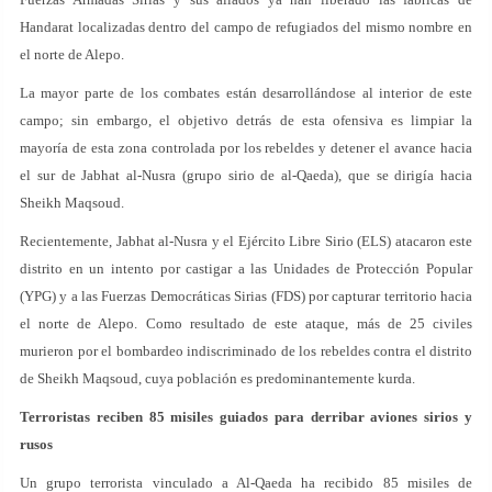
Handarat localizadas dentro del campo de refugiados del mismo nombre en
el norte de Alepo.
La mayor parte de los combates están desarrollándose al interior de este
campo; sin embargo, el objetivo detrás de esta ofensiva es limpiar la
mayoría de esta zona controlada por los rebeldes y detener el avance hacia
el sur de Jabhat al-Nusra (grupo sirio de al-Qaeda), que se dirigía hacia
Sheikh Maqsoud.
Recientemente, Jabhat al-Nusra y el Ejército Libre Sirio (ELS) atacaron este
distrito en un intento por castigar a las Unidades de Protección Popular
(YPG) y a las Fuerzas Democráticas Sirias (FDS) por capturar territorio hacia
el norte de Alepo. Como resultado de este ataque, más de 25 civiles
murieron por el bombardeo indiscriminado de los rebeldes contra el distrito
de Sheikh Maqsoud, cuya población es predominantemente kurda.
Terroristas reciben 85 misiles guiados para derribar aviones sirios y
rusos
Un grupo terrorista vinculado a Al-Qaeda ha recibido 85 misiles de