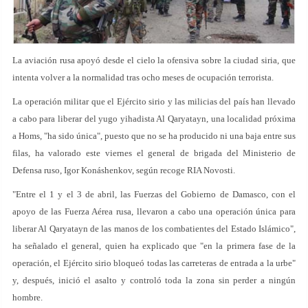
La aviación rusa apoyó desde el cielo la ofensiva sobre la ciudad siria, que
intenta volver a la normalidad tras ocho meses de ocupación terrorista.
La operación militar que el Ejército sirio y las milicias del país han llevado
a cabo para liberar del yugo yihadista Al Qaryatayn, una localidad próxima
a Homs, "ha sido única", puesto que no se ha producido ni una baja entre sus
filas, ha valorado este viernes el general de brigada del Ministerio de
Defensa ruso, Igor Konáshenkov, según recoge RIA Novosti.
"Entre el 1 y el 3 de abril, las Fuerzas del Gobierno de Damasco, con el
apoyo de las Fuerza Aérea rusa, llevaron a cabo una operación única para
liberar Al Qaryatayn de las manos de los combatientes del Estado Islámico",
ha señalado el general, quien ha explicado que "en la primera fase de la
operación, el Ejército sirio bloqueó todas las carreteras de entrada a la urbe"
y, después, inició el asalto y controló toda la zona sin perder a ningún
hombre.