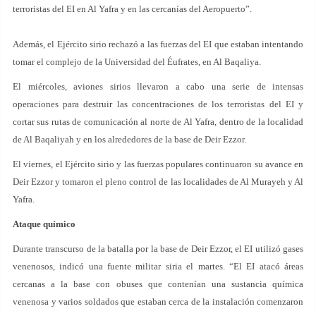
terroristas del EI en Al Yafra y en las cercanías del Aeropuerto”.
Además, el Ejército sirio rechazó a las fuerzas del EI que estaban intentando
tomar el complejo de la Universidad del Éufrates, en Al Baqaliya.
El miércoles, aviones sirios llevaron a cabo una serie de intensas
operaciones para destruir las concentraciones de los terroristas del EI y
cortar sus rutas de comunicación al norte de Al Yafra, dentro de la localidad
de Al Baqaliyah y en los alrededores de la base de Deir Ezzor.
El viernes, el Ejército sirio y las fuerzas populares continuaron su avance en
Deir Ezzor y tomaron el pleno control de las localidades de Al Murayeh y Al
Yafra.
Ataque químico
Durante transcurso de la batalla por la base de Deir Ezzor, el EI utilizó gases
venenosos, indicó una fuente militar siria el martes. “El EI atacó áreas
cercanas a la base con obuses que contenían una sustancia química
venenosa y varios soldados que estaban cerca de la instalación comenzaron