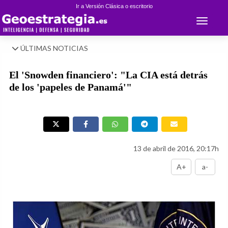
Ir a Versión Clásica o escritorio
Toggle 
ÚLTIMAS NOTICIAS
El 'Snowden financiero': "La CIA está detrás
de los 'papeles de Panamá'"
13 de abril de 2016, 20:17h
A+
a-