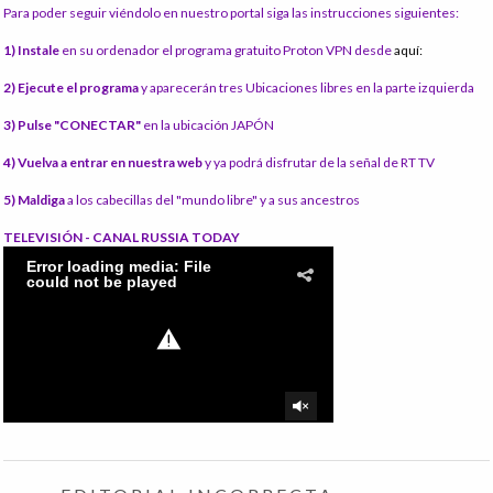
Para poder seguir viéndolo en nuestro portal siga las instrucciones siguientes:
1) Instale
en su ordenador el programa gratuito Proton VPN desde
aquí:
2) Ejecute el programa
y aparecerán tres Ubicaciones libres en la parte izquierda
3) Pulse "CONECTAR"
en la ubicación JAPÓN
4) Vuelva a entrar en nuestra web
y ya podrá disfrutar de la señal de RT TV
5) Maldiga
a los cabecillas del "mundo libre" y a sus ancestros
TELEVISIÓN - CANAL RUSSIA TODAY