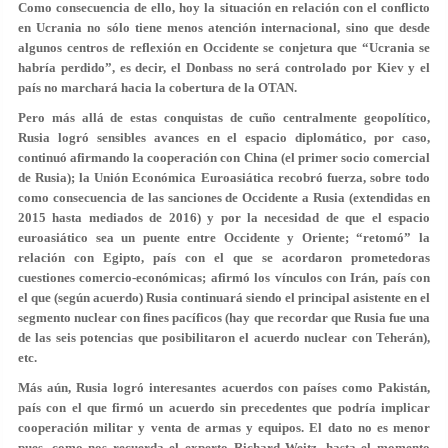
Como consecuencia de ello, hoy la situación en relación con el conflicto
en Ucrania no sólo tiene menos atención internacional, sino que desde
algunos centros de reflexión en Occidente se conjetura que “Ucrania se
habría perdido”, es decir, el Donbass no será controlado por Kiev y el
país no marchará hacia la cobertura de la OTAN.
Pero más allá de estas conquistas de cuño centralmente geopolítico,
Rusia logró sensibles avances en el espacio diplomático, por caso,
continuó afirmando la cooperación con China (el primer socio comercial
de Rusia); la Unión Económica Euroasiática recobró fuerza, sobre todo
como consecuencia de las sanciones de Occidente a Rusia (extendidas en
2015 hasta mediados de 2016) y por la necesidad de que el espacio
euroasiático sea un puente entre Occidente y Oriente; “retomó” la
relación con Egipto, país con el que se acordaron prometedoras
cuestiones comercio-económicas; afirmó los vínculos con Irán, país con
el que (según acuerdo) Rusia continuará siendo el principal asistente en el
segmento nuclear con fines pacíficos (hay que recordar que Rusia fue una
de las seis potencias que posibilitaron el acuerdo nuclear con Teherán),
etc.
Más aún, Rusia logró interesantes acuerdos con países como Pakistán,
país con el que firmó un acuerdo sin precedentes que podría implicar
cooperación militar y venta de armas y equipos. El dato no es menor
pues, como nos recuerda el experto Richard Weitz, hasta el momento