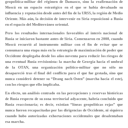
geopolítica-militar del régimen de Damasco, sino la reafirmación de
Moscú en un espacio estratégico en el que se había devaluado su
influencia y reputación desde antes del fin de la URSS, la región de Medio
Oriente. Más aún, la decisión de intervenir en Siria reposicionó a Rusia
en el espacio del Mediterráneo oriental.
Pero los resultados internacionales favorables al interés nacional de
Rusia se iniciaron bastante antes de Siria. Comenzaron en 2008, cuando
Moscú recurrió al instrumento militar con el fin de evitar que se
consumara una etapa más en la estrategia de maximización de poder que
Occidente desplegaba desde los años noventa para reducir los riesgos de
una eventual Rusia revisionista: la marcha de Georgia hacia el umbral
de la OTAN, una organización político-militar que no sólo no
desapareció tras el final del conflicto para el que fue gestada, sino que
nunca consideró detener su “Drang nach Osten” (marcha hacia el este),
con los riesgos que ello implicaba.
En efecto, un análisis centrado en las percepciones y reservas históricas
de Rusia respecto de su zona territorial adyacente, habría concluido que
Rusia reaccionaría; es decir, existían “líneas geopolíticas rojas” que
nunca fueron recapacitadas por las dirigencias de Occidente, ni siquiera
cuando hubo autorizadas exhortaciones occidentales que desalentaban
esa marcha.