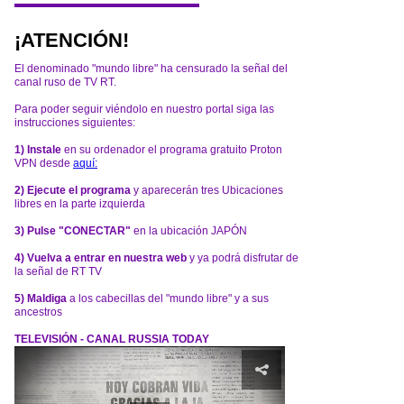
¡ATENCIÓN!
El denominado "mundo libre" ha censurado la señal del
canal ruso de TV RT.
Para poder seguir viéndolo en nuestro portal siga las
instrucciones siguientes:
1) Instale
en su ordenador el programa gratuito Proton
VPN desde
aquí:
2) Ejecute el programa
y aparecerán tres Ubicaciones
libres en la parte izquierda
3) Pulse "CONECTAR"
en la ubicación JAPÓN
4) Vuelva a entrar en nuestra web
y ya podrá disfrutar de
la señal de RT TV
5) Maldiga
a los cabecillas del "mundo libre" y a sus
ancestros
TELEVISIÓN - CANAL RUSSIA TODAY