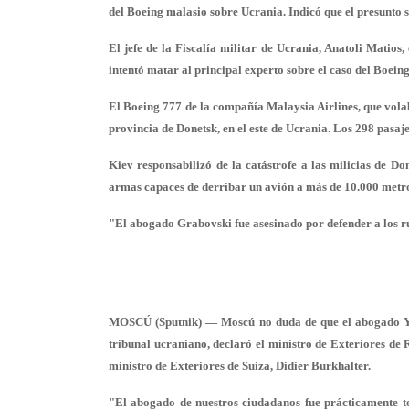
del Boeing malasio sobre Ucrania. Indicó que el presunto s
El jefe de la Fiscalía militar de Ucrania, Anatoli Matios,
intentó matar al principal experto sobre el caso del Boein
El Boeing 777 de la compañía Malaysia Airlines, que vola
provincia de Donetsk, en el este de Ucrania. Los 298 pasa
Kiev responsabilizó de la catástrofe a las milicias de Do
armas capaces de derribar un avión a más de 10.000 metro
"El abogado Grabovski fue asesinado por defender a los r
MOSCÚ (Sputnik) — Moscú no duda de que el abogado Yuri
tribunal ucraniano, declaró el ministro de Exteriores de 
ministro de Exteriores de Suiza, Didier Burkhalter.
"El abogado de nuestros ciudadanos fue prácticamente tor