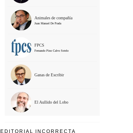
Animales de compañía
Juan Manuel De Prada
FPCS
Fernando Pino Calvo Sotelo
Ganas de Escribir
El Aullido del Lobo
EDITORIAL INCORRECTA