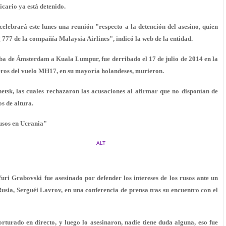
icario ya está detenido.
 celebrará este lunes una reunión "respecto a la detención del asesino, quien
g 777 de la compañía Malaysia Airlines", indicó la web de la entidad.
ba de Ámsterdam a Kuala Lumpur, fue derribado el 17 de julio de 2014 en la
jeros del vuelo MH17, en su mayoría holandeses, murieron.
netsk, las cuales rechazaron las acusaciones al afirmar que no disponían de
s de altura.
usos en Ucrania"
ALT
 Grabovski fue asesinado por defender los intereses de los rusos ante un
Rusia, Serguéi Lavrov, en una conferencia de prensa tras su encuentro con el
turado en directo, y luego lo asesinaron, nadie tiene duda alguna, eso fue