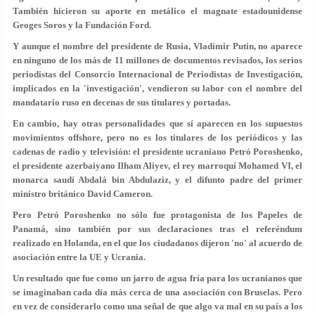
También hicieron su aporte en metálico el magnate estadounidense
Geoges Soros y la Fundación Ford.
Y aunque el nombre del presidente de Rusia, Vladímir Putin, no aparece
en ninguno de los más de 11 millones de documentos revisados, los serios
periodistas del Consorcio Internacional de Periodistas de Investigación,
implicados en la 'investigación', vendieron su labor con el nombre del
mandatario ruso en decenas de sus titulares y portadas.
En cambio, hay otras personalidades que sí aparecen en los supuestos
movimientos offshore, pero no es los titulares de los periódicos y las
cadenas de radio y televisión: el presidente ucraniano Petró Poroshenko,
el presidente azerbaiyano Ilham Aliyev, el rey marroquí Mohamed VI, el
monarca saudí Abdalá bin Abdulaziz, y el difunto padre del primer
ministro británico David Cameron.
Pero Petró Poroshenko no sólo fue protagonista de los Papeles de
Panamá, sino también por sus declaraciones tras el referéndum
realizado en Holanda, en el que los ciudadanos dijeron 'no' al acuerdo de
asociación entre la UE y Ucrania.
Un resultado que fue como un jarro de agua fría para los ucranianos que
se imaginaban cada día más cerca de una asociación con Bruselas. Pero
en vez de considerarlo como una señal de que algo va mal en su país a los