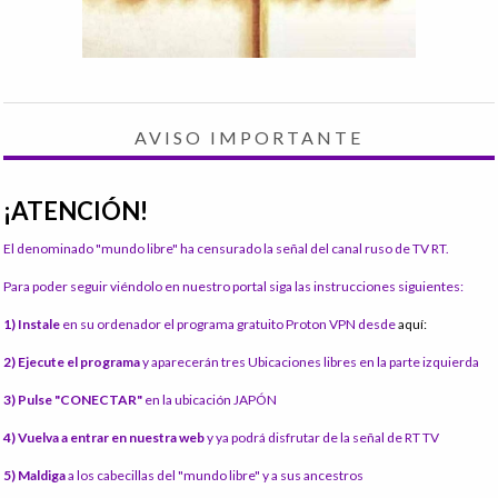
AVISO IMPORTANTE
¡ATENCIÓN!
El denominado "mundo libre" ha censurado la señal del canal ruso de TV RT.
Para poder seguir viéndolo en nuestro portal siga las instrucciones siguientes:
1) Instale
en su ordenador el programa gratuito Proton VPN desde
aquí:
2) Ejecute el programa
y aparecerán tres Ubicaciones libres en la parte izquierda
3) Pulse "CONECTAR"
en la ubicación JAPÓN
4) Vuelva a entrar en nuestra web
y ya podrá disfrutar de la señal de RT TV
5) Maldiga
a los cabecillas del "mundo libre" y a sus ancestros