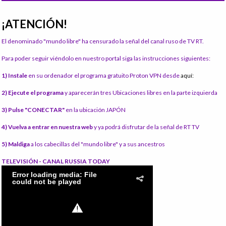
¡ATENCIÓN!
El denominado "mundo libre" ha censurado la señal del canal ruso de TV RT.
Para poder seguir viéndolo en nuestro portal siga las instrucciones siguientes:
1) Instale
en su ordenador el programa gratuito Proton VPN desde
aquí:
2) Ejecute el programa
y aparecerán tres Ubicaciones libres en la parte izquierda
3) Pulse "CONECTAR"
en la ubicación JAPÓN
4) Vuelva a entrar en nuestra web
y ya podrá disfrutar de la señal de RT TV
5) Maldiga
a los cabecillas del "mundo libre" y a sus ancestros
TELEVISIÓN - CANAL RUSSIA TODAY