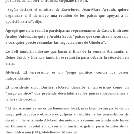
portavoz del Gobierno francés, Stéphane Le Foll.
"Según declaró el ministro de Exteriores, Jean-Marc Ayrault, quiere
organizar el 9 de mayo una reunión de los países que apoyan a la
oposición Siria", dijo.
Agregó que en la reunión participarán representantes de Catar, Emiratos
Árabes Unidos, Turquía y Arabia Saudí "países que consideran necesario
a cualquier precio reanudar las negociaciones de Ginebra".
Le Foll también informó que hasta el final de la semana Alemania, el
Reino Unido y Francia también se reunirán para debatir la situación en
Siria.
Al-Asad: El terrorismo es un ‘juego político’ contra los países
independientes
El presidente sirio, Bashar al-Asad, describe el terrorismo como un
“juego político” que pretende desestabilizar los países independientes a
la hora de decidir.
“El terrorismo ya no es un fenómeno local, más bien forma parte de un
juego político, cuyo objetivo es golpear y debilitar a los países libres de
decidir”, ha afirmado Al-Asad durante una reunión sostenida este lunes
en Damasco, capital siria, con el ministro argelino para Asuntos de la
Unión Africana (UA), Abdelkader Messahel.