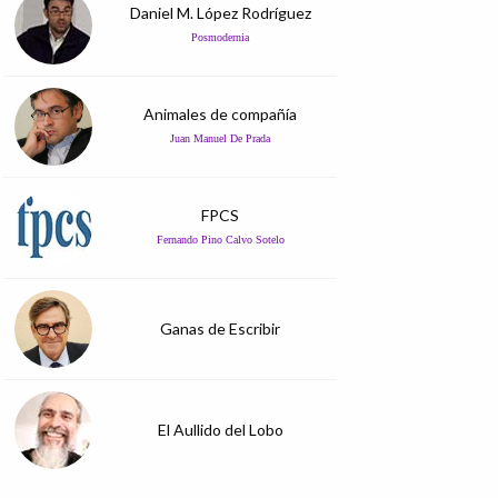
Daniel M. López Rodríguez
Posmodernia
Animales de compañía
Juan Manuel De Prada
FPCS
Fernando Pino Calvo Sotelo
Ganas de Escribir
El Aullido del Lobo