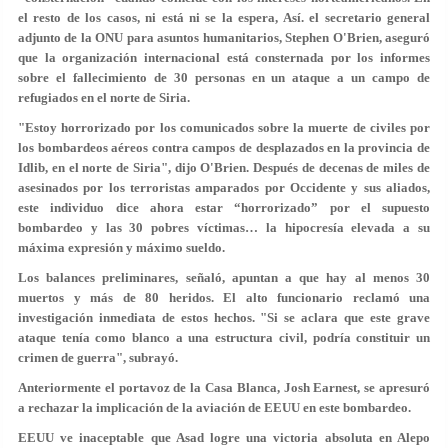
el resto de los casos, ni está ni se la espera, Así. el secretario general
adjunto de la ONU para asuntos humanitarios, Stephen O'Brien, aseguró
que la organización internacional está consternada por los informes
sobre el fallecimiento de 30 personas en un ataque a un campo de
refugiados en el norte de Siria.
"Estoy horrorizado por los comunicados sobre la muerte de civiles por
los bombardeos aéreos contra campos de desplazados en la provincia de
Idlib, en el norte de Siria", dijo O'Brien. Después de decenas de miles de
asesinados por los terroristas amparados por Occidente y sus aliados,
este individuo dice ahora estar “horrorizado” por el supuesto
bombardeo y las 30 pobres víctimas… la hipocresía elevada a su
máxima expresión y máximo sueldo.
Los balances preliminares, señaló, apuntan a que hay al menos 30
muertos y más de 80 heridos. El alto funcionario reclamó una
investigación inmediata de estos hechos. "Si se aclara que este grave
ataque tenía como blanco a una estructura civil, podría constituir un
crimen de guerra", subrayó.
Anteriormente el portavoz de la Casa Blanca, Josh Earnest, se apresuró
a rechazar la implicación de la aviación de EEUU en este bombardeo.
EEUU ve inaceptable que Asad logre una victoria absoluta en Alepo