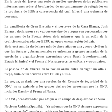
En la tarde del jueves una serie de medios opositores sirios publicaron
informaciones sobre el bombardeo de un campamento de refugiados en
la provincia de Idlib a consecuencia del cual falleció una treintena de
personas.
La cancillería de Gran Bretaña y el portavoz de la Casa Blanca, Josh
Earnest, declararon a su vez que este tipo de ataques son perpetrados por
los aviones de la Fuerza Aérea siria mientras que la aviación de la
coalición encabezada por EEUU no opera en esa región del país.
Siria está sumida desde hace más de cinco años en una guerra civil en la
que las fuerzas gubernamentales se enfrentan a grupos armados de la
oposición y organizaciones extremistas como Daesh (autodenominado
Estado Islámico) y el Frente al Nusra, proscritas en Rusia y otros países.
El pasado 27 de febrero en la nación árabe entró en vigor un alto el
fuego, fruto de un acuerdo entre EEUU y Rusia.
La tregua, avalada por una resolución del Consejo de Seguridad de la
ONU, no se extiende a los grupos declarados terroristas por la ONU,
incluidos Daesh y el Frente al Nusra.
La ONU, “consternada” por ataque a un campo de desplazados en Siria
Naciones Unidas, (Sputnik). – Ya sabemos que la ONU siempre expresa su
“consternación” cuando coincide con los intereses norteamericanos. En