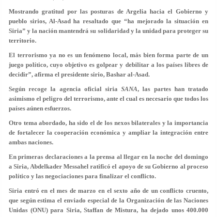
Mostrando gratitud por las posturas de Argelia hacia el Gobierno y
pueblo sirios, Al-Asad ha resaltado que “ha mejorado la situación en
Siria” y la nación mantendrá su solidaridad y la unidad para proteger su
territorio.
El terrorismo ya no es un fenómeno local, más bien forma parte de un
juego político, cuyo objetivo es golpear y debilitar a los países libres de
decidir”, afirma el presidente sirio, Bashar al-Asad.
Según recoge la agencia oficial siria
SANA
, las partes han tratado
asimismo el peligro del terrorismo, ante el cual es necesario que todos los
países aúnen esfuerzos.
Otro tema abordado, ha sido el de los nexos bilaterales y la importancia
de fortalecer la cooperación económica y ampliar la integración entre
ambas naciones.
En primeras declaraciones a la prensa al llegar en la noche del domingo
a Siria, Abdelkader Messahel ratificó el apoyo de su Gobierno al proceso
político y las negociaciones para finalizar el conflicto.
Siria entró en el mes de marzo en el sexto año de un conflicto cruento,
que según estima el enviado especial de la Organización de las Naciones
Unidas (ONU) para Siria, Staffan de Mistura, ha dejado unos 400.000