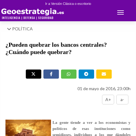
Ir a Versión Clásica o escritorio
Toggle 
POLÍTICA
¿Pueden quebrar los bancos centrales?
¿Cuándo puede quebrar?
01 de mayo de 2016, 23:00h
A+
a-
La gente tiende a ver a los economistas y
políticos de esas instituciones como
semidioses, individuos a los que dándoles