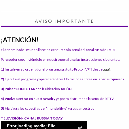
AVISO IMPORTANTE
¡ATENCIÓN!
El denominado "mundo libre" ha censurado la señal del canal ruso de TV RT.
Para poder seguir viéndolo en nuestro portal siga las instrucciones siguientes:
1) Instale
en su ordenador el programa gratuito Proton VPN desde
aquí:
2) Ejecute el programa
y aparecerán tres Ubicaciones libres en la parte izquierda
3) Pulse "CONECTAR"
en la ubicación JAPÓN
4) Vuelva a entrar en nuestra web
y ya podrá disfrutar de la señal de RT TV
5) Maldiga
a los cabecillas del "mundo libre" y a sus ancestros
TELEVISIÓN - CANAL RUSSIA TODAY