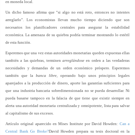
en moneda local.
Un dicho famoso afirma que “si algo no está roto, entonces no intentes
arreglarlo”. Los economistas llevan mucho tiempo diciendo que son
necesarios los planificadores centrales para asegurar la estabilidad
económica. La amenaza de su quiebra podría terminar mostrando lo estéril
de esta función.
Esperemos que una vez estas autoridades monetarias queden expuestas ellas
también a las quiebras, terminen
arreglándose
en orden a las verdaderas
necesidades y demandas de un orden económico próspero. Esperemos
también que la
banca libre
, operando bajo unos principios legales
aparejados a la producción de dinero, aporte las garantías suficientes para
que una industria bancaria sobredimensionada no se pueda desarrollar. Ni
pueda basarse tampoco en la falacia de que tiene que existir siempre en
alerta una autoridad monetaria centralizada y omnipotente, lista para salvar
al capitalismo de sus excesos.
Artículo original aparecido en Mises Institute por David Howden:
Can a
Central Bank Go Broke?
David Howden prepara su tesis doctoral en la