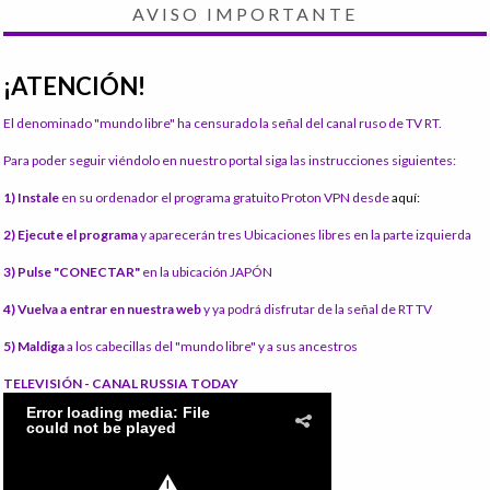
AVISO IMPORTANTE
¡ATENCIÓN!
El denominado "mundo libre" ha censurado la señal del canal ruso de TV RT.
Para poder seguir viéndolo en nuestro portal siga las instrucciones siguientes:
1) Instale
en su ordenador el programa gratuito Proton VPN desde
aquí:
2) Ejecute el programa
y aparecerán tres Ubicaciones libres en la parte izquierda
3) Pulse "CONECTAR"
en la ubicación JAPÓN
4) Vuelva a entrar en nuestra web
y ya podrá disfrutar de la señal de RT TV
5) Maldiga
a los cabecillas del "mundo libre" y a sus ancestros
TELEVISIÓN - CANAL RUSSIA TODAY