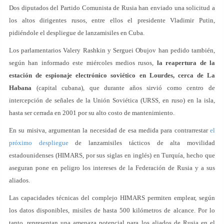
Dos diputados del Partido Comunista de Rusia han enviado una solicitud a
los altos dirigentes rusos, entre ellos el presidente Vladimir Putin,
pidiéndole el despliegue de lanzamisiles en Cuba.
Los parlamentarios Valery Rashkin y Serguei Obujov han pedido también,
según han informado este miércoles medios rusos,
la reapertura de la
estación de espionaje electrónico soviético en Lourdes, cerca de La
Habana
(capital cubana), que durante años sirvió como centro de
intercepción de señales de la Unión Soviética (URSS, en ruso) en la isla,
hasta ser cerrada en 2001 por su alto costo de mantenimiento.
En su misiva, argumentan la necesidad de esa medida para contrarrestar
el
próximo despliegue
de lanzamisiles tácticos de alta movilidad
estadounidenses (HIMARS, por sus siglas en inglés) en Turquía, hecho que
aseguran pone en peligro los intereses de la Federación de Rusia y a sus
aliados.
Las capacidades técnicas del complejo HIMARS permiten emplear, según
los datos disponibles, misiles de hasta 500 kilómetros de alcance. Por lo
tanto, representan una amenaza potencial para los aliados de Rusia en el