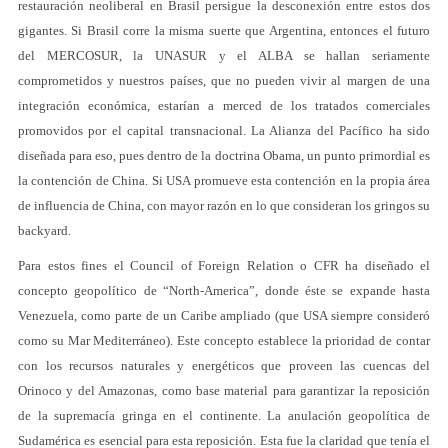
restauración neoliberal en Brasil persigue la desconexión entre estos dos
gigantes. Si Brasil corre la misma suerte que Argentina, entonces el futuro
del MERCOSUR, la UNASUR y el ALBA se hallan seriamente
comprometidos y nuestros países, que no pueden vivir al margen de una
integración económica, estarían a merced de los tratados comerciales
promovidos por el capital transnacional. La Alianza del Pacífico ha sido
diseñada para eso, pues dentro de la doctrina Obama, un punto primordial es
la contención de China. Si USA promueve esta contención en la propia área
de influencia de China, con mayor razón en lo que consideran los gringos su
backyard.
Para estos fines el Council of Foreign Relation o CFR ha diseñado el
concepto geopolítico de “North-America”, donde éste se expande hasta
Venezuela, como parte de un Caribe ampliado (que USA siempre consideró
como su Mar Mediterráneo). Este concepto establece la prioridad de contar
con los recursos naturales y energéticos que proveen las cuencas del
Orinoco y del Amazonas, como base material para garantizar la reposición
de la supremacía gringa en el continente. La anulación geopolítica de
Sudamérica es esencial para esta reposición. Esta fue la claridad que tenía el