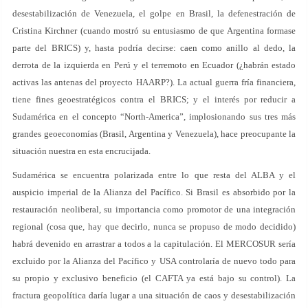
desestabilización de Venezuela, el golpe en Brasil, la defenestración de
Cristina Kirchner (cuando mostró su entusiasmo de que Argentina formase
parte del BRICS) y, hasta podría decirse: caen como anillo al dedo, la
derrota de la izquierda en Perú y el terremoto en Ecuador (¿habrán estado
activas las antenas del proyecto HAARP?). La actual guerra fría financiera,
tiene fines geoestratégicos contra el BRICS; y el interés por reducir a
Sudamérica en el concepto “North-America”, implosionando sus tres más
grandes geoeconomías (Brasil, Argentina y Venezuela), hace preocupante la
situación nuestra en esta encrucijada.
Sudamérica se encuentra polarizada entre lo que resta del ALBA y el
auspicio imperial de la Alianza del Pacífico. Si Brasil es absorbido por la
restauración neoliberal, su importancia como promotor de una integración
regional (cosa que, hay que decirlo, nunca se propuso de modo decidido)
habrá devenido en arrastrar a todos a la capitulación. El MERCOSUR sería
excluido por la Alianza del Pacífico y USA controlaría de nuevo todo para
su propio y exclusivo beneficio (el CAFTA ya está bajo su control). La
fractura geopolítica daría lugar a una situación de caos y desestabilización