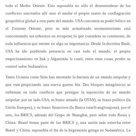
todo el Medio Oriente. Esto supondría no sólo el desentenderse de los
conflictos suscitados allí sino el mudar el propio teatro de conflagración
geopolítica global a otra parte del mundo. USA concentra su poder bélico en
el Extremo Oriente, pero su más actualizado neomonroeismo está
concentrando sus esfuerzos en recuperar, lo que considera su continente, de
toda influencia que merme en algo su importancia. Desde la doctrina Bush,
USA ha ido perdiendo presencia en casi todo el mundo; el propio
empecinamiento en Irak y Afganistán le costó, entre otras cosas, perder su
control sobre Sudamérica.
Tanto Ucrania como Siria han mostrado la fractura de un mundo unipolar y
que está propiciando una nueva guerra fría. Dos bloques antagónicos se
enfrentan en todo conflicto que persigue la reposición de un mundo
unipolar: por un lado USA, su brazo armado (la OTAN), su brazo político (la
Unión Europea), y su brazo financiero (la Banca israelí-anglosajona); por el
otro, los BRICS, además del Grupo de Shanghai, pero sobre todo Rusia y
China. Brasil forma parte de los BRICS y, una unión más estrecha entre
Brasil y China, supondría el fin de la hegemonía gringa en Sudamérica. La