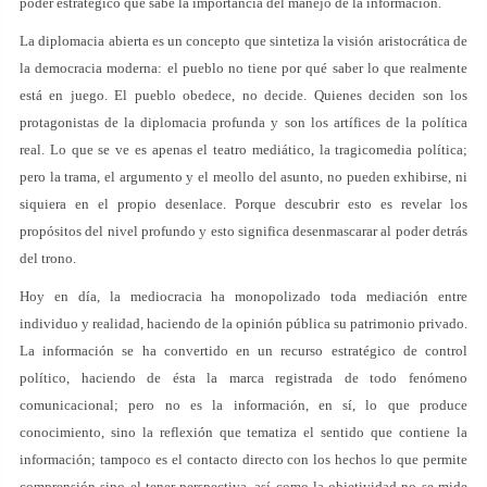
poder estratégico que sabe la importancia del manejo de la información.
La diplomacia abierta es un concepto que sintetiza la visión aristocrática de
la democracia moderna: el pueblo no tiene por qué saber lo que realmente
está en juego. El pueblo obedece, no decide. Quienes deciden son los
protagonistas de la diplomacia profunda y son los artífices de la política
real. Lo que se ve es apenas el teatro mediático, la tragicomedia política;
pero la trama, el argumento y el meollo del asunto, no pueden exhibirse, ni
siquiera en el propio desenlace. Porque descubrir esto es revelar los
propósitos del nivel profundo y esto significa desenmascarar al poder detrás
del trono.
Hoy en día, la mediocracia ha monopolizado toda mediación entre
individuo y realidad, haciendo de la opinión pública su patrimonio privado.
La información se ha convertido en un recurso estratégico de control
político, haciendo de ésta la marca registrada de todo fenómeno
comunicacional; pero no es la información, en sí, lo que produce
conocimiento, sino la reflexión que tematiza el sentido que contiene la
información; tampoco es el contacto directo con los hechos lo que permite
comprensión sino el tener perspectiva, así como la objetividad no se mide