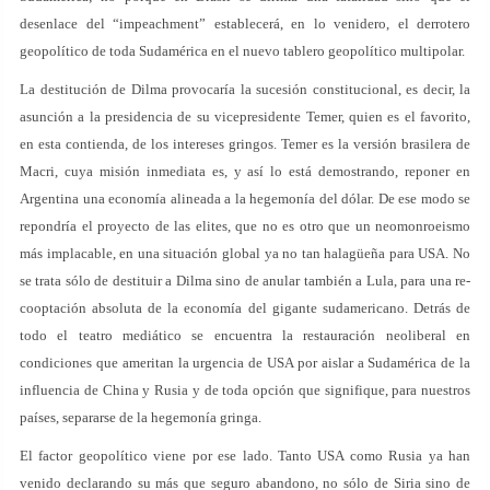
desenlace del “impeachment” establecerá, en lo venidero, el derrotero
geopolítico de toda Sudamérica en el nuevo tablero geopolítico multipolar.
La destitución de Dilma provocaría la sucesión constitucional, es decir, la
asunción a la presidencia de su vicepresidente Temer, quien es el favorito,
en esta contienda, de los intereses gringos. Temer es la versión brasilera de
Macri, cuya misión inmediata es, y así lo está demostrando, reponer en
Argentina una economía alineada a la hegemonía del dólar. De ese modo se
repondría el proyecto de las elites, que no es otro que un neomonroeismo
más implacable, en una situación global ya no tan halagüeña para USA. No
se trata sólo de destituir a Dilma sino de anular también a Lula, para una re-
cooptación absoluta de la economía del gigante sudamericano. Detrás de
todo el teatro mediático se encuentra la restauración neoliberal en
condiciones que ameritan la urgencia de USA por aislar a Sudamérica de la
influencia de China y Rusia y de toda opción que signifique, para nuestros
países, separarse de la hegemonía gringa.
El factor geopolítico viene por ese lado. Tanto USA como Rusia ya han
venido declarando su más que seguro abandono, no sólo de Siria sino de