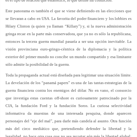
es el tipo de relación que establezco, lo que define mi condición.
Este panorama es también el que se viene definiendo en las elecciones que
se llevaran a cabo en USA. La favorita del poder financiero y los lobbies es
Hilary Clinton (a quien ya llaman “Killary”) y, si la nueva administración
gringa recae en la parte más conservadora, que ya no es sólo la republicana,
entonces la tercera guerra mundial pasaría a ser una opción inevitable. La
visión provinciana euro-gringo-céntrica de la diplomacia y la política
exterior del primer mundo no concibe un mundo compartido y esa limitante
sólo admite la posibilidad de la guerra.
Toda la propaganda actual está diseñada para legitimar una situación límite.
La develación de los “panamá papers” es una de las tantas estrategias de la
guerra financiera contra los enemigos del dólar. No en vano, el consorcio
que investiga estas cuentas off-shore es curiosamente patrocinado por la
CIA, la fundación Ford y la fundación Soros. La curiosa selectividad
informativa da muestras de una interesada pesquisa, donde aparecen
personajes del “eje del mal”, para darle más candela al asunto. Otra función
más del circo mediático que, pretendiendo defender la libertad y la
legalidad, no hace otra cosa que no sea recortar aún más la libertad global;