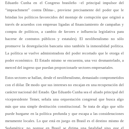
Eduardo Cunha en el Congreso brasileño –el principal impulsor del
“impeachment” contra Dilma–, proviene precisamente del poder que le
brindan los políticos favorecidos del montaje de corrupción que originó a
través de acuerdos con empresas ligadas al financiamiento de campañas y
compra de políticos, a cambio de favores e influencia legislativa para
hacerse de contratos públicos y estatales). El neoliberalismo no sólo
promueve la desregulación bancaria sino también la inmoralidad política.
La política se vuelve administradora del poder recortado que le otorga el
poder económico. El Estado mismo se encuentra, una vez desmantelado, a
merced del ingreso que puedan proporcionarle sectores empresariales.
Estos sectores se hallan, desde el neoliberalismo, demasiado comprometidos
con el dólar. De modo que sus intereses no encajan en una recuperación del
carácter nacional del Estado. Que Eduardo Cunha sea el aliado principal del
vicepresidente Temer, señala una orquestación congresal que busca algo
más que una simple destitución constitucional. Se trata de algo que sólo
puede hurgarse en la política profunda y que escapa a las consideraciones
meramente locales. Lo que está en juego en Brasil es el destino mismo de
Sudamérica; no porque en Brasil se dirima una fatalidad sino que el