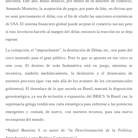
anécdota. Este año, Brasil anunció, por medio de su ministro de comercio,
Armando Monteiro, la aceptación de pagos, por parte de Irán, en divisas que
no sean precisamente el dólar, con el fin de eludir las sanciones económicas
de USA. El sistema financiero global puede aceptar el comercio sur-sur, pero
si esto involucra hacerlo al margen del dólar, entonces la reacción no se deja
esperar.
La corrupción, el “impeachment”, la destitución de Dilma, etc., son parte del
circo montado para el gran público. Pero lo que se apuesta en ese circo es
otra cosa. El destino de toda Sudamérica está en juego, mientras se
incentiva, también mediáticamente, la desilusión y el desencanto de
nuestros procesos (que van más allá de los avatares de los circunstanciales
gobiernos). El desenlace de lo que suceda en Brasil, marcará la disposición
geoestratégica, ya sea de reclusión o expansión, del BRICS. Si Brasil cae, la
supremacía gringa tendrá una carta estratégica para enfrentar a las potencias
emergentes y contará, de nuevo, con nuestros recursos, para una nueva
reconquista del mundo.
*Rafael Bautista S. es autor de “la Descolonización de la Política.
Introducción a una Política Comunitaria”.