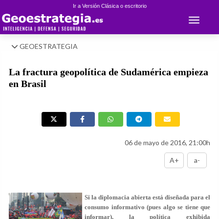
Ir a Versión Clásica o escritorio
Toggle 
GEOESTRATEGIA
La fractura geopolítica de Sudamérica empieza
en Brasil
06 de mayo de 2016, 21:00h
A+
a-
Si la diplomacia abierta está diseñada para el
consumo informativo (pues algo se tiene que
informar), la política exhibida