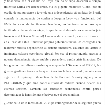
y financiero, son el caballo de Troya que no se supo descubrir a tiempo
(mientras Dilma era defenestrada, vía el gigante mediático Globo, por su
osadía de pronunciarse a favor de una independencia cibernética de Brasil,
cometía la imprudencia de confiar a Joaquim Levy –un funcionario del
FMI– las arcas de las finanzas brasileras, no haciendo otras cosa que
facilitarle su labor de sabotaje; lo que le valió después ser nombrado jefe
financiero del Banco Mundial). Como se dio cuenta el presidente Chávez –
en el caso de Libia–: nuestros propios gobiernos fueron los encargados en
reafirmar nuestra dependencia al sistema financiero, causante del actual e
inminente colapso económico global. Por eso el primer mundo, gracias a
nuestra dependencia, sigue estable, a pesar de su aguda crisis financiera. De
las guerras multidimensionales que emprende USA contra el BRICS, las
guerras geofinancieras son las que más éxitos le han deparado; no otra cosa
significa el espionaje cibernético de la National Security Agency a la
PETROBRAS y que hizo poner a Brasil de rodillas cuando develó sus
cuentas secretas. También las sanciones económicas contra países
determinados le han sido más efectivas que el poder militar.
¿Cómo salió de la recesión del 29 el posterior ganador de la segunda guerra