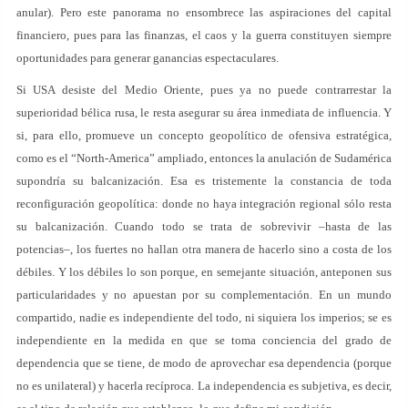
anular). Pero este panorama no ensombrece las aspiraciones del capital
financiero, pues para las finanzas, el caos y la guerra constituyen siempre
oportunidades para generar ganancias espectaculares.
Si USA desiste del Medio Oriente, pues ya no puede contrarrestar la
superioridad bélica rusa, le resta asegurar su área inmediata de influencia. Y
si, para ello, promueve un concepto geopolítico de ofensiva estratégica,
como es el “North-America” ampliado, entonces la anulación de Sudamérica
supondría su balcanización. Esa es tristemente la constancia de toda
reconfiguración geopolítica: donde no haya integración regional sólo resta
su balcanización. Cuando todo se trata de sobrevivir –hasta de las
potencias–, los fuertes no hallan otra manera de hacerlo sino a costa de los
débiles. Y los débiles lo son porque, en semejante situación, anteponen sus
particularidades y no apuestan por su complementación. En un mundo
compartido, nadie es independiente del todo, ni siquiera los imperios; se es
independiente en la medida en que se toma conciencia del grado de
dependencia que se tiene, de modo de aprovechar esa dependencia (porque
no es unilateral) y hacerla recíproca. La independencia es subjetiva, es decir,