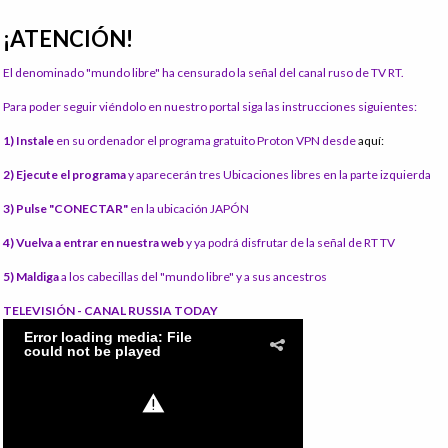
¡ATENCIÓN!
El denominado "mundo libre" ha censurado la señal del canal ruso de TV RT.
Para poder seguir viéndolo en nuestro portal siga las instrucciones siguientes:
1) Instale
en su ordenador el programa gratuito Proton VPN desde
aquí:
2) Ejecute el programa
y aparecerán tres Ubicaciones libres en la parte izquierda
3) Pulse "CONECTAR"
en la ubicación JAPÓN
4) Vuelva a entrar en nuestra web
y ya podrá disfrutar de la señal de RT TV
5) Maldiga
a los cabecillas del "mundo libre" y a sus ancestros
TELEVISIÓN - CANAL RUSSIA TODAY