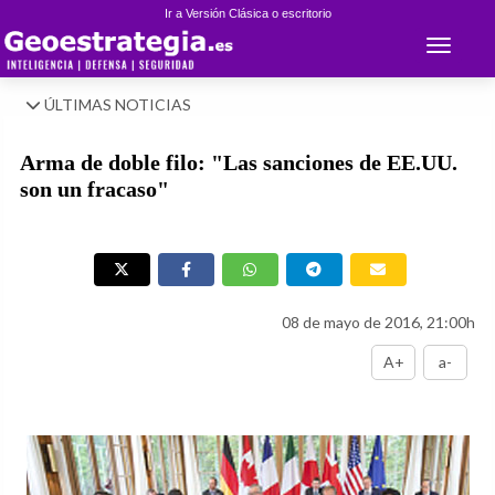
Ir a Versión Clásica o escritorio
Toggle 
ÚLTIMAS NOTICIAS
Arma de doble filo: "Las sanciones de EE.UU.
son un fracaso"
08 de mayo de 2016, 21:00h
A+
a-