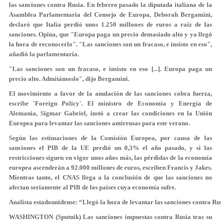
las sanciones contra Rusia. En febrero pasado la diputada italiana de la
Asamblea Parlamentaria del Consejo de Europa, Deborah Bergamini,
declaró que Italia perdió unos 1.250 millones de euros a raíz de las
sanciones. Opina, que "Europa paga un precio demasiado alto y ya llegó
la hora de reconocerlo". "Las sanciones son un fracaso, e insisto en eso",
añadió la parlamentaria.
"Las sanciones son un fracaso, e insisto en eso [...]. Europa paga un
precio alto. Admitámoslo", dijo Bergamini.
El movimiento a favor de la anulación de las sanciones cobra fuerza,
escribe 'Foreign Policy'. El ministro de Economía y Energía de
Alemania, Sigmar Gabriel, instó a crear las condiciones en la Unión
Europea para levantar las sanciones antirrusas para este verano.
Según las estimaciones de la Comisión Europea, por causa de las
sanciones el PIB de la UE perdió un 0,3% el año pasado, y si las
restricciones siguen en vigor unos años más, las pérdidas de la economía
europea ascenderán a 92.000 millones de euros, escriben Francis y Jakes.
Mientras tanto, el CNAS llega a la conclusión de que las sanciones no
afectan seriamente al PIB de los países cuya economía sufre.
Analista estadounidense: “Llegó la hora de levantar las sanciones contra Ru
WASHINGTON (Sputnik) Las sanciones impuestas contra Rusia tras su