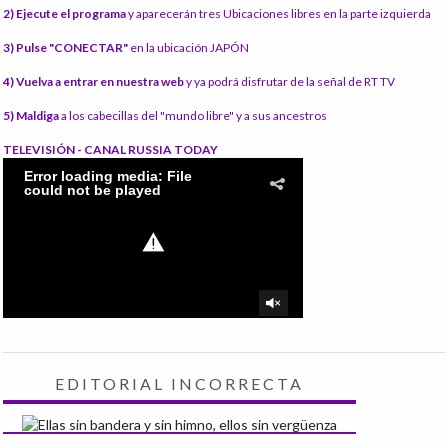
2) Ejecute el programa
y aparecerán tres Ubicaciones libres en la parte izquierda
3) Pulse "CONECTAR"
en la ubicación JAPÓN
4) Vuelva a entrar en nuestra web
y ya podrá disfrutar de la señal de RT TV
5) Maldiga
a los cabecillas del "mundo libre" y a sus ancestros
TELEVISIÓN - CANAL RUSSIA TODAY
EDITORIAL INCORRECTA