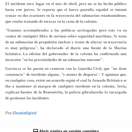
El incidente tuvo lugar en el mes de abril, pero no se ha hecho público
hasta este jueves. Se reporta que el barco patrulla español se intentó
cruzar en dos ocasiones en la trayectoria del submarino estadounidense,
que estaba tratando de atracar en la costa de la colonia.
"Estamos acostumbrados a las políticas arriesgadas pero esto va en
contra de cualquier libro de normas sobre seguridad marítima. Se trata
de un submarino de propulsión nuclear y tratar de
alterar su trayectoria
es muy peligroso
", ha declarado al diario una fuente de la Marina
británica. La oficina del gobernador de la colonia ha confirmado una
incursión "en las proximidades de un submarino entrante".
Gaceta.es se ha puesto en contacto con la Guardia Civil, que
"no tiene
constancia"
de incidente alguno, "y menos de disparos". Y apuntan que,
en cualquier caso, existe un acuerdo según el cual la Armada Británica se
iba a mantener al margen de cualquier incidente en la colonia. Sería,
explican fuentes de la Benemérita, la policía gibraltareña la encargada
de gestionar los incidentes.
Por
Elespiadigital
Abrir página en versión completa