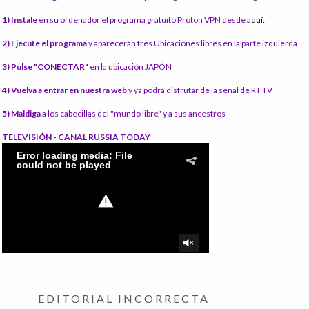
1) Instale
en su ordenador el programa gratuito Proton VPN desde
aquí:
2) Ejecute el programa
y aparecerán tres Ubicaciones libres en la parte izquierda
3) Pulse "CONECTAR"
en la ubicación JAPÓN
4) Vuelva a entrar en nuestra web
y ya podrá disfrutar de la señal de RT TV
5) Maldiga
a los cabecillas del "mundo libre" y a sus ancestros
TELEVISIÓN - CANAL RUSSIA TODAY
EDITORIAL INCORRECTA