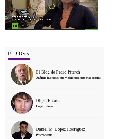
BLOGS
El Blog de Pedro Pitarch
Análisis independiente y serio para personas cabales
Diego Fusaro
Diego Fusaro
Daniel M. López Rodríguez
Posmodernia