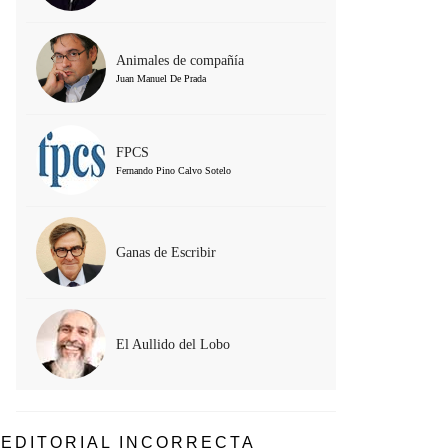
Animales de compañía
Juan Manuel De Prada
FPCS
Fernando Pino Calvo Sotelo
Ganas de Escribir
El Aullido del Lobo
EDITORIAL INCORRECTA