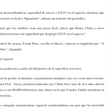
án desarrollando la capacidad de atacar a EEUU en el espacio, mientras que
oristas en Irak y Afganistán", afirma un artículo del periódico.
en que los satélites sean una presa fácil, ahora que Rusia, China y otros
a infraestructura de seguridad que desplegó EEUU en el espacio".
ntrol de armas, Frank Rose, escribe el diario, expresó su inquietud por "el
ites". (Sputnik)
el espacio
ás poderosos a miles de kilómetros de la superficie terrestre.
ad de perder su dominio armamentista mundial, esta vez en un nuevo frente:
ton Post'. Varias pruebasrealizadas por China hace más de tres años dieron
dos a casi 40.000 kilómetros, una altura en la que Estados Unidos mantiene su
recisión.
 la campaña armamentista espacial estadounidense, un país que ha invertido