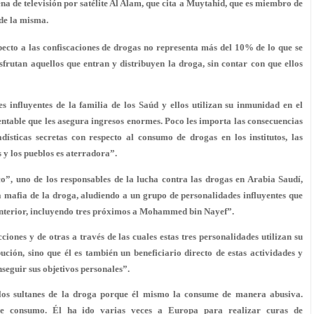
na de televisión por satélite Al Alam, que cita a Muytahid, que es miembro de
 de la misma.
ecto a las confiscaciones de drogas no representa más del 10% de lo que se
sfrutan aquellos que entran y distribuyen la droga, sin contar con que ellos
 influyentes de la familia de los Saúd y ellos utilizan su inmunidad en el
rentable que les asegura ingresos enormes. Poco les importa las consecuencias
dísticas secretas con respecto al consumo de drogas en los institutos, las
s y los pueblos es aterradora”.
o”, uno de los responsables de la lucha contra las drogas en Arabia Saudí,
 mafia de la droga, aludiendo a un grupo de personalidades influyentes que
l Interior, incluyendo tres próximos a Mohammed bin Nayef”.
ciones y de otras a través de las cuales estas tres personalidades utilizan su
bución, sino que él es también un beneficiario directo de estas actividades y
seguir sus objetivos personales”.
los sultanes de la droga porque él mismo la consume de manera abusiva.
de consumo. Él ha ido varias veces a Europa para realizar curas de