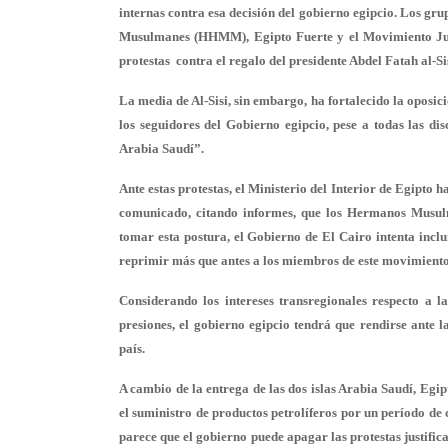
internas contra esa decisión del gobierno egipcio. Los gr
Musulmanes (HHMM), Egipto Fuerte y el Movimiento Juven
protestas contra el regalo del presidente Abdel Fatah al-Sis
La media de Al-Sisi, sin embargo, ha fortalecido la oposic
los seguidores del Gobierno egipcio, pese a todas las dis
Arabia Saudí”.
Ante estas protestas, el Ministerio del Interior de Egipto 
comunicado, citando informes, que los Hermanos Musulma
tomar esta postura, el Gobierno de El Cairo intenta incl
reprimir más que antes a los miembros de este movimiento
Considerando los intereses transregionales respecto a l
presiones, el gobierno egipcio tendrá que rendirse ante 
país.
A cambio de la entrega de las dos islas Arabia Saudí, Egi
el suministro de productos petrolíferos por un período de
parece que el gobierno puede apagar las protestas justifi