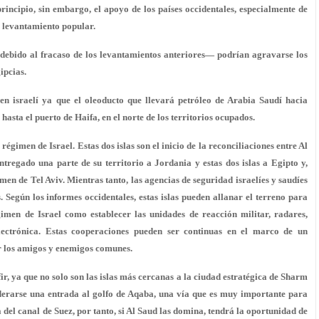
principio, sin embargo, el apoyo de los países occidentales, especialmente de
 levantamiento popular.
debido al fracaso de los levantamientos anteriores— podrían agravarse los
ipcias.
en israelí ya que el oleoducto que llevará petróleo de Arabia Saudí hacia
hasta el puerto de Haifa, en el norte de los territorios ocupados.
gimen de Israel. Estas dos islas son el inicio de la reconciliaciones entre Al
tregado una parte de su territorio a Jordania y estas dos islas a Egipto y,
men de Tel Aviv. Mientras tanto, las agencias de seguridad israelíes y saudíes
 Según los informes occidentales, estas islas pueden allanar el terreno para
imen de Israel como establecer las unidades de reacción militar, radares,
electrónica. Estas cooperaciones pueden ser continuas en el marco de un
r los amigos y enemigos comunes.
r, ya que no solo son las islas más cercanas a la ciudad estratégica de Sharm
siderarse una entrada al golfo de Aqaba, una vía que es muy importante para
a del canal de Suez, por tanto, si Al Saud las domina, tendrá la oportunidad de