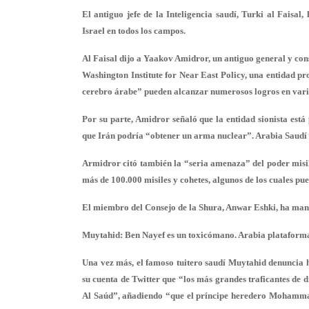
El antiguo jefe de la Inteligencia saudí, Turki al Faisa
Israel en todos los campos.
Al Faisal dijo a Yaakov Amidror, un antiguo general y con
Washington Institute for Near East Policy, una entidad pr
cerebro árabe” pueden alcanzar numerosos logros en var
Por su parte, Amidror señaló que la entidad sionista est
que Irán podría “obtener un arma nuclear”. Arabia Saudí e
Armidror citó también la “seria amenaza” del poder misil
más de 100.000 misiles y cohetes, algunos de los cuales pu
El miembro del Consejo de la Shura, Anwar Eshki, ha mant
Muytahid: Ben Nayef es un toxicómano. Arabia plataforma
Una vez más, el famoso tuitero saudí Muytahid denuncia he
su cuenta de Twitter que “los más grandes traficantes de d
Al Saúd”, añadiendo “que el príncipe heredero Mohammad