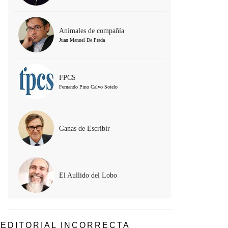
Animales de compañía
Juan Manuel De Prada
FPCS
Fernando Pino Calvo Sotelo
Ganas de Escribir
El Aullido del Lobo
EDITORIAL INCORRECTA