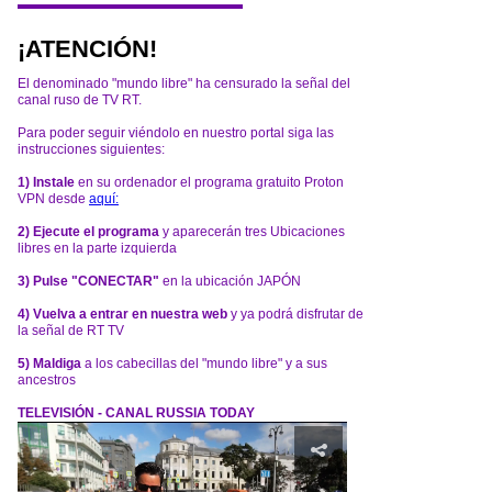
¡ATENCIÓN!
El denominado "mundo libre" ha censurado la señal del
canal ruso de TV RT.
Para poder seguir viéndolo en nuestro portal siga las
instrucciones siguientes:
1) Instale
en su ordenador el programa gratuito Proton
VPN desde
aquí:
2) Ejecute el programa
y aparecerán tres Ubicaciones
libres en la parte izquierda
3) Pulse "CONECTAR"
en la ubicación JAPÓN
4) Vuelva a entrar en nuestra web
y ya podrá disfrutar de
la señal de RT TV
5) Maldiga
a los cabecillas del "mundo libre" y a sus
ancestros
TELEVISIÓN - CANAL RUSSIA TODAY