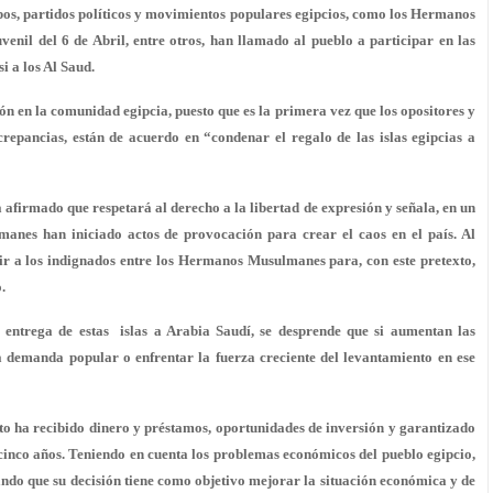
upos, partidos políticos y movimientos populares egipcios, como los Hermanos
il del 6 de Abril, entre otros, han llamado al pueblo a participar en las
i a los Al Saud.
ión en la comunidad egipcia, puesto que es la primera vez que los opositores y
crepancias, están de acuerdo en “condenar el regalo de las islas egipcias a
ha afirmado que respetará al derecho a la libertad de expresión y señala, en un
nes han iniciado actos de provocación para crear el caos en el país. Al
uir a los indignados entre los Hermanos Musulmanes para, con este pretexto,
.
a entrega de estas islas a Arabia Saudí, se desprende que si aumentan las
la demanda popular o enfrentar la fuerza creciente del levantamiento en ese
pto ha recibido dinero y préstamos, oportunidades de inversión y garantizado
 cinco años. Teniendo en cuenta los problemas económicos del pueblo egipcio,
cando que su decisión tiene como objetivo mejorar la situación económica y de