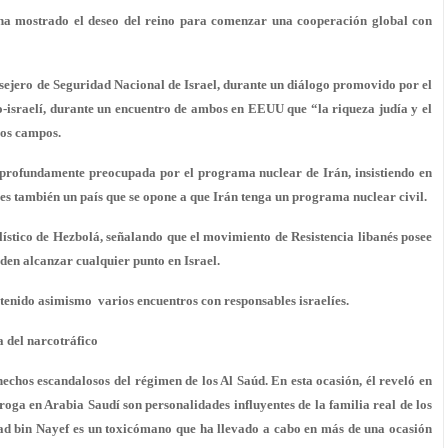
l, ha mostrado el deseo del reino para comenzar una cooperación global con
sejero de Seguridad Nacional de Israel, durante un diálogo promovido por el
o-israelí, durante un encuentro de ambos en EEUU que “la riqueza judía y el
ios campos.
á profundamente preocupada por el programa nuclear de Irán, insistiendo en
s también un país que se opone a que Irán tenga un programa nuclear civil.
ístico de Hezbolá, señalando que el movimiento de Resistencia libanés posee
eden alcanzar cualquier punto en Israel.
enido asimismo varios encuentros con responsables israelíes.
 del narcotráfico
chos escandalosos del régimen de los Al Saúd. En esta ocasión, él reveló en
roga en Arabia Saudí son personalidades influyentes de la familia real de los
 bin Nayef es un toxicómano que ha llevado a cabo en más de una ocasión