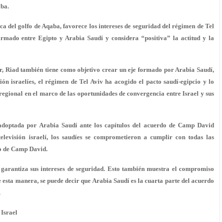
aba.
rca del golfo de Aqaba, favorece los intereses de seguridad del régimen de Tel
firmado entre Egipto y Arabia Saudí y considera “positiva” la actitud y la
ir, Riad también tiene como objetivo crear un eje formado por Arabia Saudí,
ón israelíes, el régimen de Tel Aviv ha acogido el pacto saudí-egipcio y lo
regional en el marco de las oportunidades de convergencia entre Israel y sus
 adoptada por Arabia Saudí ante los capítulos del acuerdo de Camp David
televisión israelí, los saudíes se comprometieron a cumplir con todas las
do de Camp David.
í garantiza sus intereses de seguridad. Esto también muestra el compromiso
esta manera, se puede decir que Arabia Saudí es la cuarta parte del acuerdo
.
 Israel