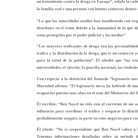
un tratamiento contra la droga en Europa”, señaló la cade
la familia real o una persona con buenos contactos dentro
“Lo que las autoridades saudíes han manifestado con resp
distribuye en el reino debido a la inmunidad de la que di
están protegidos por el poder judicial y los medios”.
“Los mayores traficantes de droga son las personalidades
tráfico y la distribución de la droga, que es un comercio 
para la salud de la población”.
Él añadió que “las esta
universidades, el ejército, la guardia nacional, las ciudade
Con respecto a la detención del llamado “legionario turc
Muytahid afirma: “El legionario turco ha hablado de una
ocupan los puestos más altos en el seno del Ministerio de
Él escribió: “Ben Nayef no sólo está al corriente de sus ac
influencia para coordinar el tráfico y asegurar la distri
probablemente asegura su parte en estos negocios para con
Él añade: “No es sorprendente que Ben Nayef cubra a 
Tenemos informaciones detalladas sobre su método 