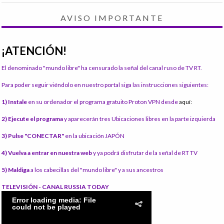
AVISO IMPORTANTE
¡ATENCIÓN!
El denominado "mundo libre" ha censurado la señal del canal ruso de TV RT.
Para poder seguir viéndolo en nuestro portal siga las instrucciones siguientes:
1) Instale
en su ordenador el programa gratuito Proton VPN desde
aquí:
2) Ejecute el programa
y aparecerán tres Ubicaciones libres en la parte izquierda
3) Pulse "CONECTAR"
en la ubicación JAPÓN
4) Vuelva a entrar en nuestra web
y ya podrá disfrutar de la señal de RT TV
5) Maldiga
a los cabecillas del "mundo libre" y a sus ancestros
TELEVISIÓN - CANAL RUSSIA TODAY