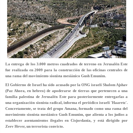
La entrega de los 3.000 metros cuadrados de terreno en Jerusalén Este
fue realizada en 2009 para la construcción de las oficinas centrales de
una rama del movimiento sionista mesiánico Gush Emunim.
El Gobierno de Israel ha sido acusado por la ONG israelí Shalom Ajshav
(Paz Ahora, en hebreo) de apoderarse de tierras que pertenecen a una
familia palestina de Jerusalén Este para posteriormente entregarlas a
una organización sionista radical, informa el periódico israelí 'Haaretz'.
Concretamente, se trata del grupo Amana, formado como una rama del
movimiento sionista mesiánico Gush Emunim, que alienta a los judíos a
establecer asentamientos ilegales en Cisjordania, y está dirigido por
Zeev Hever, un terrorista convicto.