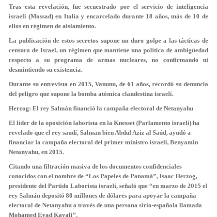
Tras esta revelación, fue secuestrado por el servicio de inteligencia
israelí (Mossad) en Italia y encarcelado durante 18 años, más de 10 de
ellos en régimen de aislamiento.
La publicación de estos secretos supone un duro golpe a las tácticas de
censura de Israel, un régimen que mantiene una política de ambigüedad
respecto a su programa de armas nucleares, no confirmando ni
desmintiendo su existencia.
Durante su entrevista en 2015, Vanunu, de 61 años, recordó su denuncia
del peligro que supone la bomba atómica clandestina israelí.
Herzog: El rey Salmán financió la campaña electoral de Netanyahu
El líder de la oposición laborista en la Knesset (Parlamento israelí) ha
revelado que el rey saudí, Salman bien Abdul Aziz al Saúd, ayudó a
financiar la campaña electoral del primer ministro israelí, Benyamin
Netanyahu, en 2015.
Citando una filtración masiva de los documentos confidenciales
conocidos con el nombre de “Los Papeles de Panamá”, Isaac Herzog,
presidente del Partido Laborista israelí, señaló que “en marzo de 2015 el
rey Salmán depositó 80 millones de dólares para apoyar la campaña
electoral de Netanyahu a través de una persona sirio-española llamada
Mohamed Eyad Kayali”.