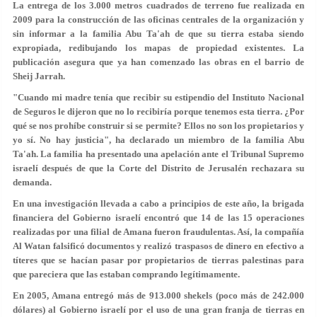
La entrega de los 3.000 metros cuadrados de terreno fue realizada en
2009 para la construcción de las oficinas centrales de la organización y
sin informar a la familia Abu Ta'ah de que su tierra estaba siendo
expropiada, redibujando los mapas de propiedad existentes. La
publicación asegura que ya han comenzado las obras en el barrio de
Sheij Jarrah.
"Cuando mi madre tenía que recibir su estipendio del Instituto Nacional
de Seguros le dijeron que no lo recibiría porque tenemos esta tierra. ¿Por
qué se nos prohíbe construir si se permite? Ellos no son los propietarios y
yo sí. No hay justicia", ha declarado un miembro de la familia Abu
Ta'ah. La familia ha presentado una apelación ante el Tribunal Supremo
israelí después de que la Corte del Distrito de Jerusalén rechazara su
demanda.
En una investigación llevada a cabo a principios de este año, la brigada
financiera del Gobierno israelí encontró que 14 de las 15 operaciones
realizadas por una filial de Amana fueron fraudulentas. Así, la compañía
Al Watan falsificó documentos y realizó traspasos de dinero en efectivo a
títeres que se hacían pasar por propietarios de tierras palestinas para
que pareciera que las estaban comprando legítimamente.
En 2005, Amana entregó más de 913.000 shekels (poco más de 242.000
dólares) al Gobierno israelí por el uso de una gran franja de tierras en