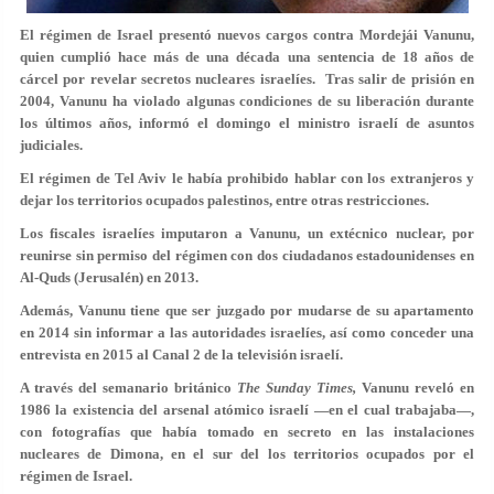
El régimen de Israel presentó nuevos cargos contra Mordejái Vanunu,
quien cumplió hace más de una década una sentencia de 18 años de
cárcel por revelar secretos nucleares israelíes. Tras salir de prisión en
2004, Vanunu ha violado algunas condiciones de su liberación durante
los últimos años, informó el domingo el ministro israelí de asuntos
judiciales.
El régimen de Tel Aviv le había prohibido hablar con los extranjeros y
dejar los territorios ocupados palestinos, entre otras restricciones.
Los fiscales israelíes imputaron a Vanunu, un extécnico nuclear, por
reunirse sin permiso del régimen con dos ciudadanos estadounidenses en
Al-Quds (Jerusalén) en 2013.
Además, Vanunu tiene que ser juzgado por mudarse de su apartamento
en 2014 sin informar a las autoridades israelíes, así como conceder una
entrevista en 2015 al Canal 2 de la televisión israelí.
A través del semanario británico
The Sunday Times,
Vanunu reveló en
1986 la existencia del arsenal atómico israelí —en el cual trabajaba—,
con fotografías que había tomado en secreto en las instalaciones
nucleares de Dimona, en el sur del los territorios ocupados por el
régimen de Israel.