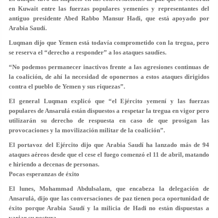
en Kuwait entre las fuerzas populares yemeníes y representantes del
antiguo presidente Abed Rabbo Mansur Hadi, que está apoyado por
Arabia Saudí.
Luqman dijo que Yemen está todavía comprometido con la tregua, pero
se reserva el “derecho a responder” a los ataques saudíes.
“No podemos permanecer inactivos frente a las agresiones continuas de
la coalición, de ahí la necesidad de oponernos a estos ataques dirigidos
contra el pueblo de Yemen y sus riquezas”.
El general Luqman explicó que “el Ejército yemení y las fuerzas
populares de Ansarulá están dispuestos a respetar la tregua en vigor pero
utilizarán su derecho de respuesta en caso de que prosigan las
provocaciones y la movilización militar de la coalición”.
El portavoz del Ejército dijo que Arabia Saudí ha lanzado más de 94
ataques aéreos desde que el cese el fuego comenzó el 11 de abril, matando
e hiriendo a decenas de personas.
Pocas esperanzas de éxito
El lunes, Mohammad Abdulsalam, que encabeza la delegación de
Ansarulá, dijo que las conversaciones de paz tienen poca oportunidad de
éxito porque Arabia Saudí y la milicia de Hadi no están dispuestas a
variar su postura.