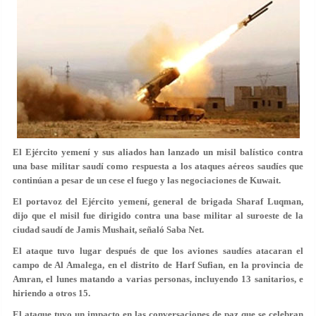
El Ejército yemení y sus aliados han lanzado un misil balístico contra
una base militar saudí como respuesta a los ataques aéreos saudíes que
continúan a pesar de un cese el fuego y las negociaciones de Kuwait.
El portavoz del Ejército yemení, general de brigada Sharaf Luqman,
dijo que el misil fue dirigido contra una base militar al suroeste de la
ciudad saudí de Jamis Mushait, señaló Saba Net.
El ataque tuvo lugar después de que los aviones saudíes atacaran el
campo de Al Amalega, en el distrito de Harf Sufian, en la provincia de
Amran, el lunes matando a varias personas, incluyendo 13 sanitarios, e
hiriendo a otros 15.
El ataque tuvo un impacto en las conversaciones de paz que se celebran