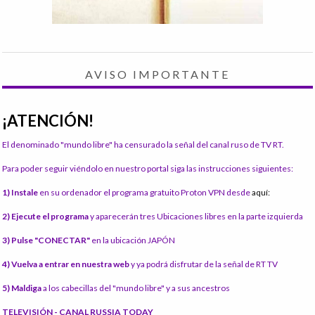
AVISO IMPORTANTE
¡ATENCIÓN!
El denominado "mundo libre" ha censurado la señal del canal ruso de TV RT.
Para poder seguir viéndolo en nuestro portal siga las instrucciones siguientes:
1) Instale
en su ordenador el programa gratuito Proton VPN desde
aquí:
2) Ejecute el programa
y aparecerán tres Ubicaciones libres en la parte izquierda
3) Pulse "CONECTAR"
en la ubicación JAPÓN
4) Vuelva a entrar en nuestra web
y ya podrá disfrutar de la señal de RT TV
5) Maldiga
a los cabecillas del "mundo libre" y a sus ancestros
TELEVISIÓN - CANAL RUSSIA TODAY