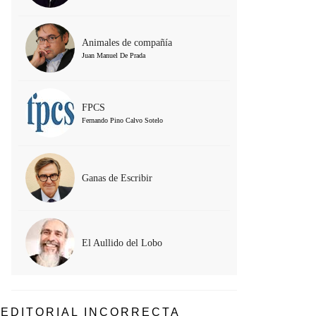
Animales de compañía
Juan Manuel De Prada
FPCS
Fernando Pino Calvo Sotelo
Ganas de Escribir
El Aullido del Lobo
EDITORIAL INCORRECTA