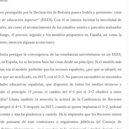
taria.
tivo perseguido por la Declaración de Bolonia parece loable y pertinente: crear
o de educación superior
” (EEES). Con él se intenta facilitar la movilidad de
les, así como el reconocimiento de los estudios totales o parciales realizados
mbargo, el proceso seguido y los modelos propuestos en España, así como la
terio, merecen algunas acotaciones.
olonia persigue la convergencia de las enseñanzas universitarias en un EEES,
n España, no se hicieron bien las cosas desde un principio. Si el modelo más
ás, era el modelo preferido por los rectores españoles, ¿por qué se adoptó, en
 que ser rectificado, en 2015, con el 3+2. No parecen razonables ni razonados
idades educativas españolas, que disponen de todos los medios técnicos y
sde el principio. O ¿acaso el cambio del 4+1 por el 3+2 obedece a otros
nfra
? Llama también la atención la actitud de la Conferencia de Rectores
doptó el 4+1. Y después, en 2015, cuando se quiere implantar el 3+2, pidenal
común y mucha prudencia y cautela. Da la impresión que los Rectores tienen
de pensarse de esas comisiones u organismos públicos (el Consejo de