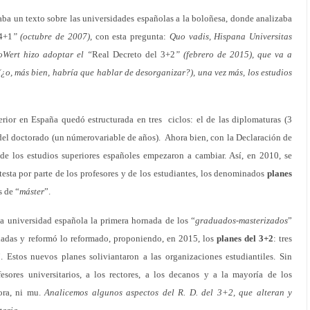
aba un texto sobre las universidades españolas a la boloñesa, donde analizaba
4+1
” (octubre de 2007),
con esta pregunta:
Quo vadis, Hispana Universitas
oWert hizo adoptar el “
Real Decreto del 3+2
”
(febrero de 2015), que va a
¿o, más bien, habría que hablar de desorganizar?), una vez más, los estudios
ior en España quedó estructurada en tres ciclos: el de las diplomaturas (3
el del doctorado (un númerovariable de años). Ahora bien, con la Declaración de
de los estudios superiores españoles empezaron a cambiar. Así, en 2010, se
esta por parte de los profesores y de los estudiantes, los denominados
planes
s de “
máster
”.
 universidad española la primera hornada de los “
graduados-masterizados
”
ndadas y reformó lo reformado, proponiendo, en 2015, los
planes del 3+2
: tres
”. Estos nuevos planes soliviantaron a las organizaciones estudiantiles. Sin
esores universitarios, a los rectores, a los decanos y a la mayoría de los
ora, ni mu.
Analicemos algunos aspectos del R. D. del 3+2, que alteran y