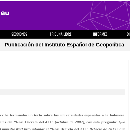
SECCIONES
TRIBUNA LIBRE
INFORMES
B
Publicación del Instituto Español de Geopolítica
cribe terminaba un texto sobre las universidades españolas a la boloñesa,
ctos del
“
Real Decreto del 4+1
” (octubre de 2007),
con esta pregunta:
Quo
l ministroWert hizo adoptar el “
Real Decreto del 3+2
”
(febrero de 2015), que