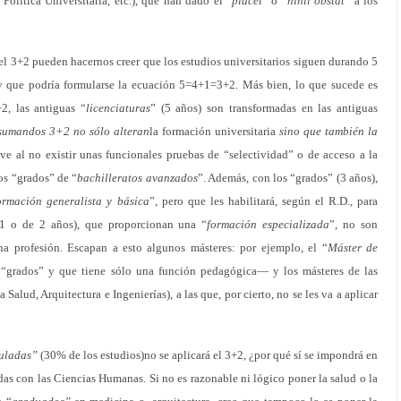
Política Universitaria, etc.), que han dado el “
placet
” o “
nihil obstat
” a los
el 3+2 pueden hacernos creer que los estudios universitarios siguen durando 5
 y que podría formularse la ecuación 5=4+1=3+2. Más bien, lo que sucede es
2, las antiguas “
licenciaturas
” (5 años) son transformadas en las antiguas
 sumandos 3+2 no sólo alteran
la formación universitaria
sino que también la
ve al no existir unas funcionales pruebas de “selectividad” o de acceso a la
los “grados” de “
bachilleratos avanzados
”. Además, con los “grados” (3 años),
ormación generalista y básica
”, pero que les habilitará, según el R.D., para
e 1 o de 2 años), que proporcionan una “
formación especializada
”, no son
una profesión. Escapan a esto algunos másteres: por ejemplo, el “
Máster de
grados” y que tiene sólo una función pedagógica— y los másteres de las
la Salud, Arquitectura e Ingenierías), a las que, por cierto, no se les va a aplicar
guladas”
(30% de los estudios)no se aplicará el 3+2, ¿por qué sí se impondrá en
adas con las Ciencias Humanas. Si no es razonable ni lógico poner la salud o la