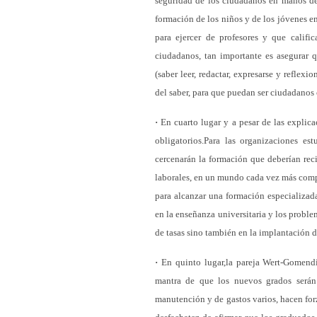
seguridad de los ciudadanos en manos d
formación de los niños y de los jóvenes e
para ejercer de profesores y que califi
ciudadanos, tan importante es asegurar 
(saber leer, redactar, expresarse y reflexi
del saber, para que puedan ser ciudadanos
·
En cuarto lugar y a pesar de las explicac
obligatorios.Para las organizaciones es
cercenarán la formación que deberían reci
laborales, en un mundo cada vez más compet
para alcanzar una formación especializada
en la enseñanza universitaria y los proble
de tasas sino también en la implantación 
·
En quinto lugar,la pareja Wert-Gomend
mantra de que los nuevos grados serán
manutención y de gastos varios, hacen fo