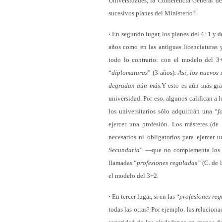
Universidades, la Conferencia General de 
sucesivos planes del Ministerio?
·
En segundo lugar, los planes del 4+1 y d
años como en las antiguas licenciaturas
todo lo contrario: con el modelo del 3+
“
diplomaturas
” (3 años).
Así, los nuevos
degradan aún más.
Y esto es aún más gra
universidad. Por eso, algunos califican a 
los universitarios sólo adquirirán una “
f
ejercer una profesión. Los másteres (d
necesarios ni obligatorios para ejercer 
Secundaria
” —que no complementa los “
llamadas “
profesiones reguladas”
(C. de 
el modelo del 3+2.
·
En tercer lugar, si en las “
profesiones re
todas las otras? Por ejemplo, las relacion