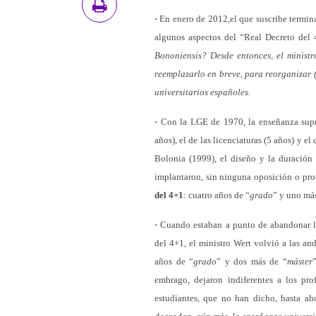
·
En enero de 2012,el que suscribe termin
algunos aspectos del
“
Real Decreto del 
Bononiensis?
Desde entonces, el ministr
reemplazarlo en breve, para reorganizar (
universitarios españoles.
·
Con la LGE de 1970, la enseñanza super
años), el de las licenciaturas (5 años) y 
Bolonia (1999), el diseño y la duración 
implantaron, sin ninguna oposición o prot
del 4+1
: cuatro años de “
grado
” y uno má
·
Cuando estaban a punto de abandonar la
del 4+1, el ministro Wert volvió a las a
años de “
grado
” y dos más de “
máster
embrago, dejaron indiferentes a los prof
estudiantes, que no han dicho, hasta ah