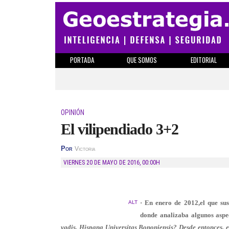
PORTADA
QUE SOMOS
EDITORIAL
OPINIÓN
El vilipendiado 3+2
Por
Victoria
VIERNES 20 DE MAYO DE 2016
,
00:00H
·
En enero de 2012,el que sus
ALT
donde analizaba algunos aspe
vadis, Hispana Universitas Bononiensis?
Desde entonces, e