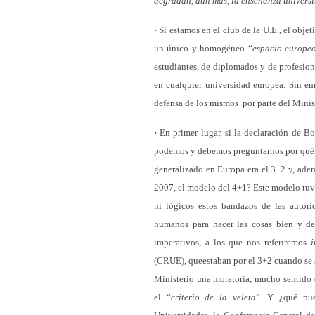
degradan, aún más, la enseñanza universi
·
Si estamos en el club de la U.E., el obje
un único y homogéneo “
espacio europe
estudiantes, de diplomados y de profesiona
en cualquier universidad europea. Sin e
defensa de los mismos por parte del Minis
·
En primer lugar, si la declaración de B
podemos y debemos preguntarnos por qué, e
generalizado en Europa era el 3+2 y, adem
2007, el modelo del 4+1? Este modelo tuvo
ni lógicos estos bandazos de las autor
humanos para hacer las cosas bien y de
imperativos, a los que nos referiremos
i
(CRUE), queestaban por el 3+2 cuando se a
Ministerio una moratoria, mucho sentido 
el “
criterio de la veleta
”. Y ¿qué pue