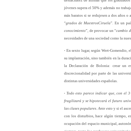
desfachatez de afirmar que los graduados 
jóvenes supera el 50% y además no trabajan
más baratos si se redujesen a dos años o 
“
grados de MaestrosCiruela
”. En un pa
conocimiento
”, de provocar un “
cambio d
necesidades de una sociedad como la nues
·
En sexto lugar, según Wert-Gomendio, el
su implantación, sino también en la duraci
la Declaración de Bolonia: crear un 
discrecionalidad por parte de las univer
distintas universidades españolas.
·
Todo esto parece indicar que, con el 3+
fragilizará y se hipotecará el futuro uni
las clases populares. Ante esto
y si el asc
con los disturbios, hace algún tiempo, en
ocupación del espacio municipal, autonóm