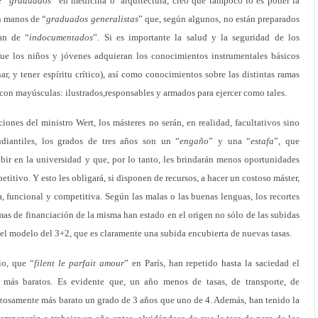
e “
graduados”
en medicina o arquitectura, creo que tampoco lo es poner la
n manos de “
graduados generalistas
” que, según algunos, no están preparados
can de “
indocumentados
”. Si es importante la salud y la seguridad de los
que los niños y jóvenes adquieran los conocimientos instrumentales básicos
onar, y tener espíritu crítico), así como conocimientos sobre las distintas ramas
 con mayúsculas: ilustrados,responsables y armados para ejercer como tales.
iones del ministro Wert, los másteres no serán, en realidad, facultativos sino
tudiantiles, los grados de tres años son un “
engaño
” y una “
estafa
”, que
bir en la universidad y que, por lo tanto, les brindarán menos oportunidades
itivo. Y esto les obligará, si disponen de recursos, a hacer un costoso máster,
, funcional y competitiva. Según las malas o las buenas lenguas, los recortes
mas de financiación de la misma han estado en el origen no sólo de las subidas
del modelo del 3+2, que es claramente una subida encubierta de nuevas tasas.
io, que “
filent le parfait amour
” en París, han repetido hasta la saciedad el
 más baratos. Es evidente que, un año menos de tasas, de transporte, de
rzosamente más barato un grado de 3 años que uno de 4. Además, han tenido la