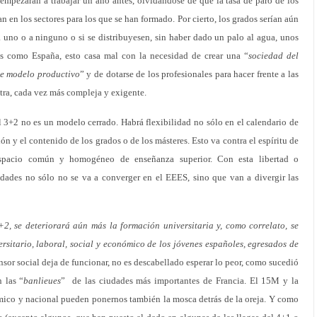
empezarán a trabajar un año antes, olvidándose de que la tasa de paro de los
 en los sectores para los que se han formado. Por cierto, los grados serían aún
a uno o a ninguno o si se distribuyesen, sin haber dado un palo al agua, unos
ís como España, esto casa mal con la necesidad de crear una “
sociedad del
e modelo productivo
” y de dotarse de los profesionales para hacer frente a las
tra, cada vez más compleja y exigente.
 3+2 no es un modelo cerrado. Habrá flexibilidad no sólo en el calendario de
ón y el contenido de los grados o de los másteres. Esto va contra el espíritu de
espacio común y homogéneo de enseñanza superior. Con esta libertad o
sidades no sólo no se va a converger en el EEES, sino que van a divergir las
2, se deteriorará aún más la formación universitaria y, como correlato, se
versitario, laboral, social y económico de los jóvenes españoles, egresados de
ensor social deja de funcionar, no es descabellado esperar lo peor, como sucedió
 las “
banlieues
” de las ciudades más importantes de Francia. El 15M y la
ico y nacional pueden ponernos también la mosca detrás de la oreja. Y como