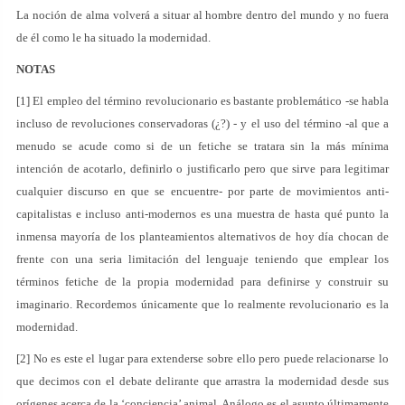
La noción de alma volverá a situar al hombre dentro del mundo y no fuera
de él como le ha situado la modernidad.
NOTAS
[1] El empleo del término revolucionario es bastante problemático -se habla
incluso de revoluciones conservadoras (¿?) - y el uso del término -al que a
menudo se acude como si de un fetiche se tratara sin la más mínima
intención de acotarlo, definirlo o justificarlo pero que sirve para legitimar
cualquier discurso en que se encuentre- por parte de movimientos anti-
capitalistas e incluso anti-modernos es una muestra de hasta qué punto la
inmensa mayoría de los planteamientos alternativos de hoy día chocan de
frente con una seria limitación del lenguaje teniendo que emplear los
términos fetiche de la propia modernidad para definirse y construir su
imaginario. Recordemos únicamente que lo realmente revolucionario es la
modernidad.
[2] No es este el lugar para extenderse sobre ello pero puede relacionarse lo
que decimos con el debate delirante que arrastra la modernidad desde sus
orígenes acerca de la ‘conciencia’ animal. Análogo es el asunto últimamente