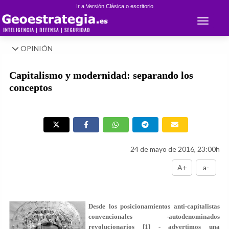
Ir a Versión Clásica o escritorio
Toggle 
OPINIÓN
Capitalismo y modernidad: separando los
conceptos
24 de mayo de 2016, 23:00h
A+
a-
Desde los posicionamientos anti-capitalistas
convencionales -autodenominados
revolucionarios [1] - advertimos una