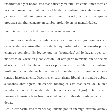
insolidaridad y el hedonismo más chusco y materialista como única meta en
la vida permanezcan inalterados, el fin del capitalismo presente no implica
per se
el fin del paradigma moderno que lo ha originado, a no ser que se
produzca simultáneamente un cambio profundo en las mentalidades.
Por lo tanto dos conclusiones nos parecen necesarias:
• es un error identificar el capitalismo con el único enemigo -como a veces
se hace desde ciertos discursos de la izquierda-, así como tomarlo por el
enemigo completo. Es lógico que las ‘izquierdas’ así lo hagan pues son
modernas de vocación y convicción. Por otra parte lo mismo puede decirse
al respecto del liberalismo, pues es perfectamente posible un capitalismo
no-liberal, como de hecho han existido modelos y propuestas en este
sentido históricamente. Discutir si el capitalismo liberal ha triunfado debido
a razones ontológicas -su esencia ideológica está más cerca del núcleo
paradigmático de la modernidad- (como sostiene Dugin) o tan solo a
razones circunstanciales inscritas en el contexto histórico sería tema de otro
debate.
• es un error asimismo tomar el capitalismo por un enemigo externo, ajeno y