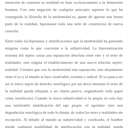
intención de construir su realidad en base exclusivamente a la dimensión
humana. Con esta negación de cualquier principio superior lo que ha
conseguido la filosofía de la modernidad es, aparte de ignorar una buena
parte de la realidad, hipostasiar toda una serie de constructos de nueva
creación.
Entre todas las hipóstasis y mistificaciones que la modernidad ha generado
ninguna como la que concierne a la subjetividad. La hipostatización
extrema del sujeto causa una separación absoluta entre este y el resto de
realidades, esto origina el establecimiento de una nueva relación sujeto-
realidad. Creemos que con la modernidad esta separación, este alejamiento
entre el yo y el mundo se hace insalvable, extremo y radical. El yo pasa a ser
así el único sujeto de derecho ontológico por así decir, mientras el resto de
la realidad queda rebajada a ser objeto pasivo, negándosele todo papel
como interlocutor. Cuando la única subjetividad es la propia no solo hay
una intolerable mistificación del ego propio -el egoísmo- sino una
degradación ontológica de todo lo demás, de todos los seres y realidades sin
excepción. Al robarle al mundo su subjetividad y cosificarlo, el hombre
pierde cualquier posibilidad de interlocución con la realidad, queda