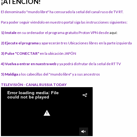
¡ATENCIÓN!
El denominado "mundo libre" ha censurado la señal del canal ruso de TV RT.
Para poder seguir viéndolo en nuestro portal siga las instrucciones siguientes:
1) Instale
en su ordenador el programa gratuito Proton VPN desde
aquí:
2) Ejecute el programa
y aparecerán tres Ubicaciones libres en la parte izquierda
3) Pulse "CONECTAR"
en la ubicación JAPÓN
4) Vuelva a entrar en nuestra web
y ya podrá disfrutar de la señal de RT TV
5) Maldiga
a los cabecillas del "mundo libre" y a sus ancestros
TELEVISIÓN - CANAL RUSSIA TODAY