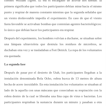
coronel William Tigertt. Él era el encargado de activar dos sirenas: la
primera significaba que todos los participantes debían mirar hacia el mismo
punto y respirar de manera constante mientras que la segunda señalaba que
un viento desfavorable impedía el experimento. En caso de que el viento
fuera favorable se activaban bombas que contenían agentes bacteriológicos:
lo único que debían hacer los participantes era respirar.
Después del experimento, los hombres volvían a ducharse, se situaban sobre
una lámpara ultravioleta que destruía los residuos de microbios, se
duchaban otra vez y se trasladaban a Fort Detrick. La ropa de los voluntarios
era quemada.
La segunda fase
Después de pasar por el desierto de Utah, los participantes llegaban a la
instalación denominada Bola Ocho, esfera hueca de 13 metros de altura
hecha de acero inoxidable. En esta instalación los voluntarios se situaban al
lado de la aquella con unas máscaras que conectaban su respiración con la
esfera dentro de la cual se liberaba una fina capa de virus o bacterias. Los
participantes respiraban la sustancia durante un minuto y pasaban a otra