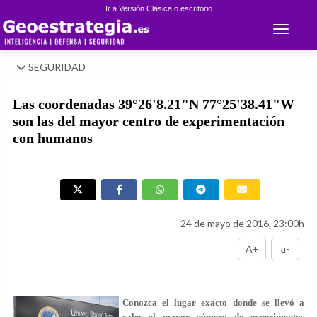
Ir a Versión Clásica o escritorio
Toggle 
SEGURIDAD
Las coordenadas 39°26'8.21"N 77°25'38.41"W
son las del mayor centro de experimentación
con humanos
24 de mayo de 2016, 23:00h
A+
a-
Conozca el lugar exacto donde se llevó a
cabo el mayor número de experimentos