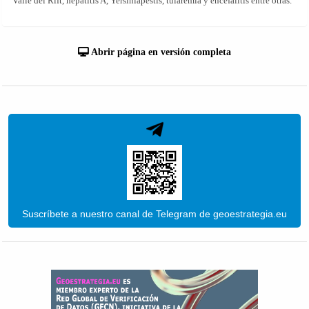
Valle del Rift, hepatitis A, Yersiniapestis, tularemia y encefalitis entre otras.
Abrir página en versión completa
Suscríbete a nuestro canal de Telegram de geoestrategia.eu