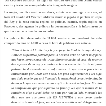
'All Cops Are Bastards'
, en lugar de 'All Cats Are Beautiful', como estaba
escrito y texto que acompañaba a la imagen de un gato.
La mujer, que dice sentirse en shock, volvía este domingo a su casa, al
lado del estadio del Vicente Calderón donde se jugaba el partido de Copa
del Rey y la zona estaba repleta de policías, cuando, según explica en
Facebook, dos agentes le pidieron la documentación y le informaron de
que
iba a ser sancionada por su bolso
.
La publicación tiene más de 11.000 retuits y en Facebook ha sido
compartido más de 1.800 veces a la hora de publicar esta noticia.
"
Vivo al lado del Calderón y hoy se juega la final de la copa del rey.
Entre el dispositivo policial para la ocasión debe de haber muy poco
que hacer, porque pasando tranquilamente hacia mi casa, de repente
dos agentes de la ley y el orden echan a correr detrás de mi para
pedirme la documentación e informarme de que van a proceder a
sancionarme por llevar este bolso. Les pido explicaciones y les digo
que dudo mucho que esté llamando la atención ni cometiendo ningún
delito, a lo que me remiten a dar explicaciones al señor juez. Me dan
la notificación, que por supuesto no firmé, y veo que el motivo de la
sanción es algo que mi bolso no pone por ningún lado, y cuando les
digo que eso que pone ahí ES MENTIRA y que como puedo
demostrarlo ante el juez, me vuelven a remitir a mi delegación de