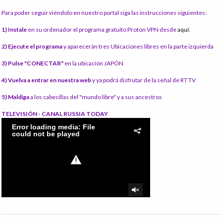
Para poder seguir viéndolo en nuestro portal siga las instrucciones siguientes:
1) Instale
en su ordenador el programa gratuito Proton VPN desde
aquí:
2) Ejecute el programa
y aparecerán tres Ubicaciones libres en la parte izquierda
3) Pulse "CONECTAR"
en la ubicación JAPÓN
4) Vuelva a entrar en nuestra web
y ya podrá disfrutar de la señal de RT TV
5) Maldiga
a los cabecillas del "mundo libre" y a sus ancestros
TELEVISIÓN - CANAL RUSSIA TODAY