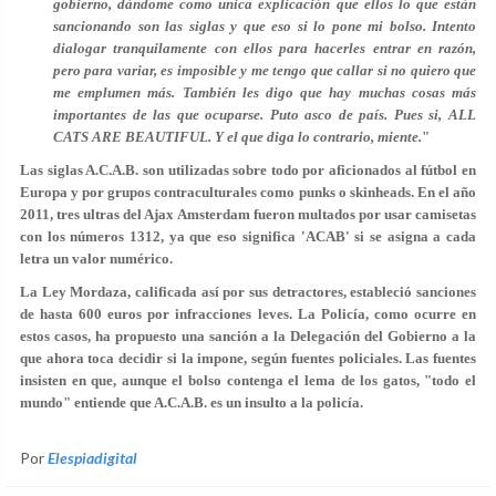
gobierno, dándome como unica explicación que ellos lo que están
sancionando son las siglas y que eso si lo pone mi bolso. Intento
dialogar tranquilamente con ellos para hacerles entrar en razón,
pero para variar, es imposible y me tengo que callar si no quiero que
me emplumen más. También les digo que hay muchas cosas más
importantes de las que ocuparse. Puto asco de país. Pues si, ALL
CATS ARE BEAUTIFUL. Y el que diga lo contrario, miente.
"
Las siglas A.C.A.B. son
utilizadas sobre todo por aficionados al fútbol
en
Europa y por grupos contraculturales como punks o skinheads. En el año
2011, tres ultras del Ajax Amsterdam fueron multados por usar camisetas
con los números 1312, ya que eso significa 'ACAB' si se asigna a cada
letra un valor numérico.
La Ley Mordaza, calificada así por sus detractores, estableció sanciones
de hasta 600 euros por infracciones leves. La Policía, como ocurre en
estos casos,
ha propuesto una sanción a la Delegación del Gobierno
a la
que ahora toca decidir si la impone, según fuentes policiales. Las fuentes
insisten en que, aunque el bolso contenga el lema de los gatos, "todo el
mundo" entiende que A.C.A.B. es un insulto a la policía.
Por
Elespiadigital