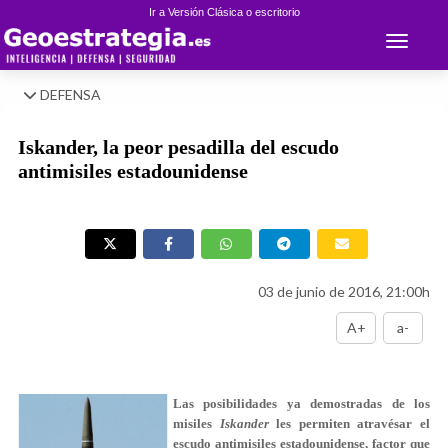
Ir a Versión Clásica o escritorio
Toggle 
DEFENSA
Iskander, la peor pesadilla del escudo
antimisiles estadounidense
03 de junio de 2016, 21:00h
A+
a-
Las posibilidades ya demostradas de los
misiles
Iskander
les permiten atravésar el
escudo antimisiles estadounidense, factor que