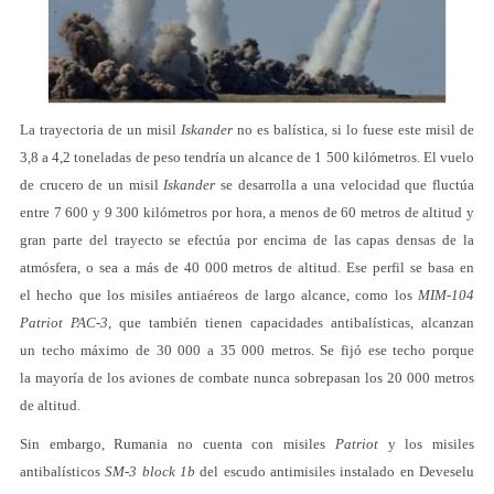
La trayectoria de un misil
Iskander
no es balística, si lo fuese este misil de
3,8 a 4,2 toneladas de peso tendría un alcance de 1 500 kilómetros. El vuelo
de crucero de un misil
Iskander
se desarrolla a una velocidad que fluctúa
entre 7 600 y 9 300 kilómetros por hora, a menos de 60 metros de altitud y
gran parte del trayecto se efectúa por encima de las capas densas de la
atmósfera, o sea a más de 40 000 metros de altitud. Ese perfil se basa en
el hecho que los misiles antiaéreos de largo alcance, como los
MIM-104
Patriot PAC-3
, que también tienen capacidades antibalísticas, alcanzan
un techo máximo de 30 000 a 35 000 metros. Se fijó ese techo porque
la mayoría de los aviones de combate nunca sobrepasan los 20 000 metros
de altitud.
Sin embargo, Rumania no cuenta con misiles
Patriot
y los misiles
antibalísticos
SM-3 block 1b
del escudo antimisiles instalado en Deveselu