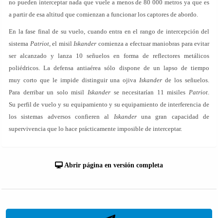
no pueden interceptar nada que vuele a menos de 80 000 metros ya que es
a partir de esa altitud que comienzan a funcionar los captores de abordo.
En la fase final de su vuelo, cuando entra en el rango de intercepción del
sistema
Patriot
, el misil
Iskander
comienza a efectuar maniobras para evitar
ser alcanzado y lanza 10 señuelos en forma de reflectores metálicos
poliédricos. La defensa antiaérea sólo dispone de un lapso de tiempo
muy corto que le impide distinguir una ojiva
Iskander
de los señuelos.
Para derribar un solo misil
Iskander
se necesitarían 11 misiles
Patriot
.
Su perfil de vuelo y su equipamiento y su equipamiento de interferencia de
los sistemas adversos confieren al
Iskander
una gran capacidad de
supervivencia que lo hace prácticamente imposible de interceptar.
Abrir página en versión completa